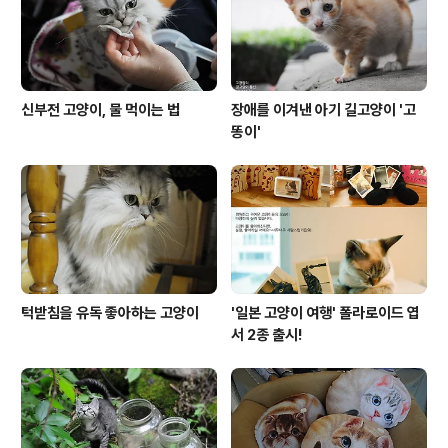
신부전 고양이, 물 먹이는 법
장애를 이겨낸 아기 길고양이 '고
똥이'
턱받침을 유독 좋아하는 고양이
'일본 고양이 여행' 폴라로이드 엽
서 2종 출시!