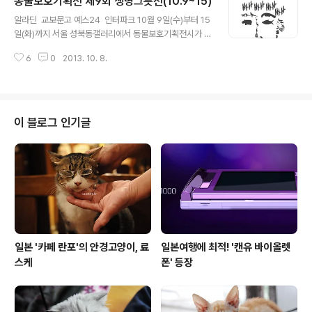
동물보호기획전 제9회 생명그릇전(10.9~15)
셔서 소식 공유합니다. *사진 출처는 모두 인터파크투어
글 내용
'먹GO찍GO 여행' 안내 페이지입니다.일정표를 보니 고양
알라딘 교보문고 예스24 인터파크 10월 9일(수)부터 15
이 섬 아이노시마랑, 후쿠오카 고양이 카페를 돌아보는 일
일(화)까지 서울 성북동갤러리에서 동물보호기획전시가 열
정이 포함되어 있네요.고양이는 좋아하지만 혼자 여행하기
립니다. 올해로 9주년을 맞이한 생명그릇전의 일환으로 열
두려우셨던 분들이라면, 일본 길고양이를 줄곧 찍어오신
6
0
2013. 10. 8.
리며, 올해 주제는 '서로 용서'라고 하네요. 저도 생명그릇
베쯔니 작가님과 함께 하는 이번 여행이 좋은 기회 같아요.
전에는 2010년과 2011년 두 차례 참여했던 적이 있습니
세계의 다양한 고양이 문화를 접할 수 있는..
다만'고양이의 날' 기획전과 비슷한 시기에 열리는지라 매
년 참여하기는 힘들어요즘은 마음으로나마 응원하고 있습
니다. 올해 전시에는 세 가지 부대행사가 마련되었네요. 한
이 블로그 인기글
글날이라 휴일인 내일 오후 4시에는애니멀 커뮤니케이터
강연회도 열린다고 합니다. 아래 엽서에 전시 소감을 써서
내면 초대일인 12일에 추첨해 소품을 증정한다고 하니 관
심있는 분들은 9일에 들러보세요. 저도 오픈날인 내일 전
시장에 들러볼 생각입니다.오는 10..
일본 '카페 란포'의 안경고양이, 료
일본여행에 최적! '캔유 바이올렛
스케
폰' 등장