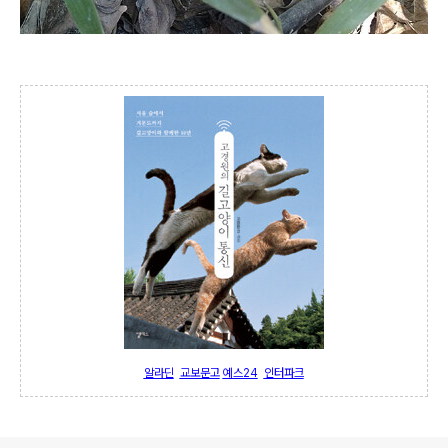
알라딘
교보문고
예스24
인터파크
로그 정보