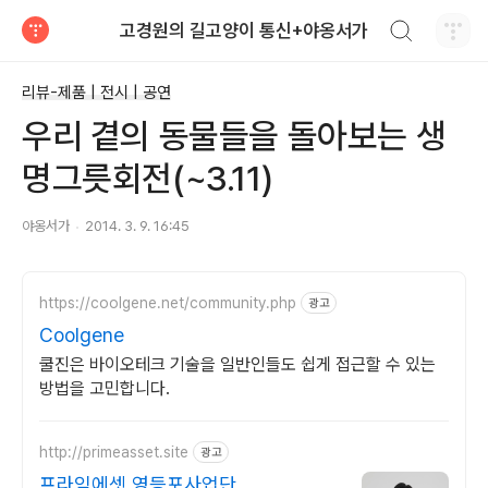
검색하기
고경원의 길고양이 통신+야옹서가
티스토리
리뷰-제품 | 전시 | 공연
우리 곁의 동물들을 돌아보는 생
명그릇회전(~3.11)
야옹서가
2014. 3. 9. 16:45
https://coolgene.net/community.php
광고
Coolgene
쿨진은 바이오테크 기술을 일반인들도 쉽게 접근할 수 있는
방법을 고민합니다.
http://primeasset.site
광고
프라임에셋 영등포사업단