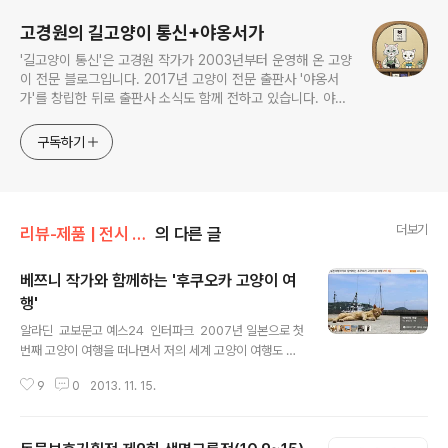
고경원의 길고양이 통신+야옹서가
'길고양이 통신'은 고경원 작가가 2003년부터 운영해 온 고양
이 전문 블로그입니다. 2017년 고양이 전문 출판사 '야옹서
가'를 창립한 뒤로 출판사 소식도 함께 전하고 있습니다. 야옹
서가에서는 매년 9월 9일 한국 고양이의 날 기획전을 개최하
면서, 고양이와 반려인의 행복에 도움이 될 책을 만듭니다.
구독하기
더보기
리뷰-제품 | 전시 | 공연
의 다른 글
베쯔니 작가와 함께하는 '후쿠오카 고양이 여
행'
글 내용
알라딘 교보문고 예스24 인터파크 2007년 일본으로 첫
번째 고양이 여행을 떠나면서 저의 세계 고양이 여행도 시
작되었는데요.그래서 일본 고양이 여행 하면 어쩐지 친근
9
0
2013. 11. 15.
하고 익숙한 느낌이 듭니다.일본여행전문작가로 활동하면
서 틈틈이 일본 길고양이 소식을 전해주고 계신베쯔니(박
용준) 작가님이 일본 고양이 여행 프로그램을 진행하고 계