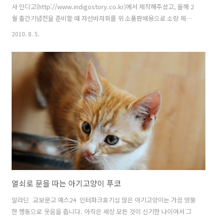
사 인디고(http://www.indigostory.co.kr)에서 제작해주셨고, 올해 2
월 출간기념전을 준비할 때 자선바자회를 위 소품판매용으로 소량 제작
했던 '미니달력'과 비슷한 형식과 크기입니다. 그때 만들었던 미니달력
2010. 8. 5.
사진 기억나시죠^^ 제가 만든 미니달력과는 제조사가 달라서, '미니엽
서' 세트에는 위 사진의 스티커들이나 끈, 집게 등은 없어요. 대신 미니엽
서보다 크기가 좀 큰 '폴라로이드 엽서' 세트에는 고양이 스티커 5종이
포함되어 있답니다. 미니 엽서에는 세 차례의 일본 고양이 여행에서 만난
길고양이와 가게의 고양이, 그리고 고양이 소품 사진이 수록되어 있어요.
책에 수록하지 않은 미공개 사진을 찾는 재미도 쏠쏠하답니다. 스..
열쇠로 문을 따는 아기고양이 푸코
알라딘 교보문고 예스24 인터파크호기심 많은 아기고양이는 가끔 엉뚱
한 행동으로 웃음을 줍니다. 아직은 세상 모든 것이 신기한 나이여서 그