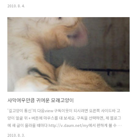
소유의 집이 생긴다면, 과연 그런 날이 오기는 할지 까마득하기는 하지만
2010. 8. 4.
가질 수 없어도 꿈꾸는 건 자유니까 한번 상상해보기라도 한다면 제일 먼
저 담벼락 아래 개구멍을 뚫고 싶다. 아니, 고양이구멍을 뚫고 싶다. 집앞
을 지나던 길고양이가 찾아들어 마음 놓고 쉬다 갈 수 있도록 그 구멍이,
그저 고양이구멍이 아니라 삶구멍이고 숨구멍일 수 있도록. * 아래 손가
락 버튼을 눌러 추천해 주시면, 다음 글을 쓸 수 있는 큰 힘이 됩니다.
사막여우만큼 귀여운 모래고양이
'길고양이 통신'의 다음view 구독이웃이 되시려면 오른쪽 사이드바 고
양이 얼굴 위 + 버튼에 마우스를 대 보세요. 구독을 선택하면, 제 블로그
에 새 글이 올라올 때마다 http://v.daum.net/my에서 편하게 볼 수 있
습니다. (구독이웃 등록은 다음넷 로그인 후 가능합니다.) 길고양이뿐 아
2010. 8. 3.