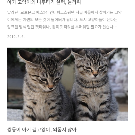
아기 고양이의 나무타기 실력, 놀라워
알라딘 교보문고 예스24 인터파크스웨덴 시골 마을에서 살아가는 고양
이에게는 자연의 모든 것이 놀이터가 됩니다. 도시 고양이들이 쓴다는
밍크털 방석 달린 캣타워나, 원목 캣타워를 부러워할 필요가 없습니
다. 그저, 집 앞마당에서 자라는 나무 중에 마음에 드는 하나를 골라 뛰어
2010. 8. 6.
오르기만 하면 되니까요. 아직 어린 이 고양이도 2~3미터쯤은 충분히 혼
자서도 오르내릴 수 있습니다. 발아래를 내려다보면 조금 아찔하긴 하겠
지만 말이에요. "아직 어려서 나무를 못 오를 줄 알았다고요?""에이 참,
벌써 이만큼 올라왔는걸요. 못 믿겠으면 맨 처음 사진과 비교해 보세
요."'아, '나무 위에서 내려다보는 세상은 되게 넓구나.' 아직은 작기만
한 아기 고양이의 눈 아래 펼쳐진 세상은, 땅을 걸어다니며 보던 풍경과
는 사뭇 다..
쌍둥이 아기 길고양이, 외롭지 않아