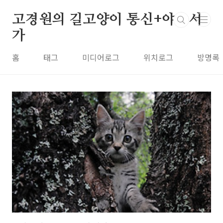
본문 바로가기
고경원의 길고양이 통신+야옹서
가
홈
태그
미디어로그
위치로그
방명록