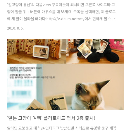
'길고양이 통신'의 다음view 구독이웃이 되시려면 오른쪽 사이드바 고
양이 얼굴 위 + 버튼에 마우스를 대 보세요. 구독을 선택하면, 제 블로그
에 새 글이 올라올 때마다 http://v.daum.net/my에서 편하게 볼 수 있
습니다. (구독이웃 등록은 다음넷 로그인 후 가능합니다.) 길고양이뿐 아
2010. 8. 5.
니라 길 위의 모든 생명을 애틋히 여기며, 그들의 평안을 기원하는 분들
과 오래 가는 인연을 맺고 싶습니다. 고단한 길고양이의 삶에 힘이 되어
줄 누군가가 있다면 그것은 자주 보는 밥 배달 아줌마도 아니고, 가끔 간
식거리를 챙겨주는 형 누나들도 아니고, 언제나 같은 곳을 함께 바라보며
어려움을 헤쳐나가는 가족일 겁니다. 한 날 한 시에 태어나 생김새마저
똑같은 쌍둥이 길고양이는 기분이 언짢을 때도 함께 언짢은가 봅..
'일본 고양이 여행' 폴라로이드 엽서 2종 출시!
알라딘 교보문고 예스24 인터파크 밤삼킨별 시리즈로 유명한 문구 제작