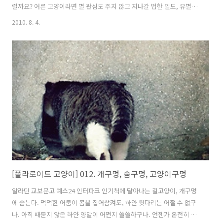
럴까요? 어른 고양이라면 별 관심도 주지 않고 지나갈 법한 일도, 유별난
호기심을 보이며 달려듭니다.아기고양이 푸코의 눈에 들어온 것은 집주
2010. 8. 4.
인 아저씨가 아끼는 수공예 장식장. 이 장식장 1층에는늘 열쇠가 꽂혀
있습니다. 바로 옆에 고양이 화장실이 있기 때문에, 배변 훈련을 마친 아
기고양이들은 매일같이 이 장식장 앞을 지나치게 되어 있어요. 한데 여느
집고양이들이 장롱 문 열리기를 기다려 쏙 숨어버리는 것처럼,푸코도 뭔
가 비밀이 가득해 보이는 장식장 문을 따고 들어가보고 싶은 모양입니다.
아저씨와 아주머니가 안 보이는 틈을 타서, 열쇠를 붙잡고 장식장 문 따
기에 도전..
[폴라로이드 고양이] 012. 개구멍, 숨구멍, 고양이구멍
알라딘 교보문고 예스24 인터파크 인기척에 달아나는 길고양이, 개구멍
에 숨는다. 먹먹한 어둠이 몸을 집어삼켜도, 하얀 뒷다리는 어쩔 수 없구
나. 아직 때묻지 않은 하얀 양말이 어쩐지 쓸쓸하구나. 언젠가 온전히 내