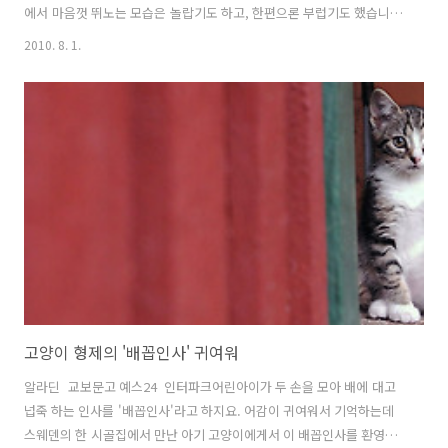
에서 마음껏 뛰노는 모습은 놀랍기도 하고, 한편으론 부럽기도 했습니
다. 아무도 간섭할 사람이 없으니, 어린 고양이들은 드넓은 숲속에서 자
2010. 8. 1.
신만의 보물창고를 만들어갑니다. 새 집으로 입양을 갈 때까지 엄마젖을
충분히 먹고, 너른 뜰에서 서로 뒹굴며 싸우기도 하면서사회성을 익혀,
건강한 몸과 마음으로 자라납니다.마치 도장툴로 찍어 놓은 것처럼 꼭 닮
은 세 마리 고양이들. 한데 무리로부터 슬그머니 떨어져 어디론가 가는
아기고양이가 있습니다. 숨겨둔 맛있는 것이라도 혼자 먹으러 가는 건
지... 궁금한 마음에 살그머니 뒤따라가니, 뜻밖의 보물단지가 숨겨져 있
었네요. "헉, 넌 언제 ..
고양이 형제의 '배꼽인사' 귀여워
알라딘 교보문고 예스24 인터파크어린아이가 두 손을 모아 배에 대고
넙죽 하는 인사를 '배꼽인사'라고 하지요. 어감이 귀여워서 기억하는데
스웨덴의 한 시골집에서 만난 아기 고양이에게서 이 배꼽인사를 환영선