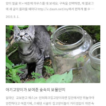
양이 얼굴 위 + 버튼에 마우스를 대 보세요. 구독을 선택하면, 제 블로그
에 새 글이 올라올 때마다 http://v.daum.net/my에서 편하게 볼 수 있
습니다. (구독이웃 등록은 다음넷 로그인 후 가능합니다.) 길고양이뿐 아
2010. 8. 1.
니라 길 위의 모든 생명을 애틋히 여기며, 그들의 평안을 기원하는 분들
과 오래 가는 인연을 맺고 싶습니다. 무표정한 사각 얼굴로 큰 웃음을 주
었던 티벳여우. 사람들의 입에 오르내린 지 꽤 오랜 시간이 지났지만, 아
직도 회자되는 것을 보면 묘한 매력의 동물인데요, 그 티벳여우 못지 않
게 무표정한 길고양이를 유럽 고양이 여행 중에 만났습니다. 제가 곁에
있거나 말거나 무심한 표정으로 저를 바라보던 길고양이입니다. ..
아기고양이가 보여준 숲속의 보물단지
알라딘 교보문고 예스24 인터파크집고양이라면 집안에서만 뛰놀아야
안전하다고 여겼기에, 스웨덴 시골의 집고양이들이 거리낌없이 자연 속