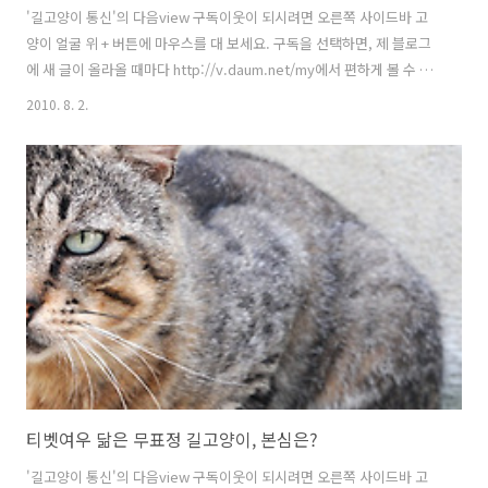
'길고양이 통신'의 다음view 구독이웃이 되시려면 오른쪽 사이드바 고
양이 얼굴 위 + 버튼에 마우스를 대 보세요. 구독을 선택하면, 제 블로그
에 새 글이 올라올 때마다 http://v.daum.net/my에서 편하게 볼 수 있
습니다. (구독이웃 등록은 다음넷 로그인 후 가능합니다.) 길고양이뿐 아
2010. 8. 2.
니라 길 위의 모든 생명을 애틋히 여기며, 그들의 평안을 기원하는 분들
과 오래 가는 인연을 맺고 싶습니다. 파리의 길고양이를 찾아 골목을 돌
아다니다가 발견한 예쁜 그래피티. 찌는 듯한 더위에 맥을 못 추던 저도
정신이 번쩍 들 만큼 사랑스러웠어요. 온몸에 윤기가 자르르 도는 검은
고양이가 오도카니 앉아 나비를 낚고 있네요. 한국에서 고양이가 나비라
고도 불린다는 걸, 이 그림을 그린 사람은 알고 있었을까요? 아마..
티벳여우 닮은 무표정 길고양이, 본심은?
'길고양이 통신'의 다음view 구독이웃이 되시려면 오른쪽 사이드바 고