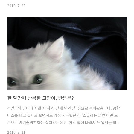
물로 받았습니다. 물론 처음부터 인사를 받은 것은 아니고, 경계의 눈초
2010. 7. 23.
리부터 먼저 받았지만요.현관 앞까지 나왔다가, 낯선 제 얼굴을 보고 얼
어붙은 어린 동생이 손을 저으며 형을 부릅니다. "형아, 이상한 사람 왔
다!""정말. 못 보던 사람이네?""내가 그랬잖아, 이상한 사람 왔다고."
"동생아, 그래도 손님인데 배꼽인사는 해야지."(넙죽~)형아가 먼저 정중
하게 인사를 합니다. 동생도 머쓱해하며 따라 배꼽인사를 하지만, 자세가
영 어설픕니다. 인사하다 말고 고개를 들어 제가 뭘 하는지 빼꼼 올려다
보는 폼..
한 달만에 상봉한 고양이, 반응은?
스밀라와 떨어져 지낸 지 딱 한 달째 되던 날, 집으로 돌아왔습니다. 공항
버스를 타고 집으로 오면서도 가장 궁금했던 건 '스밀라는 과연 어떤 모
습으로 반겨줄까?' 하는 점이었는데요. 현관 앞에 나와서 두 앞발을 얌전
히 모으고 올려다볼까, 아니면 제 다리에 머리를 쿵 부딪치면서 꼬리를
2010. 7. 21.