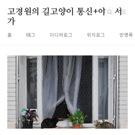
본문 바로가기
고경원의 길고양이 통신+야옹서
가
홈
태그
미디어로그
위치로그
방명록