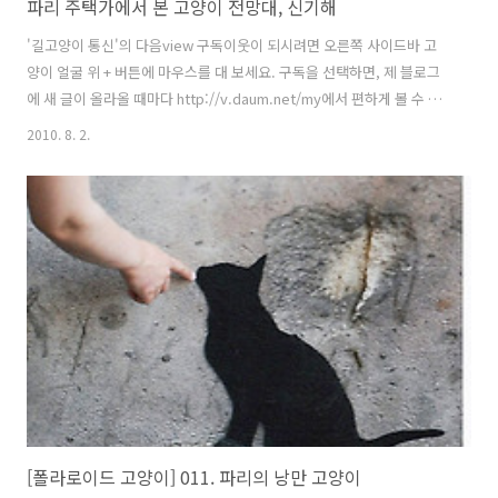
파리 주택가에서 본 고양이 전망대, 신기해
'길고양이 통신'의 다음view 구독이웃이 되시려면 오른쪽 사이드바 고
양이 얼굴 위 + 버튼에 마우스를 대 보세요. 구독을 선택하면, 제 블로그
에 새 글이 올라올 때마다 http://v.daum.net/my에서 편하게 볼 수 있
습니다. (구독이웃 등록은 다음넷 로그인 후 가능합니다.) 길고양이뿐 아
2010. 8. 2.
니라 길 위의 모든 생명을 애틋히 여기며, 그들의 평안을 기원하는 분들
과 오래 가는 인연을 맺고 싶습니다. 낯선 여행지에서 만나는 고양이는,
저 같은 '고양이 여행자'에게는 더없이 큰 기쁨입니다. 특히 고양이를 위
한 시설을 발견하게 되면, 원래 가던 목적도 잠시 잊고 그 자리에 한참을
머물게 되는데요, 파리국립자연사박물관으로 향하던 길에 한 주택가에
서 고양이 전망대를 발견하고 기발한 아이디어에 웃음을 참을 수 ..
[폴라로이드 고양이] 011. 파리의 낭만 고양이