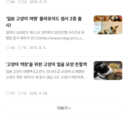
86
22
2010. 9. 17.
생각난다. 스밀라가 마다라처..
무늬 고양이의 자세가 예사롭지 않습니다. 기둥 위로 올라
가 넙죽 엎드린 저 자세... 사진을 더 확대해보니 묵직한 뱃
살을 허공에 띄우고, 앞발과 뒷발만으로 지지하고 있습니
'일본 고양이 여행' 폴라로이드 엽서 2종 출
다. 멀리서 보고 지나치는 사람들이라면 상상할 수 없었을
시!
묘한 반전입니다. 뒷모습을 보니 고양이 아치를 만들고 있
글 내용
습니다. 누군가 이 기둥 위를 지나는 사람이 있다면 내가 다
알라딘 교보문고 예스24 인터파크 밤삼킨별 시리즈로 유
리가 되어주겠다는 그런 모습인 것처럼 보입니다. 녀석 취
명한 문구 제작사 인디고(http://www.indigostory.co.
향도 참 독특하다...하면서 다음 사진을 본 순간, 마음이 짠
kr)에서 제작해주셨고, 올해 2월 출간기념전을 준비할 때
작성시간
46
10
2010. 8. 5.
해졌습니다. 한가롭게 여..
자선바자회를 위 소품판매용으로 소량 제작했던 '미니달
력'과 비슷한 형식과 크기입니다. 그때 만들었던 미니달력
사진 기억나시죠^^ 제가 만든 미니달력과는 제조사가 달라
'고양이 역장'을 위한 고양이 얼굴 모양 전철역
서, '미니엽서' 세트에는 위 사진의 스티커들이나 끈, 집게
글 내용
일본 고양이 여행책 《고양이, 만나러 갑니다》에 소개했던
등은 없어요. 대신 미니엽서보다 크기가 좀 큰 '폴라로이드
고양이 역장 ‘타마’의 새 집이 생깁니다. 고양이 역장에게
엽서' 세트에는 고양이 스티커 5종이 포함되어 있답니다.
가장 어울리는 건물은 역시 고양이 모양으로 만든 건물이
미니 엽서에는 세 차례의 일본 고양이 여행에서 만난 길고
겠죠? 올해 7월 20일 완공을 목표로 열심히 건축 중인 역
양이와 가게의 고양이, 그리고 고양이 소품 사진이 수록되
작성시간
47
12
2010. 4. 28.
사는, 고양이 얼굴로 의인화, 아니 의묘화한 건물이라고 합
어 있어요. 책에 수록하지 않은 미공개 사진을 찾는 재미도
니다. 와카야마 전철의 '타마 역사 서포터즈 모집' 포스터입
쏠쏠하답니다. 스..
니다. 예전 딸기 전차와 장난감 전차, 타마 전차를 제작할
더보기
때와 마찬가지로, 여러 시민들의 뜻을 함께 모아 십시일반
으로 역사 건축비를 보조하고 있습니다. 역사의 지붕은 노
송나무 껍질로 만들고 일본 전통 공법으로 제작한다고 하