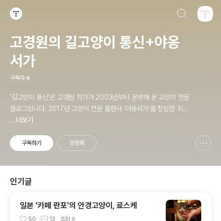
검색하기
티스토리
고경원의 길고양이 통신+야옹
서가
구독자
6
'길고양이 통신'은 고경원 작가가 2003년부터 운영해 온 고양이 전문
블로그입니다. 2017년 고양이 전문 출판사 '야옹서가'를 창립한 뒤로
출판사 소식도 함께 전하고 있습니다. 야옹서가에서는 매년 9월 9일
...더보기
한국 고양이의 날 기획전을 개최하면서, 고양이와 반려인의 행복에 도
움이 될 책을 만듭니다.
구독하기
방명록
신고하기 레이어
열기
인기글
일본 '카페 란포'의 안경고양이, 료스케
50
13
조회
6