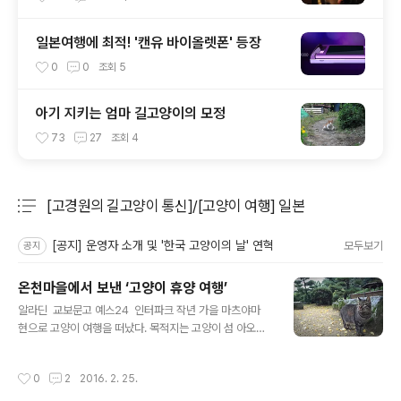
일본여행에 최적! '캔유 바이올렛폰' 등장
0
0
조회
5
아기 지키는 엄마 길고양이의 모정
73
27
조회
4
[고경원의 길고양이 통신]/[고양이 여행] 일본
분류 전체보기
주요 글 목록
[공지] 운영자 소개 및 '한국 고양이의 날' 연혁
모두보기
공지
온천마을에서 보낸 ‘고양이 휴양 여행’
글 내용
알라딘 교보문고 예스24 인터파크 작년 가을 마츠야마
현으로 고양이 여행을 떠났다. 목적지는 고양이 섬 아오시
마. 처음에는 당연히 별 무리 없이 들어갈 거라 생각했다.
하지만 섬은 하늘이 허락해줘야 발을 디딜 수 있는 땅이었
작성시간
0
2
2016. 2. 25.
다. 섬으로 들어가는 날은 아침부터 보슬비가 내렸다. 사실
비보다 더 큰 문제는 바람이었다. 이십 명 남짓 탈 수 있는