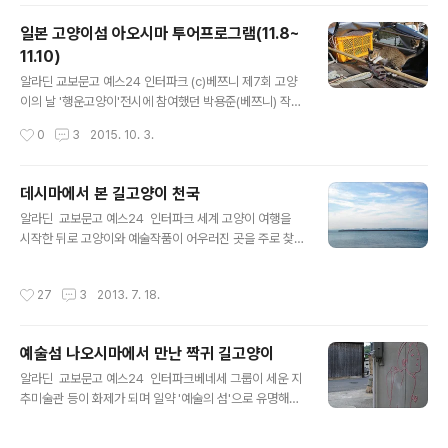
작은 배는 풍랑이 일면 위험하다. 오전 배는 들어가도, 오후
일본 고양이섬 아오시마 투어프로그램(11.8~
배는 뜨지 않을 확률이 높다고 했다. 함께 배를 탔던 사람들
11.10)
모두의 눈에 실망한 빛이 어렸다. 결국 들어온 배로 다시 나
글 내용
가야 하는 상황. 아예 오후 배는 운항하지 않을 거라고 단
알라딘 교보문고 예스24 인터파크 (c)베쯔니 제7회 고양
정하면 마음이라도 편할 텐데, 배가 뜰지 말지 모르겠다고
이의 날 '행운고양이'전시에 참여했던 박용준(베쯔니) 작가
하니 마음이 더 복잡했다. 하지만 그날 섬에서 발이 묶인다
님이 인솔하는 아오시마 고양이섬 여행프로그램이 만들어
작성시간
0
3
2015. 10. 3.
면 다음날로..
졌네요. 11월 8일부터 10일까지입니다. 아오시마까지는
아침 배를 타고 들어가야 해서 초행길이라면 접근이 쉽지
않습니다만, 일본여행 작가로 활동하고 계신 작가님과 함
데시마에서 본 길고양이 천국
께가는 여행인 만큼 길 찾는 고민 없이 편안한 마음으로 고
글 내용
알라딘 교보문고 예스24 인터파크 세계 고양이 여행을
양이섬을 찾는 기회가 될 것 같습니다. (c)베쯔니 베쯔니라
시작한 뒤로 고양이와 예술작품이 어우러진 곳을 주로 찾
는 필명으로 더 유명한 박용준 작가님은 10년 넘게 일본여
아다니게 된다. 길고양이란 늘 같은 곳에 있어주는 녀석들
행작가로 활동해왔고 최근에는 '서일본 네코로드(고양이
이 아니기에, 혹시라도 고양이를 만나지 못했을 때의 헛헛
길)' 지도 작업도 진행했다고 하네요. 아오시마도 서일본 네
작성시간
27
3
2013. 7. 18.
한 마음을 채워줄 다른 목적지도 알아보고 가는 것이다. 길
코로드에 포함되어 있습니다. (c)베쯔니 아오시마는 국내T
고양이가 출몰하는 빈도가 높으면서, 독특한 예술작품도
V프로그램 에도 소개된 바 있는 고양이..
만날 수 있는 곳을 찾다보면 한 가지 공통점이 있다. 바로
예술섬 나오시마에서 만난 짝귀 길고양이
마을재생 예술프로젝트가 이뤄지는 장소라는 것. 그건 한
글 내용
국에서뿐 아니라 일본에서도 마찬가지였던 것 같다. 그래
알라딘 교보문고 예스24 인터파크베네세 그룹이 세운 지
서 나의 여행은 고양이 여행이면서 때때로 현대미술을 찾
추미술관 등이 화제가 되며 일약 '예술의 섬'으로 유명해진
아가는 여행이 된다. 공공예술작품이나 벽화미술로 유명해
일본 가가와 현의 나오시마에서는 산책하는 즐거움이 쏠쏠
진 곳을 찾아가기도 하고, 마을재생의 일환으로 빈집을 되
합니다. 특히 전통가옥과 현대예술의 만남을 설치미술로
작성시간