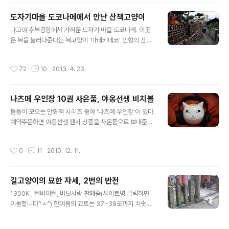
고양이를 모신 신사였습니다. 여행지의 복고양이 신사라면
도자기마을 도코나메에서 만난 산책고양이
일부러 시간내어 찾아가기도 하는지라, 우연히 발견한 이
글 내용
곳이 무척 반가웠네요. 잠시 들어가보기로 합니다. 격식을
나고야 추부공항에서 가까운 도자기 마을 도코나메. 이곳
갖춰 큰 규모로 운영되는 곳은 아니지만, 복고양이에 관심
은 복을 불러다준다는 복고양이 '마네키네코' 인형의 산지
이 있는 여행자라면 그냥 지나치지는 못할 것 같습니다. 신
로도 유명합니다. '마네키네코의 길'까지 조성되어 있을 정
사에서 흔히 볼 수 있는 오미쿠지가 묶여있는 모습이 눈에
도랍니다. 복고양이로 유명한 도코나메의 도자기 산책로를
작성시간
72
10
2013. 4. 23.
띕니다. 나쁜 운세를 뽑으면 신사에 오미..
찾아가봅니다. 마네키네코의 길은 워낙 다양한 복고양이
작품이 많은지라 다음 글에 별도로 소개하기로 하고, 일단
골목골목 돌아보기로 합니다. 못쓰게 된 찻잔들을 깨뜨려
나츠메 우인장 10권 사은품, 야옹선생 비치볼
버리지 않고 장식해 도자기 벽으로 만든 아이디어가 반짝
글 내용
반짝 빛납니다. 도자기 산책로의 벽은 도기들로 장식되거
틈틈이 모으는 만화책 시리즈 중에 '나츠메 우인장'이 있다.
나, 혹은 작가들의 도예작품으로 장식되어 있기도 하지만,
예약주문하면 야옹선생 팬시 상품을 사은품으로 보내준다
이렇게 어린아이들의 작품을 모아 귀여운 이미지로 완성된
고 해서 일찌감치 주문했는데 휴대폰줄, 풍경, 비치볼 등이
도자벽도 있습니다. 아이들이 묘사한 고양이는 어떤 모습
있다고 하더니, 비치볼이 왔다. 일본에서 잡지 연재를 할 때
작성시간
0
11
2010. 12. 11.
일지 궁금해서 사진을 찍어 보았는데요. 고양이 가족의..
제작해서 배포하고 남은 사은품을 주는 듯. 비치볼이라고
해서 수박 크기만큼 큰 줄 알았더니 그냥 오뚜기 인형 크기
네. 그래도 나름 레어 아이템이라 기념으로 보관해둔다. 나
길고양이의 묘한 자세, 2번의 반전
츠메도 좋지만, 야옹선생도 좋아하니까. 평소 말투를 보면
글 내용
뻔뻔하고 식탐 많은 아저씨 같지만, 야옹선생은 은근히 속
1300K , 텐바이텐, 바보사랑 판매중(사이트명 클릭하면
정 깊은 고양이라서 좋다. 야옹선생이 마다라로 변했을 때
이동합니다^ㅅ^) 한여름의 교토는 37~38도까지 치솟는
의 당당하고 힘찬 모습도 멋지다. 하얀 털을 바람에 날리면
더위 때문에 사람이나 고양이나 모두 힘겹습니다. 그 더위
서 나츠메를 태우고 하늘을 나는 마다라를 보면, 스밀라가
속에 길고양이 두 마리가 땀을 식히고 있습니다. 그런데 줄
작성시간