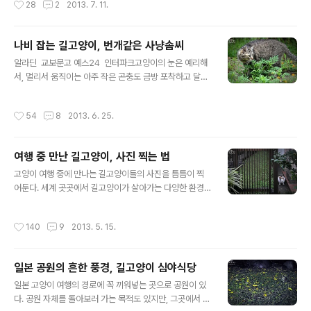
28
2
2013. 7. 11.
살려 예술공간으로 변신시킨 지역을 찾아갈 때도 있..
구현한 '이에 프로젝트'가 열리는 혼무라 지역이 제 마음을
끌었는데요. 지도를 따라 오래된 집들을 찾아다니며 미술
작품을 체험하는 즐거움도 있지만,골목골목 숨은 길고양이
나비 잡는 길고양이, 번개같은 사냥솜씨
를 만나는 것도 나오시마를 찾은 제 목적 중 하나였지
글 내용
요. 나오시마는 2010년 제1회 세토우치 국제예술제가 열
알라딘 교보문고 예스24 인터파크고양이의 눈은 예리해
릴 때 가보고 싶었지만, 일에 치여 가지 못했던 곳이기도 합
서, 멀리서 움직이는 아주 작은 곤충도 금방 포착하고 달려
니다. 그래서 올해 봄 직장을 그만두고 시간 여유가 생겼을
가 잡아내곤 한다. 살구밭을 거닐다 문득 발을 멈춘 고양이
때 나오시마와 인근 섬 일대를 돌아보기로 했어요. 이에 프
도, 저만치서 팔락이는 뭔가에 눈이 꽂혔는지 금세 사냥모
작성시간
54
8
2013. 6. 25.
로젝트가 열리는 전시공간들이 문..
드로 자세를 바꾼다. 고양이 시선을 따라 나도 걸음을 멈추
고 몸을 낮춰 앞으로 일어날 일을 가만히 지켜보기로 했
다. 고양이가 포착한 것은 작은 나비 한 마리였다. 앞발 후
여행 중 만난 길고양이, 사진 찍는 법
려치기로 나비를 실신시켜 땅바닥에 떨어뜨리고는 앞발로
글 내용
조심스럽게 꾸욱 눌러본다. 보통 고양이가 사뿐사뿐 날아
고양이 여행 중에 만나는 길고양이들의 사진을 틈틈이 찍
다닐 듯이 움직이는 모습을 보고 '나비'라는 별명으로 종종
어둔다. 세계 곳곳에서 길고양이가 살아가는 다양한 환경
부르는데, 이러면 나비가 나비를 잡은 셈이 되려나. 고양이
을 사진으로 기록해두면서 다른 이들과 공유하고 싶기도
는 나비를 덥석 입에 문 채로 머리를 휙휙 흔든다. 그러고보
하고, 개인적인 여행의 추억이 되기도 하니까. 그러나 늘 고
작성시간
140
9
2013. 5. 15.
니 집고양이가 파리를 잡는 모습..
양이의 사진을 원하는 대로 찍을 수 있는 건 아니다. 어떤
동네에서는 길고양이를 전혀 만나지 못하기도 하고, 어떤
지역에서는 정작 고양이를 만났어도 경계심이 강해 찍을
일본 공원의 흔한 풍경, 길고양이 심야식당
수 없는 경우도 있다. 하지만 길고양이가 나를 보고 달아난
글 내용
다고 해서 곧바로 포기할 필요는 없다. 달아나는 길고양이
일본 고양이 여행의 경로에 꼭 끼워넣는 곳으로 공원이 있
는 꼭 한번쯤 뒤를 돌아본다. 그리고 자기를 위협할 것 같지
다. 공원 자체를 돌아보러 가는 목적도 있지만, 그곳에서 만