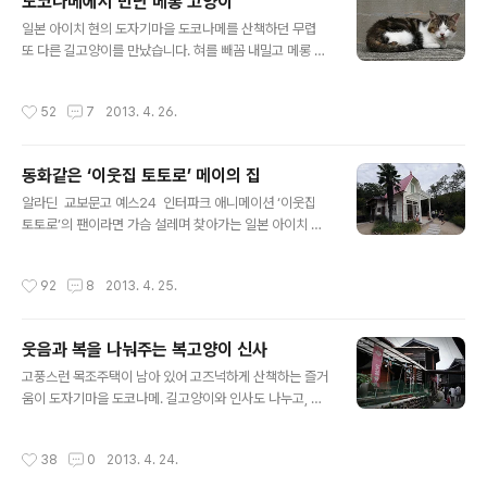
도코나메에서 만난 메롱 고양이
시대의 건물 60여 동을 통째로 옮겨다 복원해놓은 곳이다.
글 내용
스웨덴의 스칸센이나 한국의 용인민속촌 같은 곳이라고 보
일본 아이치 현의 도자기마을 도코나메를 산책하던 무렵
면 될 텐데, 그 규모가 놀랍다. 보통 건축사에 관심 있는 사
또 다른 길고양이를 만났습니다. 혀를 빼꼼 내밀고 메롱 자
람들이 많이 찾아오지만, 나츠메 소세키 주택만큼은 나처
세로 자고 있네요. "내가 웃는 것처럼 보여도 웃는 게 아니
럼 고양이를 좋아해서 찾아오는 사람들도 있는 모양이다.
야" 메롱 하고 혀를 내밀며 장난스럽게 웃는 것처럼 보이지
작성시간
52
7
2013. 4. 26.
《나는 고양이로소이다》의 첫 장을 펴는 ..
만, 턱밑에 찌든 침의 흔적을 보면 어딘가 몸이 좋지 않아
보이기도 합니다. 그루밍을 제대로 하지 않아 부숭부숭한
털도 그렇고요. 어딘지 모르게 피곤해 보이는 고양이입니
동화같은 ‘이웃집 토토로’ 메이의 집
다. 사람의 기척을 느끼고 슬그머니 일어나 자리를 피합니
글 내용
다. 그렇다고 마구 뛰어 달아나는 것도 아니고, 여유롭게 기
알라딘 교보문고 예스24 인터파크 애니메이션 ‘이웃집
지개까지 쭉 켜며 일어나 슬금슬금 걸어갑니다. 고양이 눈
토토로’의 팬이라면 가슴 설레며 찾아가는 일본 아이치 현
앞에 도자기마을 도코나메의 상징이라라 할 수 있는 대형
의 명소가 있습니다. 아이치엑스포공원에 사츠키와 메이
마네키네코상 '도코냥'의 모습을 본딴 스티커가 붙어 있습
자매가 살던 집이 재현되어 있거든요. 애니메이션에 잠깐
작성시간
92
8
2013. 4. 25.
니다. 마치 길고양이를 보고 반가워 ..
등장한 조역이었지만 주인공만큼 사랑받았던 고양이 버스
에 반한 터라, '이웃집 토토로'와 관련된 장소가 가까이 있
다면 빼놓지 않고 찾아가게 됩니다. 일본 고양이여행에서
웃음과 복을 나눠주는 복고양이 신사
고양이 버스의 흔적을 찾아가는 여행이 빠지지 않는 건 그
글 내용
런 이유도 있답니다. 초록빛 숲으로 둘러싸인 덕에 빨간 지
고풍스런 목조주택이 남아 있어 고즈넉하게 산책하는 즐거
붕이 더욱 도드라지는 ‘사츠키와 메이의 집’은 2005년 개
움이 도자기마을 도코나메. 길고양이와 인사도 나누고, 도
최된 아이치엑스포를 기념해 추후 조성된 관람시설 중 지
예점에 들러 잠자는 고양이 모양의 도자기 인형을 사기도
금까지도 꾸준히 인기를 누리는 곳입니다. 1회 입장인원을
하면서 반나절을 보냈습니다. 산책로를 따라 걷다가 '笑福
작성시간
38
0
2013. 4. 24.
50명 정도로 제한하기 때문에 많은 관람객..
猫舍'이라고 적힌 세로 현수막이 눈에 띄어서 가까이 다가
가 봅니다. 한자의 뜻만 보면 '웃는 복고양이의 집'인데, 복