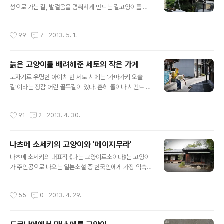
혹스러운 경우도 있지만... 자동차가 드나드는 주차공간이
성으로 가는 길, 발걸음을 멈춰서게 만드는 길고양이를 틈
라 어쩔 수 없는데, 고양이도 잠시 멈춰서서 계속 직진할지,
틈이 만날 수 있었다. 긴팔옷을 입었다가 소매를 동동 걷어
주차장 안쪽으로 몸을 숨기며 갈지 고민하는 듯하다. 주차
붙여야 할 만큼 아직 더운 한낮, 고양이들은 더위를 견디려
작성시간
99
7
2013. 5. 1.
장을 지나 차가 다니는 길로 접어든다...
는지 저마다 마음에 드는 자리를 찾아 앉는다. 고등어무늬
녀석은 자동차 위로, 은회색 고양이는 창고 시설물 위로 뛰
어올랐고, 검은 고양이는 폐냉장고 위에 올라앉아 있다. 고
늙은 고양이를 배려해준 세토의 작은 가게
양이들 앉은 자리를 보면 공통점이 있다. 하나같이 금속재
글 내용
질이라는 점. 식빵자세로 앞발을 감추고 앉아 눈만 동그랗
도자기로 유명한 아이치 현 세토 시에는 '가마가키 오솔
게 뜨고 나를 주시하는 올블랙 고양이의 침대도 마찬가지
길'이라는 정감 어린 골목길이 있다. 흔히 돌이나 시멘트 황
다. 어둠 속에 켜둔 두 개의 촛불처럼, 금빛 눈동자만 반짝
토 등으로 벽을 마감하지만, 이곳은 도자기로 장식해 이채
반짝 빛내며 나를 관찰한다. 보통은 사람이 고양이를 관찰
롭다. 세토 시 관광포스터에 실린 이 사진이 바로 가마가키
작성시간
91
2
2013. 4. 30.
한다고 생각하지만, 고양이도 이렇게 사..
오솔길이다. 한데 이 사진에서 내 눈을 번쩍 뜨이게 만들었
던 건 한가롭게 앞발을 그루밍하던 삼색 고양이의 모습. 물
론 저건 모델 고양이일 테고, 실제 길고양이라 해도 내가 간
나츠메 소세키의 고양이와 '메이지무라'
그 시점에 고양이가 있으리란 법은 없을 것이다. 하지만 고
글 내용
양이를 만나면 좋고, 만나지 못하더라도 골목길 산책이나
나츠메 소세키의 대표작 《나는 고양이로소이다》는 고양이
하자는 마음으로 세토 시로 향했다. 마네키네코 축제가 끝
가 주인공으로 나오는 일본소설 중 한국인에게 가장 익숙
난 다음날 오전이라 그런지 세토 시내는 한적했다. 축제를
한 작품이다. 메이지 시대의 건축물을 이전해 한 자리에 모
즐기러 일본 전역에서 모여든 고양이 마니아들이 빠져나간
아놓은 야외건축박물관 ‘메이지무라’에는 나츠메 소세키가
작성시간
55
0
2013. 4. 29.
다음 날이라 그런지 더 한산해..
살던 가옥을 그대로 옮겨놓은 곳이 있다. 물론 소설 속에 등
장하는 능청스런 고양이 모형도 함께. 메이지무라는 이누
야마 시 근교의 100만 평방미터에 달하는 대지에 메이지