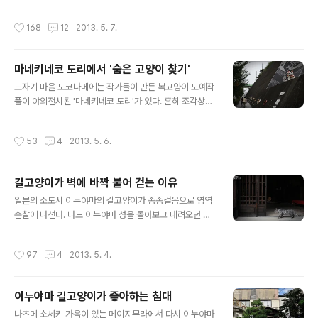
않으면 필요 이상으로 멀리 달아나지 않는다. 본격적인 길
나는 반가운 얼굴들이 있기 때문이다. 나고야 성 앞 작은 공
고양이 사진 찍기가 시작되는 것도 이 시점부터다. 달아나
원에 들렀을 때도 어김없이 길고양이와 밥주는 분들을 만
작성시간
168
12
2013. 5. 7.
는 고양이가 나를 돌아보면서 골똘히 생각..
날 수 있었다. 공원에 어스름이 깔리면, 한낮에 드문드문 보
이던 길고양이도 본격적으로 활동할 시간이 된다. 일본의
길고양이라고 해서 무조건 사람을 친근하게 여기고 따르지
마네키네코 도리에서 '숨은 고양이 찾기'
는 않는다. 고양이가 만약 사람을 피하지 않고 뭔가 기다리
글 내용
는 듯한 표정을 짓는다면, 그 고양이는 이미 사람에게 익숙
도자기 마을 도코나메에는 작가들이 만든 복고양이 도예작
해져 있기 때문이다. 이 고양이도 풀밭 위에 식빵을 굽고 앉
품이 야외전시된 '마네키네코 도리'가 있다. 흔히 조각상이
아 누군가를 기다린다. 제법 거리가 좁혀졌지만 그리 신경
좌대에 올려져 있는 것과 달리, 마네키네코 도리에서는 행
쓰지 않는 눈치다. "우리는 따로 기다리는 사람이 있다옹~"
인들의 눈높이에 맞춰 벽에 붙어 있어서 친근한 느낌이 든
작성시간
53
4
2013. 5. 6.
익숙한 인기척을 느낀 길고..
다. 비스듬하게 경사진 벽을 따라 걷다가 초록색 육교가 나
올 때쯤 해서 고개를 들어 하늘을 보면, 초대형 마네키네코
'도코냥'의 얼굴을 볼 수 있을 것이다. 육교 아래로 마침 쿠
길고양이가 벽에 바짝 붙어 걷는 이유
로네코 택배 차량이 지나간다. 쿠로네코 택배의 로고마크
글 내용
는 새끼고양이의 목덜미를 문 올블랙 어미고양이. 엄마의
일본의 소도시 이누야마의 길고양이가 종종걸음으로 영역
마음으로 고객의 택배를 안전하게 배달해드리겠다는 마음
순찰에 나선다. 나도 이누야마 성을 돌아보고 내려오던 길
이 담겨있다. 일본에서 가장 유명한 흰고양이와, 가장 유명
에 딱히 다음 일정이 없었던지라 길고양이를 따라가본다.
한 검은 고양이가 우연히 마주친 재미있는 순간이다. 도코
인기척을 느낀 고양이가 이쪽을 힐끗 보더니 걸음이 빨라
작성시간
97
4
2013. 5. 4.
냥을 구경하러 온 사람들은 육교를 통해..
진다. 그렇다고 황급히 뛰어 달아나는 건 아니고 속도만 좀
높이는 정도로. 자기를 위협하는 것도 아닌데 미리부터 힘
을 뺄 필요는 없다는 생각이다. 길고양이가 걸어가는 모습
이누야마 길고양이가 좋아하는 침대
을 가만히 보면, 벽을 따라 길가에 바짝 붙어서 걷는 녀석들
글 내용
이 대부분이다. 가다가 간혹 이렇게 벽이 사라져버려서 당
나츠메 소세키 가옥이 있는 메이지무라에서 다시 이누야마