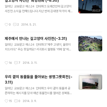
길고양이 사진전 '화양연화'(~6.30)
있다네요. "선데이는 사회에 의미있는 프로젝트를 수시로
글 내용
진행하고 있습니다.투표독려, 노트 기부, 노동절 포스터 등
알라딘 교보문고 예스24 인터파크 오래간만에 길고양이
을 만들었고이번엔 길고양이에 대한 인식을 개선하고자
사진전 소식을 전해드립니다.지난 번에 김대영 작가의 제
'길고양이를 위한 포스터'를 만들었습니다.사람에게 외면
주도 길고양이 사진전 소개를 해드린 적이 있는데,이번에
받는 모든 길고양이에게 이 포스터가 힘이 되었으면 좋겠
는 김하연 작가가 제주 캘리그래피 오월 갤러리에서 전시
작성시간
0
2
2014. 5. 21.
습니다.자세한 내용은 아래에서 확인하실 수 있습니다...
를 합니다.사진 한 장과 짝을 이뤄 어우러지는 서정적인 캘
리그래피가 눈길을 끄네요. 그간 꾸준히 찍어온 '고양이
는 고양이다' 시리즈 중 고른 사진들에김초은 작가의 캘리
제주에서 만나는 길고양이 사진전(~3.31)
그래피를 함께 전시한다고 하네요. 제주 전시는 이번 달 말
글 내용
까지 열리고요, 전시 종료 후 6월 한 달간 부산 바람종 카페
알라딘 교보문고 예스24 인터파크"제주 고냉이, 울럿이
에서 전시가 이어진다고 하니 시간이 되시는 분은 들러보
지드리다." 무슨 뜻일까요? 서귀포시 월평동 '카페 말'에서
시길 바랍니다. 부산 전시에서는 6월 14일 8시 작가와의
3월 31일까지 열리는 길고양이 사진전 제목입니다. '고냉
대화도 열린다고 합니다.김하연 작가의 초대글을 아래 붙
이'가 고양이인 것은 대부분 아실 테고, '울럿이'는 우두커
작성시간
16
7
2014. 3. 11.
입니다. "칠암 바닷가에 있는 ..
니, '지드리다'는 기다리다의 뜻이라고 합니다. 유네스코
'소멸 위기 언어'로 등록된 제주어로 지은 제목이라는 작가
분의 설명을 듣고 보니 더욱 정감이 가네요. 전시를 개최한
우리 곁의 동물들을 돌아보는 생명그릇회전(~
김대영 작가는 평소 '길고양이 통신'의 독자였다며 메일을
3.11)
주셨는데요,2년이 조금 못되는 기간 동안 제주에 머물며
글 내용
사진을 찍었던 것을 이번에 전시한다고알려주셨어요. 보내
알라딘 교보문고 예스24 인터파크 우리 곁의 동물과 공
주신 사진들이 참 좋아서, 길고양이 통신에 들르는 많은 분
존하자는 메시지를 담아 매년 동물전시를 열어온 성북동갤
들과도 함께 나누고 싶어 전시를 소개해드리려고 합니
러리 10주년을 기념해,3월 11일(화)까지 인사동 경인미술
작성시간
15
0
2014. 3. 9.
다. 김대영 작가는 홍..
관 3관에서 생명그릇회 전시가 열립니다. 저도 지난 201