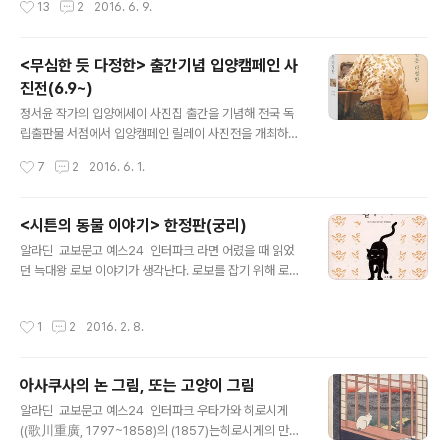
13
2
2016. 6. 9.
도에 따라 구분해..
차 전시를 오픈합니다. 1. 설치 완료 시간-6월 9일(목) '오
후 5시' 이후 방문해주세요. 혼자서 작품을 들고 두 서점간
을 이동하며 설치하기 때문에, 서점 영업 시작 시간에 맞춰
<무심한 듯 다정한> 출간기념 입양캠페인 사
오시면 빈 벽을 보시게 될 수도 있습니다;; 설치 완료 예상
진전(6.9~)
시간은 오후 5시경이므로, 전시를 원활히 감상하시려면 첫
글 내용
날에는 오후 5시 이후 들러주시면 감사하겠습니다. 2. 전
정서윤 작가의 입양에세이 사진집 출간을 기념해 전국 독
시공간별 성격 + 오시는 길 안내 1) 고양이 전문서점 '슈뢰
립출판물 서점에서 입양캠페인 릴레이 사진전을 개최하게
딩거' 주소: 서울시 종로구 숭인동 365 홈페이지: www.c
되었어요. 6월 9일부터 30일까지, 고양이 전문서점 '슈뢰
작성시간
7
2
2016. 6. 1.
atbook.co.kr 오시는 길: http://bit.ly/1Ph..
딩거'와 냥덕모임 '기승전냥'을 운영하는 '이후북스'에서 1
차 합동전시를 열고, 이후 타 지역 독립출판물 서점으로 장
소를 옮겨 릴레이 사진전을 이어갑니다. 텀블벅에서 릴레
<시튼의 동물 이야기> 한정판(궁리)
이사진전 진행을 위한 크라우드펀딩을 7월 7일까지 진행
글 내용
알라딘 교보문고 예스24 인터파크 라면 어렸을 때 읽었
하니 관심 있는 분들의 참여 부탁드립니다. 사진에세이 외
던 늑대왕 로보 이야기가 생각난다. 로보를 잡기 위해 로보
에, 텀블벅 후원자만을 위한 한정제작 굿즈를 다양하게 준
의 아내인 은빛 늑대 블랑카를 죽여 함정을 만들고, 그것 때
비했습니다. 고양이책 기획자이자 작가로서 늘 생각하는
문에 이성을 잃고 결국 잡힌 로보를 안쓰러워했던 기억이
거지만, 겉보기에만 예쁜 책을 만들기보다는 고양이가 행
작성시간
1
2
2016. 2. 8.
난다. 하지만 그때 읽었던 건 아동용 축약본이었을 것이다.
복해지는 세상을 위해 꼭 필요한 책을 만들겠습니다. =(^ㅅ
그때는 시튼이 고양이 이야기까지 썼다는 건 몰랐지만, 어
^)= https://www.tumblbug...
른이 되고 나서 그가 남긴 다른 책들을 접하면서 새삼 그가
아사쿠사의 논 그림, 또는 고양이 그림
얼마나 동물의 삶에 깊이 매료되었고, 깊은 감정이입 속에
글 내용
서 글을 썼는지 알게 되었다. 흔히 시튼을 '학자가 아닌 작
알라딘 교보문고 예스24 인터파크 우타가와 히로시게
가의 시점으로 동물의 세계를 그려낸 사람'이라고 말한다.
((歌川重廣, 1797~1858)의 (1857)는히로시게의 만년