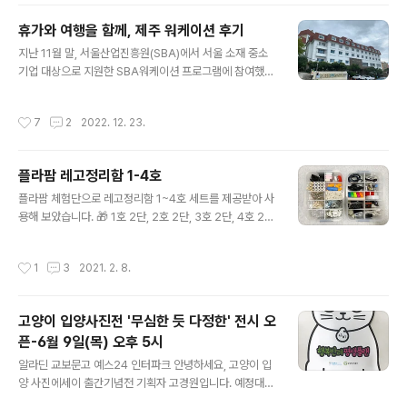
있듯, AI 전용 앱을 활용한 다양한 기능이 탑재되어 있어
흥미로웠어요. 북페어 현장에서 진행되는 마감행사 등 급
휴가와 여행을 함께, 제주 워케이션 후기
히 알림 글귀를 써야 할 일이 생겼을 때, 또는 일상생활에서
글 내용
지난 11월 말, 서울산업진흥원(SBA)에서 서울 소재 중소
점착메모지가 필요할 때 요긴하게 사용할 수 있겠어요. 이
기업 대상으로 지원한 SBA워케이션 프로그램에 참여했습
번에 '네모닉AI'를 사용해보면서 제일 기대했던 건 다양한
니다. ‘워케이션’이란 일(work)과 휴가(vacation)의 합성
점착메모지를 써 볼 수 있다는 점이었어요. 기존 점착메모
어로, 휴가지에서 일하면서 짬짬이 비는 시간을 활용해 개
지에서 30% 이상 점착강도를 높인 강접착메모지도 새롭
작성시간
7
2
2022. 12. 23.
인시간을 즐기는 자유로운 근무 형태를 말합니다. SBA워
게 출시되었다고 해요. 개인적으로는 투명 라벨지에 큰 기
케이션 프로그램은 강원도, 어촌체험 휴양마을, 국립공원,
대가 있었어요. 저희 출판사..
제주도 등 원하는 지역에서 3박 4일간 선택할 수 있었는데
플라팜 레고정리함 1-4호
요. 저는 제주도를 선택해 현지 취재와 함께 개인적인 여행,
글 내용
취미활동도 즐기고 돌아왔습니다. 자부담 10만 원만 내면
플라팜 체험단으로 레고정리함 1~4호 세트를 제공받아 사
워케이션 장소로 지정된 숙소 중 하나를 골라 3박 4일간
용해 보았습니다. 🎁 1호 2단, 2호 2단, 3호 2단, 4호 2단
묵을 수 있었어요. 여기에 더해 티웨이항공 5만 원 할인쿠
이랑 뚜껑, 칸막이 세트가 같이 왔네요. 기존에 출시된 1, 2
폰이랑, 프립의 액티비티 지원 쿠폰 6만 원어치까지 받아
호가 레고정리함으로 사랑받으면서 이번에 3,4단이 새로
작성시간
1
3
2021. 2. 8.
서 부담없이 여행과..
나왔다고 합니다. 어린이가 있는 가정에서는 주로 레고정
리함으로 사용된다지만 저는 고양이만 있으니; 작은 인형
과 피규어들을 넣어 보관할까 하다가, 집에 다양한 잡동사
고양이 입양사진전 '무심한 듯 다정한' 전시 오
니가 있어서 이참에 정리해 보기로 했어요. 써 보니 작은 사
픈-6월 9일(목) 오후 5시
이즈인 1, 2호는 자잘한 부품정리에 편리했고, 큰 사이즈인
글 내용
3, 4호에는 제법 부피가 있는 공구나 굵은 전선말이도 가
알라딘 교보문고 예스24 인터파크 안녕하세요, 고양이 입
뿐하게 들어가 편리했어요. 자주 쓰진 않지만 보관을 깔끔
양 사진에세이 출간기념전 기획자 고경원입니다. 예정대로
하게 하고 싶은 물건, 부피가 작고 자주 쓰는 물건 등을 용
오늘 고양이 전문서점 슈뢰딩거, 냥덕 명문 이후북스에서 1
작성시간