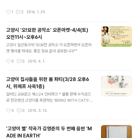
그는 동물을 미개한 생물이나 통제할 대상으로 보는 대신,
작이다. 고양이의 쓸쓸한 뒷모습에서 예순이 넘은 노화가
그들에게도 희로애락이 있고 존중받아야 할 세계가 있다는
의 그림자가 언뜻 비친다면너무 과장된 상상일까. 어쨌거
작성시간
1
2
2016. 1. 29.
것을 설득력있게 보여주는데, ..
나, 우키요에 하면 떠오르는 호쿠사이의 후지산이나 파도
그림보다도나는 이 그림이 좋았다. 누군가에게 이 그림은
그저 아사쿠사의 논 그림으로 보이겠지만, 심지어 제목에
고양시 '오!묘한 공작소' 오픈마켓-4/4(토)
도고양이에 대한 말은 일언반구도 없지만, 고양이를 좋아
오전11시~오후6시
하는 사람 눈에는 '고양이 판화'로 보인다. 보는 이가 그림
글 내용
속 어느 곳에 마음을 두는가에 따라 그림의 주제가 달리 느
고양시 일산동구에 '오!묘한 공작소'가 오픈하면서 오픈마
껴지고전경과 배경이 교차되는 것처럼, 지금 준비하는 책
켓 행사를 하네요. 좋은 정보 같아 공유합니다^^
도 그렇다. 누군가에게는 고양이 사진집이고, 누군가에게
작성시간
0
0
2015. 4. 1.
는 어머니에 대한 책이 될 것이다.한데 고양이..
고양이 집사들을 위한 봄 파티(3/28 오후6
시, 위메프 사옥1층)
글 내용
알라딘 교보문고 예스24 인터파크 * 물품 판매 수익금으
로 한강맨션 고양이를 후원하는 'BEING WITH CATS'에
서 고양이 집사들을 위한 봄 파티를 엽니다. 아래는 행사 펌
작성시간
0
0
2015. 3. 13.
글이예요. 토요일 행사라 직장인도 참석 가능하네요. 관심
있는 분들은 참고하시길! 울 냥이들의 뜬금없는 집회처럼
우리 집사들의 노고를 위해 BEING WITH CATS가 집사
'고양이 별' 작곡가 김영준의 두 번째 음반 'M
들의 봄 파티를 마련해요..! BEING WITH CATS가 따뜻
ADE IN EARTH'
한 집사들과 함께 새로운 시작을 위한 자리이구요, 차를 마