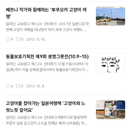
0년과 2011년 생명그릇전에 참여한 인연으로 2점을 걸었
어요. 원래 한국, 일본, 타이완의 길고양이 사진을 각각 1점
베쯔니 작가와 함께하는 '후쿠오카 고양이 여
씩 해서 총 3점을 보냈는데,공간은 제한되어 있고 제 사진
행'
만 너무 많이 걸 수 없는 관계로최종 디스플레이 때 일본 고
글 내용
양이 사진은 빼기로 했습니다. 이번에 전시된 고양이 사진
알라딘 교보문고 예스24 인터파크 2007년 일본으로 첫
은 서울 통의동의 담냥이 일가 사진이랑, 타이완 고양이 마
번째 고양이 여행을 떠나면서 저의 세계 고양이 여행도 시
을 허우퉁 사진이에요. 2007년부터 시작한 '세계 고양이
작되었는데요.그래서 일본 고양이 여행 하면 어쩐지 친근
작성시간
9
0
2013. 11. 15.
여행' 프로젝트를 통해 공존의 메시지를 전할 수 있길 바라
하고 익숙한 느낌이 듭니다.일본여행전문작가로 활동하면
면서제가 좋아하는 ..
서 틈틈이 일본 길고양이 소식을 전해주고 계신베쯔니(박
용준) 작가님이 일본 고양이 여행 프로그램을 진행하고 계
동물보호기획전 제9회 생명그릇전(10.9~15)
셔서 소식 공유합니다. *사진 출처는 모두 인터파크투어
글 내용
알라딘 교보문고 예스24 인터파크 10월 9일(수)부터 15
'먹GO찍GO 여행' 안내 페이지입니다.일정표를 보니 고양
일(화)까지 서울 성북동갤러리에서 동물보호기획전시가 열
이 섬 아이노시마랑, 후쿠오카 고양이 카페를 돌아보는 일
립니다. 올해로 9주년을 맞이한 생명그릇전의 일환으로 열
정이 포함되어 있네요.고양이는 좋아하지만 혼자 여행하기
리며, 올해 주제는 '서로 용서'라고 하네요. 저도 생명그릇
두려우셨던 분들이라면, 일본 길고양이를 줄곧 찍어오신
작성시간
6
0
2013. 10. 8.
전에는 2010년과 2011년 두 차례 참여했던 적이 있습니
베쯔니 작가님과 함께 하는 이번 여행이 좋은 기회 같아요.
다만'고양이의 날' 기획전과 비슷한 시기에 열리는지라 매
세계의 다양한 고양이 문화를 접할 수 있는..
년 참여하기는 힘들어요즘은 마음으로나마 응원하고 있습
고양이를 찾아가는 일본여행책 '고양이와 느
니다. 올해 전시에는 세 가지 부대행사가 마련되었네요. 한
릿느릿 걸어요'
글날이라 휴일인 내일 오후 4시에는애니멀 커뮤니케이터
글 내용
강연회도 열린다고 합니다. 아래 엽서에 전시 소감을 써서
알라딘 교보문고 예스24 인터파크여행작가로 활동하며
내면 초대일인 12일에 추첨해 소품을 증정한다고 하니 관
꾸준히 일본 길고양이 소식을 전해온 베쯔니(박용준) 작가
심있는 분들은 9일에 들러보세요. 저도 오픈날인 내일 전
님이 고양이 사진에세이를 출간하셨네요. 책 제목은 '고양
작성시간