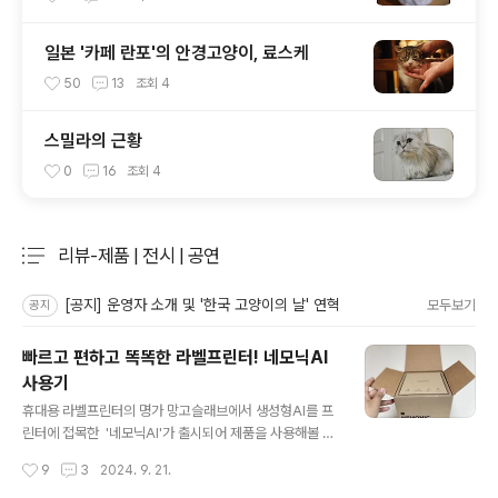
일본 '카페 란포'의 안경고양이, 료스케
50
13
조회
4
스밀라의 근황
0
16
조회
4
리뷰-제품 | 전시 | 공연
분류 전체보기
주요 글 목록
[공지] 운영자 소개 및 '한국 고양이의 날' 연혁
모두보기
공지
빠르고 편하고 똑똑한 라벨프린터! 네모닉AI
사용기
글 내용
휴대용 라벨프린터의 명가 망고슬래브에서 생성형AI를 프
린터에 접목한 '네모닉AI'가 출시되어 제품을 사용해볼 기
회가 있었습니다. 다양한 현장에서 사용해보고 후기를 올
작성시간
9
3
2024. 9. 21.
려봅니다. 제품명에 'AI'가 새롭게 붙은 것에서 짐작할 수