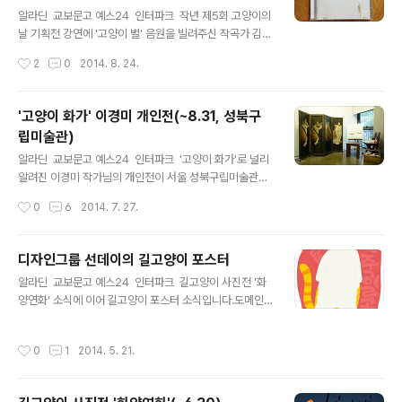
글 내용
시면서 그동안 한강맨션고양이의 구조활동과 길냥이 구조
알라딘 교보문고 예스24 인터파크 작년 제5회 고양이의
이야기, 그리고 BEING WITH CATS의 2015년의 길냥
날 기획전 강연에 '고양이 별' 음원을 빌려주신 작곡가 김영
이 프로젝트에 대해 발표하는 자리도 가지려 해요. 또 BEI
준 님의 두 번째 음반, 'MADE IN EARTH'가 나왔습니다.
작성시간
2
0
2014. 8. 24.
NG WITH CATS의 봄파티에는 BEING WITH CATS
제가 좋아하는 '고양이 별'이 피아노 버전과 기타 버전으로
의..
실려 있어서 참 좋아요. 앨범 표지는 이렇게 고양이와 사람,
달의 모습이 들어가 있네요. 총 7곡이 수록되어 있으며, 2
'고양이 화가' 이경미 개인전(~8.31, 성북구
곡(천사같은 너에게, 고양이 별)이 고양이와 관련된 노래입
립미술관)
니다.고양이 별은 유튜브에서 들을 수 있어요.http://ww
글 내용
w.youtube.com/watch?v=uflctjOgx5E '천사같은 너
알라딘 교보문고 예스24 인터파크 '고양이 화가'로 널리
에게'는 새침한 태도로 사람들의 마음을 사로잡는 고양이
알려진 이경미 작가님의 개인전이 서울 성북구립미술관에
의 성향이 잘 드러난 가사를 담았습니다.'밀당의 천재'라는
서 열립니다. 전시 제목은 '예술가의 집', 전시 기간은 8월
작성시간
0
6
2014. 7. 27.
가사에는 고개를 끄덕이면서 웃게 되네요. 언..
31일(일)까지이고요. 지난 7월 17일(토)에 열린 작가와의
만남 행사 때 다녀와서 전시 사진을 올립니다. 2층에는 작
업실 분위기의 설치작품과, 작가님이 키우는 고양이들을
디자인그룹 선데이의 길고양이 포스터
영상으로 볼 수 있어요. 평소에는 3층 전시장은 촬영할
글 내용
알라딘 교보문고 예스24 인터파크 길고양이 사진전 '화
수 없지만, 행사 당일은 괜찮다해서 도슨트 분께 허락받고
양연화' 소식에 이어 길고양이 포스터 소식입니다.도메인
찍었어요. 정식으로 리뷰를 쓰려면 시간이 걸리는 관계로;;
네임서버를 변경하느라 지난 주말 접속이 불안정하면서블
전시장 스케치만 간단히 올립니다. 작가님의 그림을 좋아
로그 관리를 제대로 못했는데, 전시 소식과 함께 이제야 올
하는 분이라면 꼭 놓치지 말고 다녀오세요~ 작업실 분위
작성시간
0
1
2014. 5. 21.
리네요.디자인 그룹 선데이의 길고양이 포스터입니다. 선
기를 연출한 2층 전시장. (추가-2층은 현재도 촬영 가능하
데이에서 보내온 아래 소개글과 함께 올려드려요. 포스터
다고 합니다. 3층..
는 출력 가능한 사이즈로 아래 사이트에서 다운로드할 수