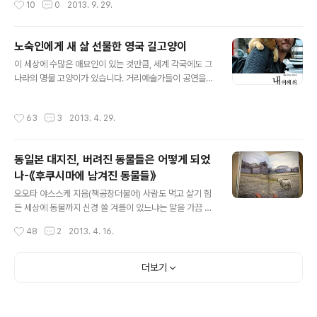
10
0
2013. 9. 29.
시장에 들러볼 생각입니다.오는 10..
이와 느릿느릿 걸어요'(예담)입니다. 한국에서도 '고양이
섬'으로 제법 알려진 후쿠오카의 섬 아이노시마를 비롯해
교토 철학의 길, 나가사키 언덕마을, 유후인 온천마을 등 고
노숙인에게 새 삶 선물한 영국 길고양이
양이가 많은 동네를 소개하고 있습니다. 베쯔니 님의 길고
글 내용
이 세상에 수많은 애묘인이 있는 것만큼, 세계 각국에도 그
양이 사진은 고양이의 귀여운 모습을 찍기 위해 그들의 삶
나라의 명물 고양이가 있습니다. 거리예술가들이 공연을
에 인위적으로 개입하지도 않았고, 적당한 거리를 두고 지
펼치는 장소로 유명한 영국 코벤트 가든에서는 노란 고양
켜보며 찍은 것들입니다. 팬시상품처럼 예쁘기만 한 고양
이 밥(Bob)과 함께 록 공연을 여는 제임스 보웬이 유명합
이 사진보다, 그렇게 자연스럽고 담백한 길고양이의 일상
작성시간
63
3
2013. 4. 29.
니다. 한때 그는 마약중독에 빠진 노숙인이었지만, 2012
을 담은 사진들이 저에겐 한결 마음에 와닿습니다.8월과 9
년 3월 고양이 밥과의 인연을 담은 책을 펴내 베스트셀러
월 내내 '고양이의 날' 전시를 준비하고 ..
작가가 되었지요. 이 책의 인세로 밥과 함께 지낼 작은 집을
동일본 대지진, 버려진 동물들은 어떻게 되었
구한 보웬은, 자신이 도움을 받았던 블루크로스 이동 동물
나-《후쿠시마에 남겨진 동물들》
병원을 후원하는 활동을 하고 있다고 합니다. 길고양이 한
글 내용
마리가 누군가의 삶을 바꾸는 기적은 어떤 것일까 궁금해
오오타 야스스케 지음(책공장더불어) 사람도 먹고 살기 힘
지지 않을 수 없습니다. 한국에도 얼마 전 동물전문출판사
든 세상에 동물까지 신경 쓸 겨를이 있느냐는 말을 가끔 듣
'페티앙북스'에서《내 어깨 위 고양이, Bob》이라는 제목으
습니다. 평범한 일상생활 중에도 그런 말을 듣기 십상인데,
작성시간
48
2
2013. 4. 16.
로 번역서가 출간되었습니다. 책..
지진이나 홍수, 태풍처럼 대규모 재난을 겪은 땅에서는 더
하겠지요. 후쿠시마는 2011년 3월 동일본 대지진 때 일어
난 원전사고로 방사능이 유출되면서 가장 큰 피해를 입은
더보기
곳입니다. 사람이 버리고 간 그곳, 이미 잊혀가는 그 땅에도
동물들은 힘겨운 삶을 이어가고 있었습니다. (책공장더불
어)은 재난이 덮친 후쿠시마를 떠나지 못하고, 혹은 스스로