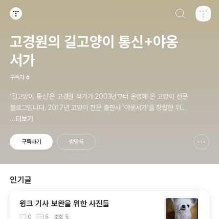
검색하기
티스토리
고경원의 길고양이 통신+야옹
서가
구독자
6
'길고양이 통신'은 고경원 작가가 2003년부터 운영해 온 고양이 전문
블로그입니다. 2017년 고양이 전문 출판사 '야옹서가'를 창립한 뒤로
출판사 소식도 함께 전하고 있습니다. 야옹서가에서는 매년 9월 9일
...더보기
한국 고양이의 날 기획전을 개최하면서, 고양이와 반려인의 행복에 도
움이 될 책을 만듭니다.
구독하기
방명록
신고하기 레이어
열기
인기글
윙크 기사 보완을 위한 사진들
0
5
조회
5