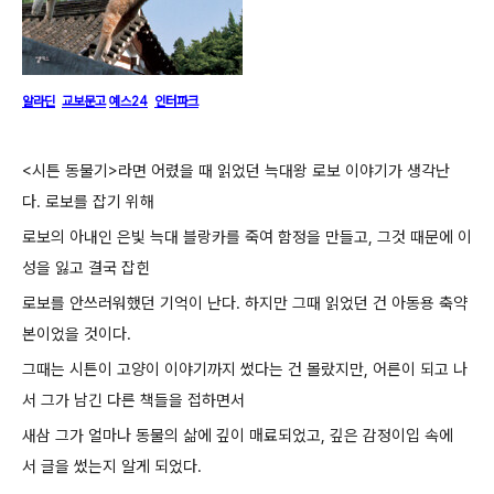
알라딘
교보문고
예스24
인터파크
<시튼 동물기>라
면 어렸을 때 읽었던 늑대왕 로보 이야기가 생각난
다.
로보를 잡기 위해
로보의 아내인 은빛 늑대
블랑카를 죽여 함정을 만들고, 그것 때문에 이
성을 잃고 결국 잡힌
로보를 안쓰러워했던 기억이 난다. 하지만 그때
읽었던 건 아동용
축약
본이었을 것이다.
그때는 시튼이 고양이 이야기까지 썼다는 건 몰랐지만, 어른이 되고 나
서 그가 남긴 다른 책들을 접하면서
새삼
그가 얼마나
동물의 삶에 깊이 매료되었고, 깊은 감정이입 속에
서 글을 썼는지 알게 되었다.