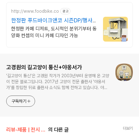
http://www.foodbike.co
광고
한정판 푸드바이크앤코 시즌DP/행사
용집기/플라워
한정판 카페 디저트, 도시적인 분위기부터 동
양화 컨셉의 미니 카페 디자인 가능
로그 정보
고경원의 길고양이 통신+야옹서가
'길고양이 통신'은 고경원 작가가 2003년부터 운영해 온 고양
이 전문 블로그입니다. 2017년 고양이 전문 출판사 '야옹서
가'를 창립한 뒤로 출판사 소식도 함께 전하고 있습니다. 야옹
서가에서는 매년 9월 9일 한국 고양이의 날 기획전을 개최하
면서, 고양이와 반려인의 행복에 도움이 될 책을 만듭니다.
구독하기
더보기
리뷰-제품 | 전시 | 공연
의 다른 글