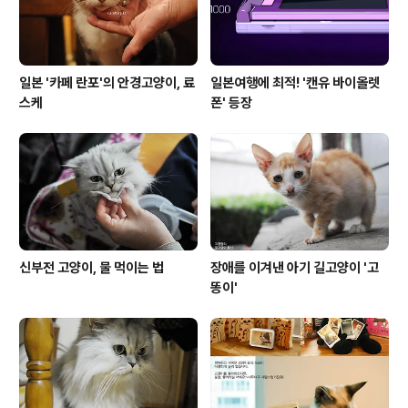
일본 '카페 란포'의 안경고양이, 료
일본여행에 최적! '캔유 바이올렛
스케
폰' 등장
신부전 고양이, 물 먹이는 법
장애를 이겨낸 아기 길고양이 '고
똥이'