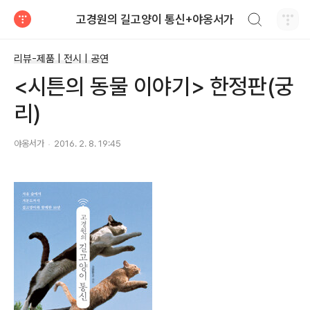
검색하기
고경원의 길고양이 통신+야옹서가
티스토리
리뷰-제품 | 전시 | 공연
<시튼의 동물 이야기> 한정판(궁
리)
야옹서가
2016. 2. 8. 19:45