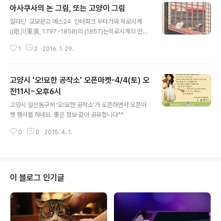
아사쿠사의 논 그림, 또는 고양이 그림
글 내용
알라딘 교보문고 예스24 인터파크 우타가와 히로시게
((歌川重廣, 1797~1858)의 (1857)는히로시게의 만년
작이다. 고양이의 쓸쓸한 뒷모습에서 예순이 넘은 노화가
1
2
2016. 1. 29.
의 그림자가 언뜻 비친다면너무 과장된 상상일까. 어쨌거
나, 우키요에 하면 떠오르는 호쿠사이의 후지산이나 파도
그림보다도나는 이 그림이 좋았다. 누군가에게 이 그림은
고양시 '오!묘한 공작소' 오픈마켓-4/4(토) 오
그저 아사쿠사의 논 그림으로 보이겠지만, 심지어 제목에
도고양이에 대한 말은 일언반구도 없지만, 고양이를 좋아
전11시~오후6시
글 내용
하는 사람 눈에는 '고양이 판화'로 보인다. 보는 이가 그림
고양시 일산동구에 '오!묘한 공작소'가 오픈하면서 오픈마
속 어느 곳에 마음을 두는가에 따라 그림의 주제가 달리 느
켓 행사를 하네요. 좋은 정보 같아 공유합니다^^
껴지고전경과 배경이 교차되는 것처럼, 지금 준비하는 책
도 그렇다. 누군가에게는 고양이 사진집이고, 누군가에게
0
0
2015. 4. 1.
는 어머니에 대한 책이 될 것이다.한데 고양이..
이 블로그 인기글