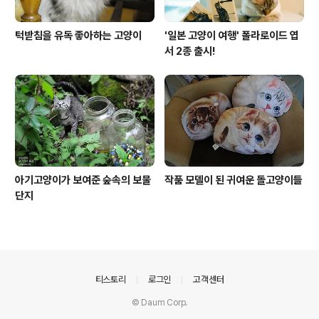
턱받침을 유독 좋아하는 고양이
'일본 고양이 여행' 폴라로이드 엽
서 2종 출시!
아기고양이가 보여준 숲속의 보물
작품 모델이 된 귀여운 돌고양이들
단지
의안내
티스토리
로그인
고객센터
© Daum Corp.