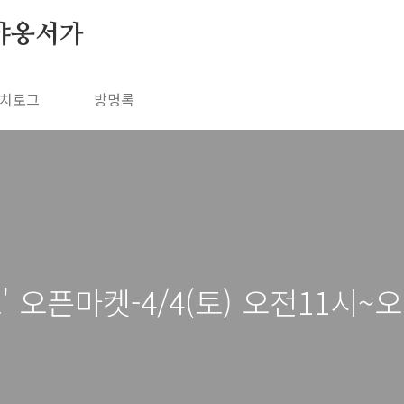
야옹서가
치로그
방명록
' 오픈마켓-4/4(토) 오전11시~