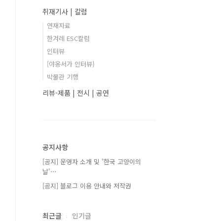
취재기사 | 칼럼
연재자료
한겨레 ESC칼럼
인터뷰
[야옹서가 인터뷰]
박물관 기행
리뷰-제품 | 전시 | 공연
공지사항
[공지] 운영자 소개 및 '한국 고양이의
날'⋯
[공지] 블로그 이용 안내와 저작권
최근글
인기글