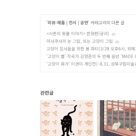
'
리뷰-제품 | 전시 | 공연
' 카테고리의 다른 글
<시튼의 동물 이야기> 한정판(궁리)
(2)
아사쿠사의 논 그림, 또는 고양이 그림
(2)
고양이 집사들을 위한 봄 파티(3/28 오후6시, 위메
'고양이 별' 작곡가 김영준의 두 번째 음반 'MADE I
'고양이 화가' 이경미 개인전(~8.31, 성북구립미술
관련글