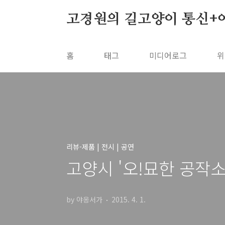
본문 바로가기
고경원의 길고양이 통신+
홈
태그
미디어로그
위
리뷰-제품 | 전시 | 공연
고양시 '오!묘한 공작소
by 야옹서가
2015. 4. 1.