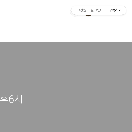
고경원의 길고양이 통신+야옹서가
구독하기
오후6시