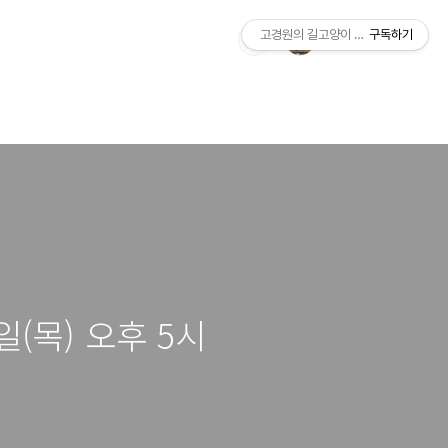
고경원의 길고양이 통신+야옹서가
구독하기
(목) 오후 5시