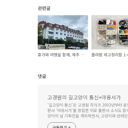
관련글
휴가와 여행을 함께, 제주 워케이션 후기
플라팜 레고정리함 1-
댓글
고경원의 길고양이 통신+야옹서가
'길고양이 통신'은 고경원 작가가 2003년부터 운
판사 '야옹서가'를 창립한 뒤로 출판사 소식도 함
양이의 날 기획전을 개최하면서, 고양이와 반려인
구독하기