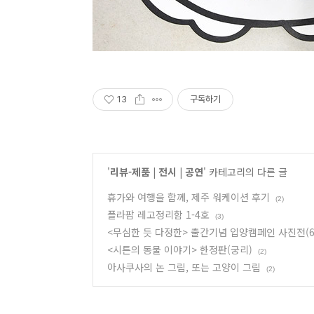
13
구독하기
'
리뷰-제품 | 전시 | 공연
' 카테고리의 다른 글
휴가와 여행을 함께, 제주 워케이션 후기
(2)
플라팜 레고정리함 1-4호
(3)
<무심한 듯 다정한> 출간기념 입양캠페인 사진전(6.
<시튼의 동물 이야기> 한정판(궁리)
(2)
아사쿠사의 논 그림, 또는 고양이 그림
(2)