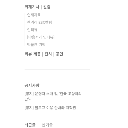
취재기사 | 칼럼
연재자료
한겨레 ESC칼럼
인터뷰
[야옹서가 인터뷰]
박물관 기행
리뷰-제품 | 전시 | 공연
공지사항
[공지] 운영자 소개 및 '한국 고양이의
날'⋯
[공지] 블로그 이용 안내와 저작권
최근글
인기글