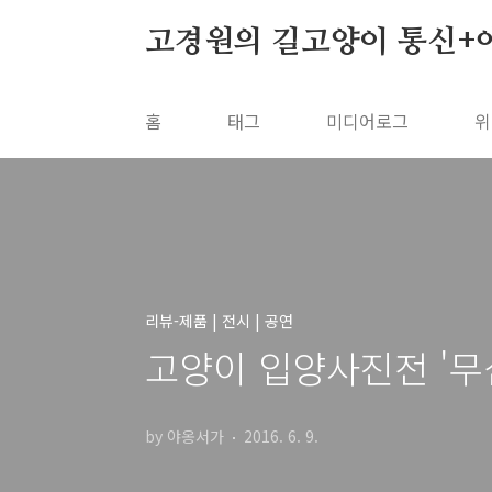
본문 바로가기
고경원의 길고양이 통신+
홈
태그
미디어로그
위
리뷰-제품 | 전시 | 공연
고양이 입양사진전 '무심
by 야옹서가
2016. 6. 9.