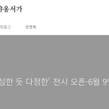
야옹서가
치로그
방명록
한 듯 다정한' 전시 오픈-6월 9일