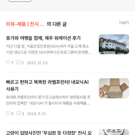
더보기
리뷰-제품 | 전시 | 공연
의 다른 글
휴가와 여행을 함께, 제주 워케이션 후기
글 내용
지난 11월 말, 서울산업진흥원(SBA)에서 서울 소재 중소
기업 대상으로 지원한 SBA워케이션 프로그램에 참여했습
니다. ‘워케이션’이란 일(work)과 휴가(vacation)의 합성
7
2
2022. 12. 23.
어로, 휴가지에서 일하면서 짬짬이 비는 시간을 활용해 개
인시간을 즐기는 자유로운 근무 형태를 말합니다. SBA워
케이션 프로그램은 강원도, 어촌체험 휴양마을, 국립공원,
빠르고 편하고 똑똑한 라벨프린터! 네모닉AI
제주도 등 원하는 지역에서 3박 4일간 선택할 수 있었는데
요. 저는 제주도를 선택해 현지 취재와 함께 개인적인 여행,
사용기
글 내용
취미활동도 즐기고 돌아왔습니다. 자부담 10만 원만 내면
휴대용 라벨프린터의 명가 망고슬래브에서 생성형AI를 프
워케이션 장소로 지정된 숙소 중 하나를 골라 3박 4일간
린터에 접목한 '네모닉AI'가 출시되어 제품을 사용해볼 기
묵을 수 있었어요. 여기에 더해 티웨이항공 5만 원 할인쿠
회가 있었습니다. 다양한 현장에서 사용해보고 후기를 올
폰이랑, 프립의 액티비티 지원 쿠폰 6만 원어치까지 받아
9
3
2024. 9. 21.
려봅니다. 제품명에 'AI'가 새롭게 붙은 것에서 짐작할 수
서 부담없이 여행과..
있듯, AI 전용 앱을 활용한 다양한 기능이 탑재되어 있어
흥미로웠어요. 북페어 현장에서 진행되는 마감행사 등 급
고양이 입양사진전 '무심한 듯 다정한' 전시 오
히 알림 글귀를 써야 할 일이 생겼을 때, 또는 일상생활에서