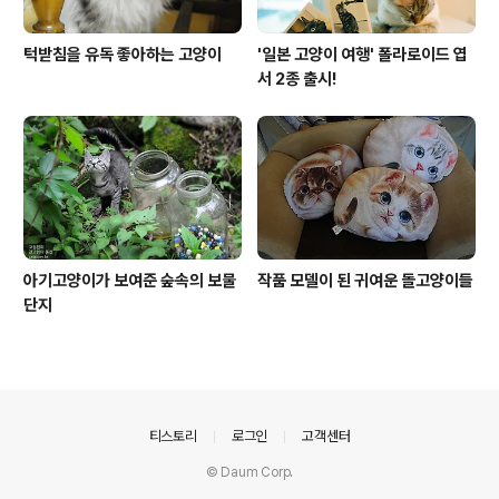
턱받침을 유독 좋아하는 고양이
'일본 고양이 여행' 폴라로이드 엽
서 2종 출시!
아기고양이가 보여준 숲속의 보물
작품 모델이 된 귀여운 돌고양이들
단지
의안내
티스토리
로그인
고객센터
© Daum Corp.