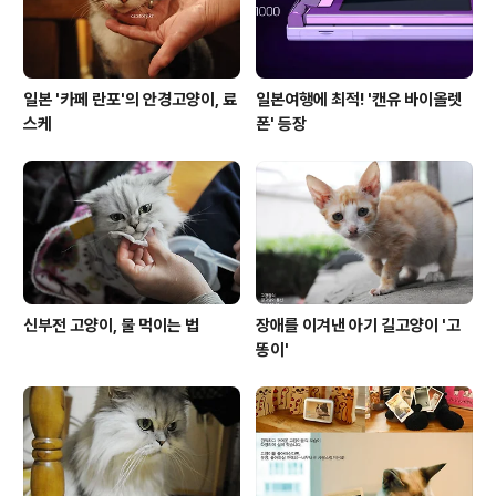
^)= https://www.tumblbug...
일본 '카페 란포'의 안경고양이, 료
일본여행에 최적! '캔유 바이올렛
스케
폰' 등장
신부전 고양이, 물 먹이는 법
장애를 이겨낸 아기 길고양이 '고
똥이'