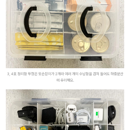
3, 4호 정리함 뚜껑은 윗손잡이가 2개라 여러 개의 수납함을 겹쳐 들어도 하중분산
에 유리해요.