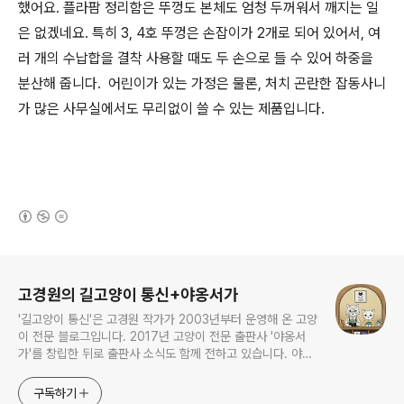
했어요. 플라팜 정리함은 뚜껑도 본체도 엄청 두꺼워서 깨지는 일
은 없겠네요. 특히 3, 4호 뚜껑은 손잡이가 2개로 되어 있어서, 여
러 개의 수납합을 결착 사용할 때도 두 손으로 들 수 있어 하중을
분산해 줍니다. 어린이가 있는 가정은 물론, 처치 곤란한 잡동사니
가 많은 사무실에서도 무리없이 쓸 수 있는 제품입니다.
(새창열림)
로그 정보
고경원의 길고양이 통신+야옹서가
'길고양이 통신'은 고경원 작가가 2003년부터 운영해 온 고양
이 전문 블로그입니다. 2017년 고양이 전문 출판사 '야옹서
가'를 창립한 뒤로 출판사 소식도 함께 전하고 있습니다. 야옹
서가에서는 매년 9월 9일 한국 고양이의 날 기획전을 개최하
면서, 고양이와 반려인의 행복에 도움이 될 책을 만듭니다.
구독하기