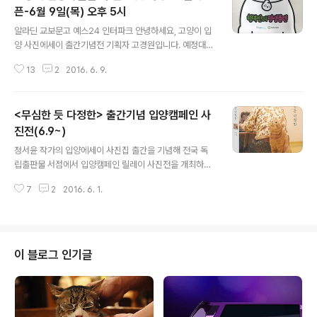
점착메모지가 필요할 때 요긴하게 사용할 수 있겠어요. 이
픈-6월 9일(목) 오후 5시
글 내용
번에 '네모닉AI'를 사용해보면서 제일 기대했던 건 다양한
알라딘 교보문고 예스24 인터파크 안녕하세요, 고양이 입
점착메모지를 써 볼 수 있다는 점이었어요. 기존 점착메모
양 사진에세이 출간기념전 기획자 고경원입니다. 예정대로
지에서 30% 이상 점착강도를 높인 강접착메모지도 새롭
오늘 고양이 전문서점 슈뢰딩거, 냥덕 명문 이후북스에서 1
게 출시되었다고 해요. 개인적으로는 투명 라벨지에 큰 기
13
2
2016. 6. 9.
차 전시를 오픈합니다. 1. 설치 완료 시간-6월 9일(목) '오
대가 있었어요. 저희 출판사..
후 5시' 이후 방문해주세요. 혼자서 작품을 들고 두 서점간
을 이동하며 설치하기 때문에, 서점 영업 시작 시간에 맞춰
<무심한 듯 다정한> 출간기념 입양캠페인 사
오시면 빈 벽을 보시게 될 수도 있습니다;; 설치 완료 예상
시간은 오후 5시경이므로, 전시를 원활히 감상하시려면 첫
진전(6.9~)
글 내용
날에는 오후 5시 이후 들러주시면 감사하겠습니다. 2. 전
정서윤 작가의 입양에세이 사진집 출간을 기념해 전국 독
시공간별 성격 + 오시는 길 안내 1) 고양이 전문서점 '슈뢰
립출판물 서점에서 입양캠페인 릴레이 사진전을 개최하게
딩거' 주소: 서울시 종로구 숭인동 365 홈페이지: www.c
되었어요. 6월 9일부터 30일까지, 고양이 전문서점 '슈뢰
atbook.co.kr 오시는 길: http://bit.ly/1Ph..
7
2
2016. 6. 1.
딩거'와 냥덕모임 '기승전냥'을 운영하는 '이후북스'에서 1
차 합동전시를 열고, 이후 타 지역 독립출판물 서점으로 장
소를 옮겨 릴레이 사진전을 이어갑니다. 텀블벅에서 릴레
이사진전 진행을 위한 크라우드펀딩을 7월 7일까지 진행
하니 관심 있는 분들의 참여 부탁드립니다. 사진에세이 외
이 블로그 인기글
에, 텀블벅 후원자만을 위한 한정제작 굿즈를 다양하게 준
비했습니다. 고양이책 기획자이자 작가로서 늘 생각하는
거지만, 겉보기에만 예쁜 책을 만들기보다는 고양이가 행
복해지는 세상을 위해 꼭 필요한 책을 만들겠습니다. =(^ㅅ