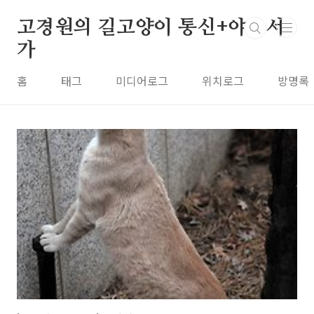
본문 바로가기
고경원의 길고양이 통신+야옹서
가
홈
태그
미디어로그
위치로그
방명록