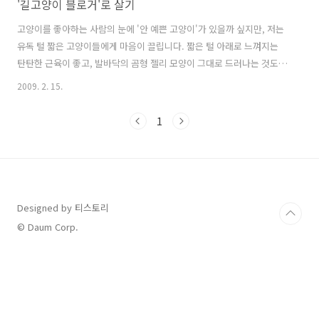
'길고양이 블로거'로 살기
고양이를 좋아하는 사람의 눈에 '안 예쁜 고양이'가 있을까 싶지만, 저는
유독 털 짧은 고양이들에게 마음이 끌립니다. 짧은 털 아래로 느껴지는
탄탄한 근육이 좋고, 발바닥의 곰형 젤리 모양이 그대로 드러나는 것도
사랑스럽고... 찹쌀떡 같은 앞발 모양도 귀엽지요. 고양이다운 새침함과
2009. 2. 15.
날렵함을 겸비한 단모종 고양이들의 매력이란^^ 물론 스밀라도 더할 나
위 없이 예쁘지만, 언젠가는 분홍코에 분홍 젤리가 선명히 드러나는 발바
1
닥을 가진 고양이가 곁에 있으면 좋겠다는 욕심을 부려봅니다. 자주 들르
는 고양이 은신처의 밀크티도 그 중 하나인데요. 한때는 밀크티를 덥석
데려와서 편안한 집을 마련해주고 싶다는 생각도 했었습니다. 하지만 이
미 어른고양이가 되어 야생의 삶에 익숙해진 밀크티에게는 오히려 그게
속박일 듯해서,..
Designed by 티스토리
© Daum Corp.