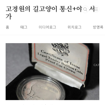
본문 바로가기
고경원의 길고양이 통신+야옹서
가
홈
태그
미디어로그
위치로그
방명록