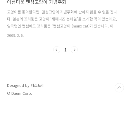
아름다운 맨섬고양이 기념주화
고양이를 좋아한다면, 맨섬고양이 기념주화에 반하지 않을 수 없을 겁니
다. 일본의 꼬리짧은 고양이 ‘재패니즈 봅테일’을 소개한 적이 있는데요,
영국령인 맨섬에도 꼬리짧은 ‘맨섬고양이’(manx cat)가 있습니다. 이 맨
섬고양이를 기려 1988년부터 제작된 고양이 기념주화에는, 매년 다른 종
2009. 2. 6.
의 고양이 그림이 정밀하게 새겨져 수집욕을 자극합니다. 맨섬고양이 주
화에는 금화, 은화, 백동화의 세 가지 버전이 있고, 이것의 변종으로 고양
1
이 문양에 색을 입한 채색주화가 있습니다. 이렇게 다양한 고양이 주화를
전부 다 모으기엔 주머니 사정이 허락하지 않겠지만, 좋아하는 타입의 고
양이가 새겨진 은화나 백동화 하나 정도는 특별한 기념품이 될 것 같아
요. 저는 여기저기 수소문한 끝에 1989년 맨섬고양이 기념은화를 구..
Designed by 티스토리
© Daum Corp.