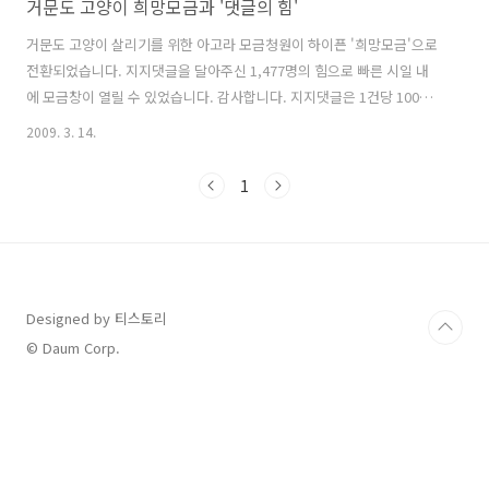
거문도 고양이 희망모금과 '댓글의 힘'
거문도 고양이 살리기를 위한 아고라 모금청원이 하이픈 '희망모금'으로
전환되었습니다. 지지댓글을 달아주신 1,477명의 힘으로 빠른 시일 내
에 모금창이 열릴 수 있었습니다. 감사합니다. 지지댓글은 1건당 100원
의 UCC기부금으로 환산되어 147,700원의 모금액으로 적립되었습니다.
2009. 3. 14.
거문도 고양이 살리기 희망모금은 3월 13일~4월 1일까지 20일간 진행됩
니다. 1. 만약 다음캐시 잔액이 있다면, 다음캐시를 기부해주시면 됩니
1
다. 2. 다음캐시가 없을 경우, 핸드폰 결제, 신용카드, 계좌이체, 전화이
체 등 다양한 방법으로 모금에 참여하실 수 있습니다. 3. 돈 들이지 않고
도 모금에 참여할 수 있는 방법! 응원댓글을 달아주시면 1건당 100원으
로 환산, 다음넷에서 'UCC기부금' 명목으로 여러분 대신 적립해..
Designed by 티스토리
© Daum Corp.