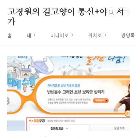
본문 바로가기
고경원의 길고양이 통신+야옹서
가
홈
태그
미디어로그
위치로그
방명록