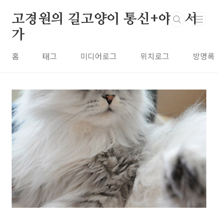
본문 바로가기
고경원의 길고양이 통신+야옹서
가
홈
태그
미디어로그
위치로그
방명록