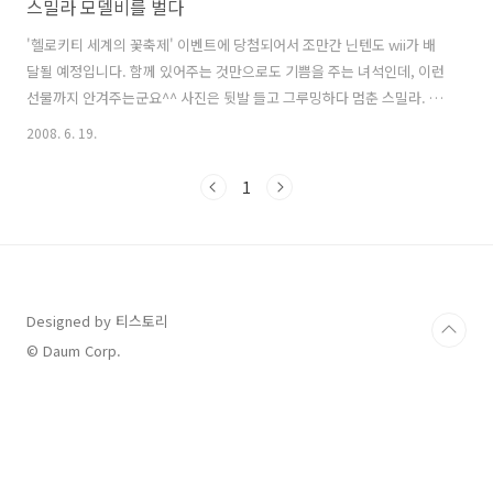
스밀라 모델비를 벌다
'헬로키티 세계의 꽃축제' 이벤트에 당첨되어서 조만간 닌텐도 wii가 배
달될 예정입니다. 함께 있어주는 것만으로도 기쁨을 주는 녀석인데, 이런
선물까지 안겨주는군요^^ 사진은 뒷발 들고 그루밍하다 멈춘 스밀라. 저
자세로 1분간 가만히 있어서 왜 그러나 싶었죠. 저것도 기술인듯...
2008. 6. 19.
1
Designed by 티스토리
© Daum Corp.