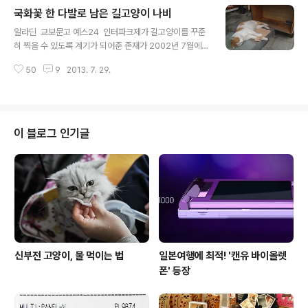
타박 걸어가는 섬 고양이들이 살고 있는 영도의 이미지입
국화꽃 한 다발로 남은 길고양이 나비
니다. 부산은 대한민국 제2의 도시로 손꼽힐 만큼 번화한
글 내용
도시이기도 하지만, 영도 흰여울길에는 여전히 제 기억 속
알라딘 교보문고 예스24 인터파크제가 길고양이를 꾸준
의 옛 동네가 남아 있기에 부산을 들를 때마다 즐겨 찾게 된
히 찍을 수 있도록 계기가 되어준 존재가 2002년 7월에
답니다. 이날은 흰여울길에 들르면 꼭 찾아가보곤 하는 파
만난 화단 고양이들이었다면,고양이와 함께 살 수 없던 중
란 골목 고양이길에서 고양이 가족을 만날 수 없어 아쉬운
50
9
2013. 7. 29.
학생 시절부터 고양이의 추억을 남겨준 곳은 별궁길 고양
마음으로 바다를 향해 난 길을 따라 하염없이 걸었습니다.
이 매점이었습니다.별궁길 고양이 매점을 거쳐간 여러 마
더위를 피해 담벼락을 ..
리 길고양이 중에서도 나비는 별궁길 앞을 지나는 많은 분
들의 모델이 되어줄 만큼 두루 사랑받은 길고양이였지요.
원래 집고양이였다가 길에서 살게 된 탓에 사람을 무서워
이 블로그 인기글
하지 않았다고 합니다. 나비의 넉살은 경험에서 온 것이겠
죠. 나에게 잘해주는 사람은 믿어도 된다는...그런데 별궁길
매점을 지키던 나비가 세상을 떠났다는 소식을 지난 토요
일에 전해듣고, 그간 나비를 돌봐주신 분이 메일로 보내주
신 사진을 받아보았습니다. 매점 아주머니께 나..
신부전 고양이, 물 먹이는 법
일본여행에 최적! '캔유 바이올렛
폰' 등장