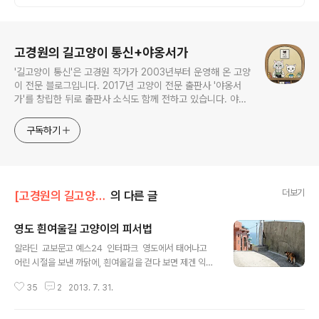
로그 정보
고경원의 길고양이 통신+야옹서가
'길고양이 통신'은 고경원 작가가 2003년부터 운영해 온 고양
이 전문 블로그입니다. 2017년 고양이 전문 출판사 '야옹서
가'를 창립한 뒤로 출판사 소식도 함께 전하고 있습니다. 야옹
서가에서는 매년 9월 9일 한국 고양이의 날 기획전을 개최하
면서, 고양이와 반려인의 행복에 도움이 될 책을 만듭니다.
구독하기
더보기
[고경원의 길고양이 통신]/[고양이 여행] 한국
의 다른 글
영도 흰여울길 고양이의 피서법
글 내용
알라딘 교보문고 예스24 인터파크 영도에서 태어나고
어린 시절을 보낸 까닭에, 흰여울길을 걷다 보면 제겐 익숙
한 고향 냄새가 느껴집니다. '고향' 이라는 단어를 발음할
35
2
2013. 7. 31.
때면 정 많은 어르신이 계신 푸근한 시골 풍경을 떠올리는
분도 있겠지만, 제게 고향은 바닷길을 바로 곁에 두고 타박