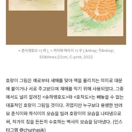
< 춘식맹호도 >( 좌 ), < 까치와 하식이 >( 우 ),&nbsp; 각&nbsp;
50&times;22cm, C-print, 2022
호랑이 그림은 예로부터 새해를 맞아 액을 물리치는 의미로 대문
에 붙이거나 서로 주고받으며 재해를 막기 위해 사용되었다
.
그중
에서도 널리 알려진
<
송하맹호도
>
와
<
호작도
>
는 빼놓을 수 없는
대표적인 호랑이 그림일 것이다
.
귀엽지만 누구보다 용맹한 반려
묘 춘식이와 하식이의 모습을 빌려 호랑이의 모습을 나타냄으로
써
,
작가의 집을 든든히 수호하는 벽사의 모습을 담아냈다
. (
인스
타그램
@chunhasik)