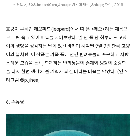
< 레오 >, 50&times;60cm,&nbsp; 광목에 채색 ,&nbsp; 자수 , 2018
호랑이 무늬인 레오파드
(leopard)
에서 따 온
<
레오
>
라는 제목으
로
그림 속 고양이 이름을 지어보았다
.
일 년 중 단 하루라도 고양
이의 생명을 생각하는 날이 있길 바라며 시작된
9
월
9
일 한국 고양
이의 날처럼
,
이 작품은 가족 품에 안긴 반려동물의 포근하고 사랑
스러운 모습을 통해
,
함께하는 반려동물의 존재와 생명의 소중함
을 다시 한번 생각해 볼 기회가 되길 바라는 마음을 담았다
. (
인스
타그램
@p.jihea)
6.
손유영