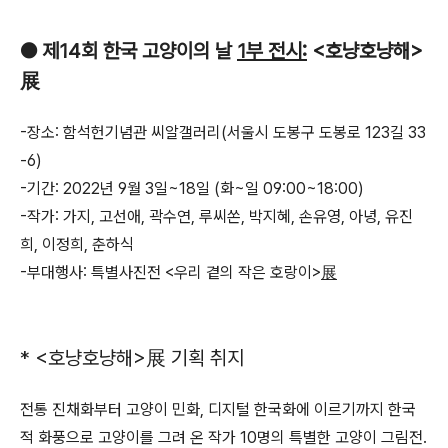
●
제
14
회 한국 고양이의 날
1
부 전시
:
<
호냥호냥해
>
展
-
장소
:
함석헌기념관 씨알갤러리
(
서울시 도봉구 도봉로
123
길
33
-6)
-
기간
: 2022
년
9
월
3
일
~18
일
(
화
~
일
09:00~18:00
)
-
작가
:
가지
,
고선애
,
곽수연
,
루씨쏜
,
박지혜
,
손유영
,
아녕
,
유진
희
,
이정희
,
춘하식
-
부대행사
:
특별사진전
<
우리 곁의 작은 호랑이
>
展
* <
호냥호냥해
>
展
기획 취지
전통 진채화부터 고양이 민화
,
디지털 한국화에 이르기까지 한국
적 화풍으로 고양이를 그려 온 작가
10
명의 특별한 고양이 그림전
.