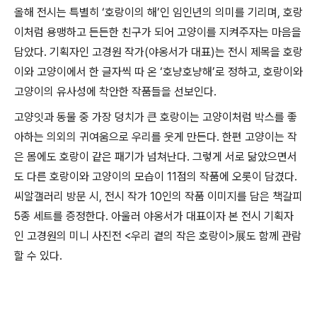
올해 전시는 특별히
‘
호랑이의 해
’
인 임인년의 의미를 기리며
,
호랑
이처럼 용맹하고 든든한 친구가 되어 고양이를 지켜주자는 마음을
담았다
. 기획자인 고경원 작가(야옹서가 대표)는
전시 제목을 호랑
이와 고양이에서 한 글자씩 따 온
‘
호냥호냥해
’
로 정하고
,
호랑이와
고양이의 유사성에 착안한 작품들을 선보인다
.
고양잇과 동물 중 가장 덩치가 큰 호랑이는 고양이처럼 박스를 좋
아하는 의외의 귀여움으로 우리를 웃게 만든다
.
한편 고양이는 작
은 몸에도 호랑이 같은 패기가 넘쳐난다
.
그렇게 서로 닮았으면서
도 다른 호랑이와 고양이의 모습이
11
점의 작품에 오롯이 담겼다
.
씨알갤러리 방문 시
,
전시 작가
10
인의 작품 이미지를 담은 책갈피
5
종 세트를 증정한다
.
아울러 야옹서가 대표이자 본 전시 기획자
인 고경원의 미니 사진전
<
우리 곁의 작은 호랑이
>
展
도 함께 관람
할 수 있다
.