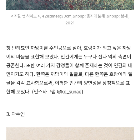
< 지킬 앤 하이드 >, 42&times;33cm,&nbsp; 옻지에 분채 ,&nbsp; 봉채 ,
2021
첫 반려묘인 까망이를 주인공으로 삼아
,
호랑이가 되고 싶은 까망
이의 마음을 표현해 보았다
.
인간에게는 누구나 선과 악의 측면이
공존한다
.
또한 여러 가지 감정들이 함께 존재하는 것이 인간의 내
면이기도 하다
.
한쪽은 까망이의 얼굴로
,
다른 한쪽은 호랑이의 얼
굴을 각각 묘사함으로써
,
이러한 인간의 양면성을 상징적으로 표
현해 보았다
. (
인스타그램
@ko_sunae)
3.
곽수연