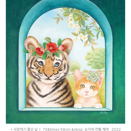
< 사랑하기 좋은 날 >, 70&times;58cm,&nbsp; 순지에 전통 채색 , 2022