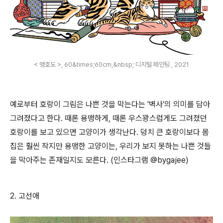
< 맹호도 >, 60&times;60cm,&nbsp; 디지털 페인팅 , 2021
예로부터 호랑이 그림은 나쁜 것을 막는다는
'
벽사
'
의 의미를 담아
그려졌다고 한다
.
때론 용맹하게
,
때론 우스꽝스럽게도 그려졌던
호랑이를 보고 있으면 고양이가 생각난다
.
덩치 큰 호랑이보다 몸
집은 훨씬 작지만 용맹한 고양이는
,
우리가 보지 못하는 나쁜 것들
을 막아주는 존재일지도 모른다
. (
인스타그램
@bygajee)
2.
고선애