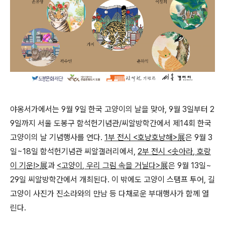
야옹서가에서는
9
월
9
일 한국 고양이의 날을 맞아
, 9
월
3
일부터
2
9
일까지 서울 도봉구 함석헌기념관
/
씨알방학간에서 제
14
회 한국
고양이의 날 기념행사를 연다
.
1
부 전시
<
호냥호냥해
>
展
은
9
월
3
일
~18
일 함석헌기념관 씨알갤러리에서
,
2
부 전시
<
솟아라
,
호랑
이 기운
!>
展
과
<
고양이
,
우리 그림 속을 거닐다
>
展
은
9
월
13
일
~
29
일 씨알방학간에서 개최된다
.
이 밖에도 고양이 스탬프 투어
,
길
고양이 사진가 진소라와의 만남 등 다채로운 부대행사가 함께 열
린다
.