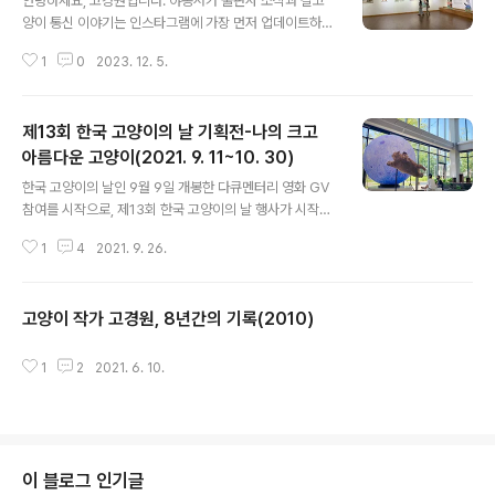
안녕하세요, 고경원입니다. 야옹서가 출판사 소식과 길고
을 담은 고양이들의 사진을 전시한다. 우리는 사람을 보면
양이 통신 이야기는 인스타그램에 가장 먼저 업데이트하고
숨거나 달아나고, 경계하는 눈빛으로 쳐다보는 길고양이의
있습니다. 계정을 아는 분도 계시지만 오랜만에 오셨거나,
모습에 익숙해져 있지만, 인간이 인지하지 못하는 시간과
1
0
2023. 12. 5.
처음 오는 분은 모르실 수 있어서 올려놓아요. https://ww
장소 어딘가에서 길고양이는 세상의 주인공이 되어 당당하
w.instagram.com/yaong_seogasns 여러 개를 동시
게 거리를..
에 관리하기 힘들어서 티스토리는 한동안 업데이트를 못했
제13회 한국 고양이의 날 기획전-나의 크고
네요. 2024년 9월 9일 한국 고양이의 날 기념일이 어느
덧 15주년을 맞이한 덕분에 행사도 예년보다 크게 치렀는
아름다운 고양이(2021. 9. 11~10. 30)
글 내용
데요. 검색하면 15주년 행사 소식이 나오지만 티스토리로
한국 고양이의 날인 9월 9일 개봉한 다큐멘터리 영화 GV
만 오시는 분들도 계셨을 텐데 올리지 못해서 죄송해요, 연
참여를 시작으로, 제13회 한국 고양이의 날 행사가 시작되
말이라 넘 바빠서 지난 행사들은 아직 블로그에 정리를 못
었습니다. 올해 전시 주제인 ‘나의 크고 아름다운 고양
하고 있는데 12월 중으로 결산해서 올릴게요~ 늘 찾아주
1
4
2021. 9. 26.
이’는, 2018년부터 매년 진행해 온 성묘입양 캠페인 전시
셔서 감사합니다.
의 연장선에 있습니다. 아울러 꼭 성묘입양으로 만난 고양
이가 아니더라도, 고양이가 점점 커질수록 느껴지는 든든
고양이 작가 고경원, 8년간의 기록(2010)
한 안정감을 상징하기도 합니다. 특히 올해 전시는 상상 속
글 내용
의 거대고양이를 그림으로 불러내어, 큰 고양이의 큰 위로
를 전하려 합니다. 코로나 시국에 지친 마음을, 거대고양이
1
2
2021. 6. 10.
의 품에서 조금이나마 위로받으시길 바랍니다. 10월 11일
까지 텀블벅에서 펀딩 중인 그림책 삽화와 거대고양이 설
치작품을 출간 전에 미리 볼 수 있어요. (12:00-20:00 오
픈, 매주 월 휴관) 텀블벅..
이 블로그 인기글