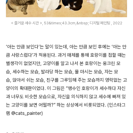
< 즐거운 세수 시간 >, 53&times;43.3cm,&nbsp; 디지털 페인팅 , 2022
‘
아는 만큼 보인다
’
는 말이 있는데
,
아는 만큼 보인 후에는
‘
아는 만
큼 사랑스럽다
’
가 적용된다
.
과거 매체를 통해 호랑이를 접할 때는
별생각이 없었지만
,
고양이를 알고 나서 본 호랑이는 웅크린 모
습
,
세수하는 모습
,
발라당 하는 모습
,
물 마시는 모습
,
자는 모
습
,
앉아서 쉬는 모습
,
친구를 그루밍해 주는 모습까지 영락없는 고
양이의 확대판이었다
.
이 그림은
“
맹수인 호랑이가 세수하다 자신
과 너무도 비슷한 모습으로
,
자신을 의식하지 않고 세수에 빠져 있
는 고양이를 보면 어떨까
?”
하는 상상에서 비롯되었다
. (
인스타그
램
@cats_painter)