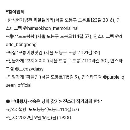
*참여업체
-
함석헌기념관 씨알갤러리
(
서울 도봉구
도봉로
123
길
33-6),
인
스타그램
@hamsokhon_memorial.hal
-책방
‘도도봉봉’(서울 도봉구 도봉로114
길
57),
인스타그램
@d
odo_bongbong
-
떡집
‘모퉁이방앗간’(
서울
도봉구 도봉로
121
길
32)
-선물가게
‘코지데이지’(서울 도봉구 도봉로110
바길
30),
인스타
그램
@__cozydaisy
-인형가게
‘퍼플퀸’(서울 도봉로115
길
9),
인스타그램
@purple_q
ueen_official
●
부대행사
-<
숨은 냥이 찾기
>
진소라 작가와의 만남
-장소
:
책방
‘
도도봉봉
’(
도봉로
114
길
57)
-일시
: 2022
년
9
월
16
일
(
금
) 19:00