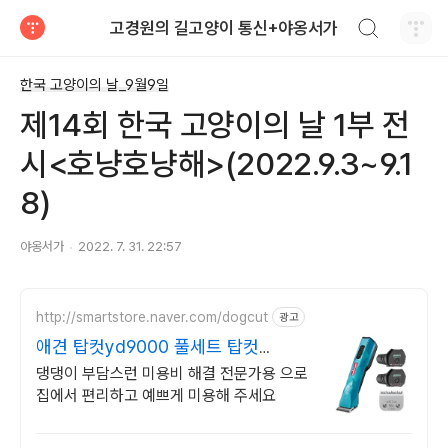
검색하기
고경원의 길고양이 통신+야옹서가
티스토리
한국 고양이의 날_9월9일
제14회 한국 고양이의 날 1부 전
시<호냥호냥해>(2022.9.3~9.1
8)
야옹서가
2022. 7. 31. 22:57
http://smartstore.naver.com/dogcut
광고
애견 탑컷yd9000 풀세트 탑컷
yd9000 하이니거오팔
댕댕이 부담스런 미용비 해결 전문가용 으로
집에서 편리하고 예쁘게 미용해 주세요