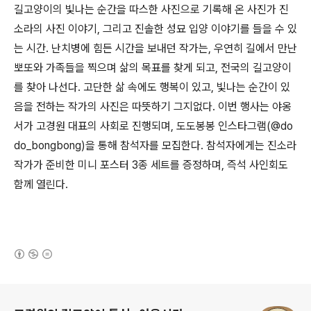
길고양이의 빛나는 순간을 따스한 사진으로 기록해 온 사진가 진
소라의 사진 이야기
,
그리고 진솔한 성묘 입양 이야기를 들을 수 있
는 시간
.
난치병에 힘든 시간을 보내던 작가는
,
우연히 길에서 만난
뽀또와 가족들을 찍으며 삶의 목표를 찾게 되고
,
전국의 길고양이
를 찾아 나선다
.
고단한 삶 속에도 행복이 있고
,
빛나는 순간이 있
음을 전하는 작가의 사진은 따뜻하기 그지없다
.
이번 행사는 야옹
서가 고경원 대표의 사회로 진행되며
,
도도봉봉 인스타그램
(@do
do_bongbong)
을 통해 참석자를 모집한다
. 참석자에게는
진소라
작가가 준비한 미니 포스터 3종 세트를 증정하며
,
즉석 사인회도
함께 열린다
.
(새창열림)
로그 정보