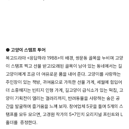
●
고양이 스탬프 투어
복고드라마
<
응답하라
1988>
의 배경
,
쌍문동 골목을 누비며 고양
이 스탬프 찍고 선물 받고
!
오래된 골목이 남아 있는 동네에서는 길
고양이에게 조금 더 여유로운 품을 내어 준다
.
고양이를 사랑하는
주인장이 있는 책방
,
귀여움으로 가득한 선물 가게
,
세월에 힘입어
더 소중해지는 빈티지 인형 가게
,
길고양이 급식소가 있는 떡집
,
고
양이 기획전이 열리는 갤러리까지
,
반려동물을 사랑하는 숨은 공
간을 발굴하며 즐거움을 느껴 보자
. 참여업체
5
곳을 돌며
5
개의 스
탬프를 모두 모으면
,
고경원 작가의
5*7
인치 오리지널 프린트와 L
홀더를 증정한다
.