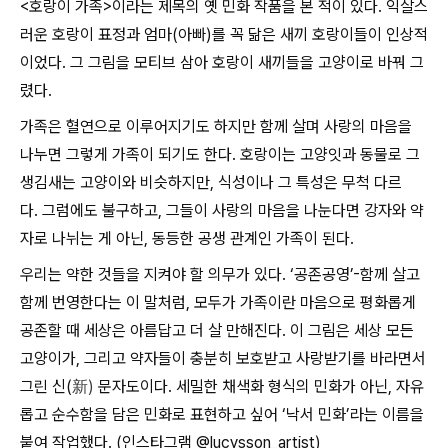
<
호랑이 가족
>
이라는 제목의 옛 민화 작품을 본 적이 있다
.
익살스
러운 호랑이 표정과 엄마
(
아빠
)
를 꼭 닮은 새끼 호랑이들이 인상적
이었다
.
그 그림을 모티브 삼아 호랑이 새끼들을 고양이로 바꿔 그
렸다
.
가족은 혈연으로 이루어지기도 하지만 함께 살며 사랑의 마음을
나누면 그렇게 가족이 되기도 한다
.
호랑이는 고양잇과 동물로 그
생김새는 고양이와 비슷하지만
,
식성이나 그 특성은 무척 다르
다
.
그럼에도 불구하고
,
그들이 사랑의 마음을 나눈다면 강자와 약
자로 나뉘는 게 아닌
,
동등한 공생 관계인 가족이 된다
.
우리는 약한 것들을 지켜야 할 의무가 있다
. ‘
공존공영
’-
함께 살고
함께 번영한다는 이 말처럼
,
모두가 가족이란 마음으로 평화롭게
공존할 때 세상은 아름답고 더 살 만해진다
.
이 그림은 세상 모든
고양이가
,
그리고 약자들이 충분히 보호받고 사랑받기를 바라면서
그린 신
(
新
)
문자도이다
.
세밀한 채색화 형식의 민화가 아닌
,
자유
롭고 순수함을 담은 민화로 표현하고 싶어
‘
낙서 민화
’
라는 이름을
붙여 작업했다
. (
인스타그램
@lucysson_artist)