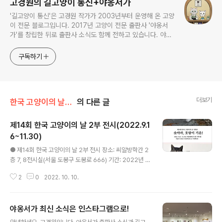
고경원의 길고양이 통신+야옹서가
'길고양이 통신'은 고경원 작가가 2003년부터 운영해 온 고양
이 전문 블로그입니다. 2017년 고양이 전문 출판사 '야옹서
가'를 창립한 뒤로 출판사 소식도 함께 전하고 있습니다. 야옹
서가에서는 매년 9월 9일 한국 고양이의 날 기획전을 개최하
면서, 고양이와 반려인의 행복에 도움이 될 책을 만듭니다.
구독하기
더보기
한국 고양이의 날_9월9일
의 다른 글
제14회 한국 고양이의 날 2부 전시(2022.9.1
6~11.30)
글 내용
● 제14회 한국 고양이의 날 2부 전시 장소: 씨알방학간 2
층 7, 8전시실(서울 도봉구 도봉로 666) 기간: 2022년 9
월 16일~11월 30일(월~금 10:00~18:00) 1. 고경원 고
2
0
2022. 10. 10.
양이 사진전 展 구 소방학교 건물을 리모델링한 문화공간
‘씨알방학간’에서 열리는 展은 2022년부터 길고양이의
삶을 사진과 글로 기록해 온 고경원 작가의 20주년을 기념
야옹서가 최신 소식은 인스타그램으로!
하는 길고양이 사진전이다. 이번 전시에는 작가가 지난 20
글 내용
년간 만나 온 고양이 중에서도, 유독 호랑이 같은 당찬 기운