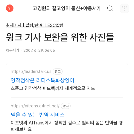
검색하기
고경원의 길고양이 통신+야옹서가
티스토리
취재기사 | 칼럼/한겨레 ESC칼럼
윙크 기사 보완을 위한 사진들
야옹서가
2007. 6. 29. 06:06
https://leaderstalk.us
광고
영작첨삭은 리더스톡화상영어
초중고 영작첨삭 피드백까지 체계적으로 지도
https://aitrans.e4net.net/
광고
믿을 수 있는 번역 서비스
이포넷의 AITrans에서 정확한 검수로 퀄리티 높은 번역을 경
험해보세요