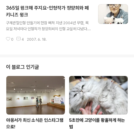
할머니, 그러니까 어머니에겐 시어머니인 그분이, 고양이
365일 윙크해 주지요-인형작가 정양희와 페
때문에 돌아가셨다고 믿기 때문이다. 하루는 할머니가 집
안에 들어온 새끼 고양이를 내쫓았는데, 앙심을 품은 어미
키니즈 윙크
글 내용
고양이가 어느 날 깜짝 놀라게 하는 바람에 할머니가 쓰러
구체관절인형 만들기에 한참 빠져 지낸 2004년 무렵, 목
졌고, 오래 앓다 돌아가셨다는 것이다. 몇 차례 설득도 해봤
요일 저녁마다 인형작가 정양희씨의 인형 교실에 다녔다. 1
지만 어머니는 완고했다. 그래서 작년 7월 스밀라가 우리
층에서 열심히 인형을 만드는 동안, 2층에서는 누군가 문
집으로 숨어들었을 때 제일 걱정됐던 사람도 어머니였다.
0
4
2007. 6. 18.
두드리는 ‘탕탕탕’ 소리가 쉴 새 없이 들렸다. 소리가 어찌
언젠가 독립하면 고양이와..
나 크던지, 처음에는 저 문 너머에 사람이 갇혀 있나 싶었
다. 온몸으로 문에 부딪치는 것 같은 그 소리. 하지만 정작
문을 열었을 때 뛰쳐나온 건 조그맣고 하얀 개였다. 다들 인
형 만들기에 바빠 놀아 주지 않으니, 심통이 난 녀석이 앞발
이 블로그 인기글
로 문을 계속해서 두들겼던 것이다. 여자 같은 예쁘장한 이
름을 가졌지만, 실은 꽤나 까칠한 성격의 페키니즈 수컷 윙
크는 올해로 만 네 살이다. 나이를 먹었으면 진중해질 법도
하건만, 부산스럽기는 처음 봤을 때나 지금이나 마찬가지
다. 태어난 지 얼..
야옹서가 최신 소식은 인스타그램
5초만에 고양이를 황홀하게 하는
으로!
법