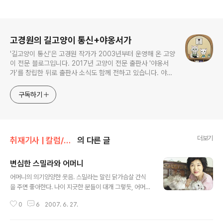
로그 정보
고경원의 길고양이 통신+야옹서가
'길고양이 통신'은 고경원 작가가 2003년부터 운영해 온 고양
이 전문 블로그입니다. 2017년 고양이 전문 출판사 '야옹서
가'를 창립한 뒤로 출판사 소식도 함께 전하고 있습니다. 야옹
서가에서는 매년 9월 9일 한국 고양이의 날 기획전을 개최하
면서, 고양이와 반려인의 행복에 도움이 될 책을 만듭니다.
구독하기
더보기
취재기사 | 칼럼/한겨레 ESC칼럼
의 다른 글
변심한 스밀라와 어머니
글 내용
어머니의 의기양양한 웃음. 스밀라는 말린 닭가슴살 간식
을 주면 좋아한다. 나이 지긋한 분들이 대개 그렇듯, 어머니
도 “고양이는 원수를 갚는 영물이니, 절대 집에 들이면 안
0
6
2007. 6. 27.
된다”고 하셨다. 그 말을 들었을 땐 ‘무슨 전설의 고향도 아
니고 …’ 싶었지만, 어머니에겐 확고한 근거가 있었다. 우리