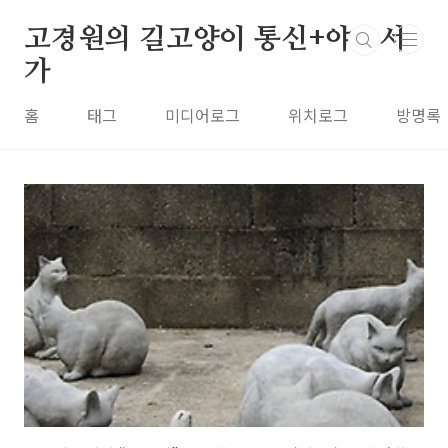
본문 바로가기
고경원의 길고양이 통신+야옹서
가
홈
태그
미디어로그
위치로그
방명록