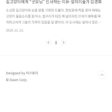
길고양이에게 “굿모닝” 인사하는 이유-설치미술가 김경화
소심한 길고양이와 눈을 맞출 기회란 드물다. 한밤중에 짝을 찾아 헤매는
고양이 울음소리를 듣거나, 옆구리가 터진 채 널브러진 쓰레기 봉투를 목
격하고서야 그들이 가까이 있음을 알 뿐이다. 이 도시에는 얼마나 많은
길고양이가 살고 있을까? 인간을 피해 숨던 길고양이들이 일제히 거리로
2010. 11. 15.
나선다면 어떤 모습일까? 내가 상상으로만 그려보았던 순간을, 김경화는
대규모 설치작업으로 구현해낸다. 전시장 바닥에 머무는 것만으론 성이
1
차지 않는지 계단, 담벼락, 심지어 뒤뜰까지 차지한 길고양이와 비둘기의
기세는 압도적이다. 혹시 발로 건드릴까 싶어 조심조심 아래를 살피며 걷
다 보면, 조각 사이로 지뢰처럼 촘촘히 심어둔 작가의 의중이 밟힌다. 무
심코 지나치던 거리의 동물들과 가까이 마주할 때, 내가 발 딛고 선 땅에
인간만 ..
Designed by 티스토리
© Daum Corp.