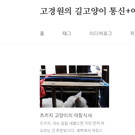
본문 바로가기
고경원의 길고양이 통신+
홈
태그
미디어로그
위
츠키지 고양이의 아침식사
츠키지, 라는 말을 내뱉으면 가장 먼저 떠
오르는 건 푸른빛이다. 새벽에서 아침으