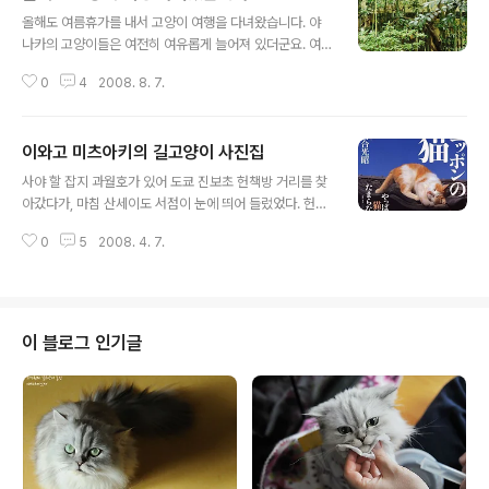
글 내용
올해도 여름휴가를 내서 고양이 여행을 다녀왔습니다. 야
나카의 고양이들은 여전히 여유롭게 늘어져 있더군요. 여
행 도중에 렌즈 하나 깨먹고(새로 산 지 두 달밖에 안된 건
0
4
2008. 8. 7.
데, 흑), 돌아오는 길에 비행기가 연착되어 공항버스가 끊기
는 등 자잘한 사건은 있었지만 하여튼 큰 사고없이 일정을
마치고 돌아왔습니다. 지쳐서 현관문을 열고 들어서니 스
이와고 미츠아키의 길고양이 사진집
밀라가 저를 보고 막 달려나오는 바람에 감동했답니다. 돌
글 내용
아오니 일이 잔뜩 밀려 있네요; 여행 중에 찍은 사진은 정리
사야 할 잡지 과월호가 있어 도쿄 진보초 헌책방 거리를 찾
해서 포토앨범으로 만들어볼 예정입니다. 작년에 찍은 사
아갔다가, 마침 산세이도 서점이 눈에 띄어 들렀었다. 헌책
진도 몇 장만 인화하고 대부분 하드에 잠자고 있어서요. 참
방은 아니고 새책방이지만, 지금은 망해버린 종로서점 같
이번에는 글도 많이 넣어볼 거라서 들어갈 컨텐츠를 정리
0
5
2008. 4. 7.
은 고색창연한 인상이다. 건물 벽에 'SINCE 1881'이라고
하는데 좀 시간이 걸리겠습니다. 그래도 앨범으로 묶어놓
적힌 동그란 로고가 붙어 있어, 나름의 연륜과 자부심을 느
고 나면 기념이 되겠죠?
낄 수 있다. 여기서 이와고 미츠아키(岩合光昭)의 길고양
이 사진집들을 보고 지름신 강림이 두려워서 딱 한 권만 사
기로 결심했는데, 그냥 그때 확 다 사 버리는 게 나았을 텐
이 블로그 인기글
데 지금 생각해보니 아쉽다. 그날 심사숙고 끝에 골랐던 책
은 이것. 일본 뿐 아니라 세계의 길고양이들을 담았는데, 멋
지고 익살스러운 사진들이 많다. 무엇보다도 표지가 사랑
스럽다. 콧방울 풍선을 매단 고양이라니! 판권을 보니 200
5년 5월 출간된 책인..