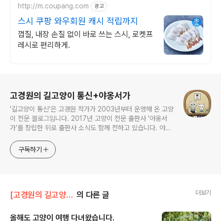
http://m.coupang.com
광고
스시 쿠팡 와우회원 캐시 적립까지
껍질, 내장 손질 없이 바로 쓰는 스시, 로켓프
레시로 편리하게.
로그 정보
고경원의 길고양이 통신+야옹서가
'길고양이 통신'은 고경원 작가가 2003년부터 운영해 온 고양
이 전문 블로그입니다. 2017년 고양이 전문 출판사 '야옹서
가'를 창립한 뒤로 출판사 소식도 함께 전하고 있습니다. 야옹
서가에서는 매년 9월 9일 한국 고양이의 날 기획전을 개최하
면서, 고양이와 반려인의 행복에 도움이 될 책을 만듭니다.
구독하기
더보기
[고경원의 길고양이 통신]/[고양이 여행] 일본
의 다른 글
올해도 고양이 여행 다녀왔습니다.