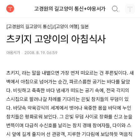
검색하기
고경원의 길고양이 통신+야옹서가
티스토리
[고경원의 길고양이 통신]/[고양이 여행] 일본
츠키지 고양이의 아침식사
야옹서가
2008. 8. 19. 06:59
츠키지, 라는 말을 내뱉으면 가장 먼저 떠오르는 건 푸른빛이다. 새
벽에서 아침으로 넘어가는 순간, 파르스름한 공기는 바다를 닮았
다. 비릿하고 축축한 바다 냄새가 떠도는 공기 속에, 전국 각지의
스시집으로 팔려나갈 차례를 기다리는 은빛 참치들의 무덤이 있
다. 바닷속 약육강식의 세계에서 벗어나 육중한 몸을 바닥에 누인
참치들은 평화로워 보인다. 그 은빛 무덤 사이로 장화를 신고 눈을
번뜩이며 다급히 수신호를 날리는 참치 경매 참여자들, 다이와 스
시 앞에 길게 줄지어 선 관광객, 지루한 기다림에 보답하듯 먹음직