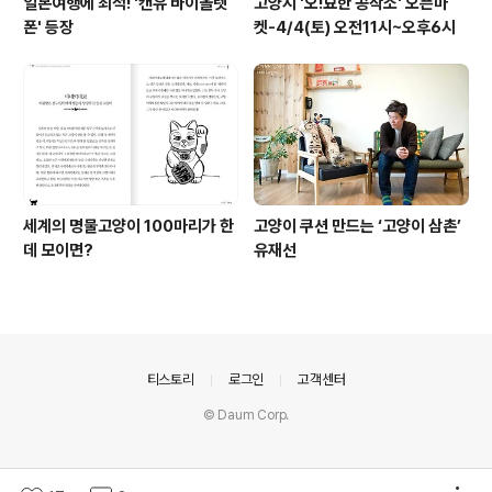
일본여행에 최적! '캔유 바이올렛
고양시 '오!묘한 공작소' 오픈마
폰' 등장
켓-4/4(토) 오전11시~오후6시
세계의 명물고양이 100마리가 한
고양이 쿠션 만드는 ‘고양이 삼촌’
데 모이면?
유재선
의안내
티스토리
로그인
고객센터
© Daum Corp.