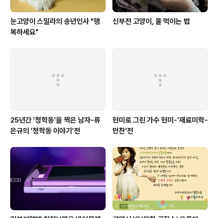
눈고양이 스밀라의 송년인사 "행
신부전 고양이, 물 먹이는 법
복하세요"
25년간 '청학동'을 찍은 남자-류
현미로 그린 가수 현미-'재료미학-
은규의 '청학동 이야기'전
만찬'전