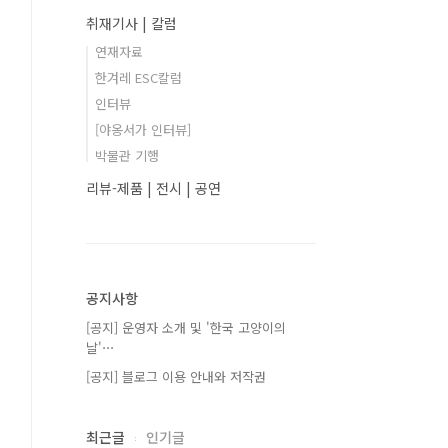
취재기사 | 칼럼
연재자료
한겨레 ESC칼럼
인터뷰
[야옹서가 인터뷰]
박물관 기행
리뷰-제품 | 전시 | 공연
공지사항
[공지] 운영자 소개 및 '한국 고양이의
날'⋯
[공지] 블로그 이용 안내와 저작권
최근글
인기글