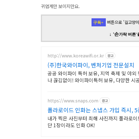
귀엽게만 보이지만요.
버튼으로 '길고양이
구독+
↓ '손
가락
버튼'
http://www.koreawifi.or.kr
광고
(주)한국와이파이, 벤처기업 전문설치
공공 와이파이 특허 보유, 지역 축제 및 야외
나 끊김없이! 와이파이특허 보유, 다양한 시
https://www.snaps.com
광고
폴라로이드 인화는 스냅스 가입 즉시, 5
내가 찍은 사진부터 최해 사진까지 폴라로이드로
단 1장이라도 인화 OK!