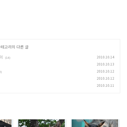
 카테고리의 다른 글
이
2010.10.14
(14)
2010.10.13
2010.10.12
0)
2010.10.12
2010.10.11