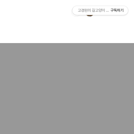
고경원의 길고양이 통신+야옹서가
구독하기