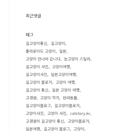
최근댓글
태그
길고양이통신
길고양이
폴라로이드 고양이
일본
고양이 만나러 갑니다
눈고양이 스밀라
길고양이 사진
고양이여행
길고양이사진
일본고양이여행
길고양이 블로거
고양이 여행
길고양이 통신
일본 고양이 여행
고경원
고양이 작가
반려동물
길고양이블로그
길고양이블로거
고양이사진
고양이 사진
catstory.kr
고경원의 길고양이 통신
고양이블로거
일본여행
길고양이 블로그
고양이