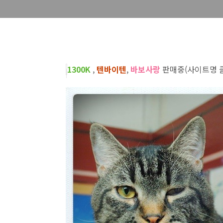
1300K
,
텐바이텐
,
바보사랑
판매중(사이트명 