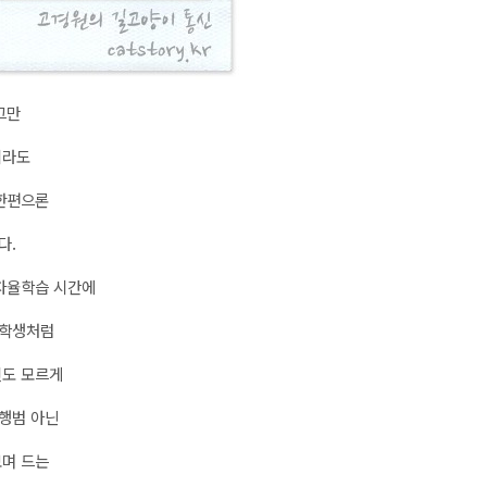
그만
이라도
 한편으론
다.
간자율학습 시간에
 학생처럼
신도 모르게
행범 아닌
보며 드는