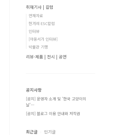
취재기사 | 칼럼
연재자료
한겨레 ESC칼럼
인터뷰
[야옹서가 인터뷰]
박물관 기행
리뷰-제품 | 전시 | 공연
공지사항
[공지] 운영자 소개 및 '한국 고양이의
날'⋯
[공지] 블로그 이용 안내와 저작권
최근글
인기글