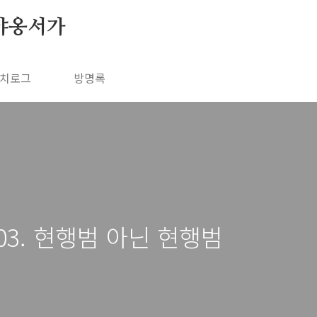
야옹서가
치로그
방명록
03. 현행범 아닌 현행범