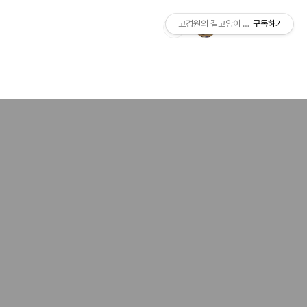
고경원의 길고양이 통신+야옹서가
구독하기