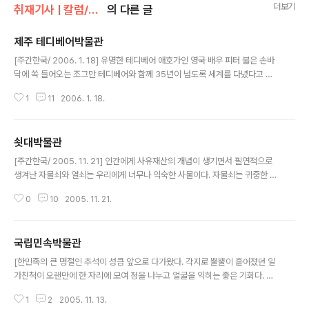
더보기
취재기사 | 칼럼/박물관 기행
의 다른 글
제주 테디베어박물관
글 내용
[주간한국/ 2006. 1. 18] 유명한 테디베어 애호가인 영국 배우 피터 불은 손바
닥에 쏙 들어오는 조그만 테디베어와 함께 35년이 넘도록 세계를 다녔다고 한
다. 그 주인공이 키 9㎝의 미니어처 테디베어 ‘씨어도어’다. 빨간 방석이 달린
1
11
2006. 1. 18.
전용 의자, 여행 가방을 지닌 씨어도어는 피터 불에게 유일한 외로움을 덜어주
는 친구였다. 한 신문 보도에 따르면 세태가 각박해지고 경쟁 사회가 치열해질
수록 ‘위로 산업’이 발달한다고 한다. 이 위로 산업에서 호황을 누리는 것으로 폭
쇳대박물관
신폭신한 털이 달린 테디베어를 빼놓을 수 없다. 포근한 털을 지닌 곰돌이 인형
글 내용
테디베어는 어린이나 여성뿐 아니라 성인 남성에게도 위로의 대상이 될 만큼 친
[주간한국/ 2005. 11. 21] 인간에게 사유재산의 개념이 생기면서 필연적으로
근감을 지닌 존재다. 어린 시절의 추억으로 되돌려주는 좋은 매개체가 되기 때
생겨난 자물쇠와 열쇠는 우리에게 너무나 익숙한 사물이다. 자물쇠는 귀중한 물
문이다. 이..
건을 안전하게 보관하고 기밀문서의 보안을 유지하는 실용적 목적뿐 아니라, 탐
0
10
2005. 11. 21.
심과 물욕을 경계하고 복을 비는 문양을 새기는 등 다양한 용도로 쓰였다. 이와
같은 생활 유물은 실생활에 요긴하게 쓰일수록 하찮게 취급되어온 것이 현실이
지만, 자물쇠와 열쇠에 담긴 내적 가치에 주목하고 이를 보듬어온 곳이 있다. 바
국립민속박물관
로 쇳대박물관(www.lockmuseum.org)이다. 열쇠박물관, 자물쇠박물관도
글 내용
아닌 쇳대박물관이란 이름은 열쇠를 일컫는 경상도 지방 사투리 ‘쇳대’에서 유
[한민족의 큰 명절인 추석이 성큼 앞으로 다가왔다. 각지로 뿔뿔이 흩어졌던 일
래한 것이다. 어떤 한 분야를 특화해 모으는 수집가들이 흔히 그렇듯이, 설립자
가친척이 오랜만에 한 자리에 모여 정을 나누고 얼굴을 익히는 좋은 기회다. 그
인 최홍규(4..
러나 요즘 아이들은 명절 때 용돈 받아 무엇을 살까 궁리하느라 바쁠 뿐, 정작 추
1
2
2005. 11. 13.
석의 의미에 대해서는 깊이 생각할 겨를도 없이 지나가는 경우가 많다. 더욱이