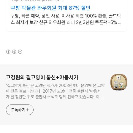
쿠팡 박물관 와우회원 최대 87% 할인
쿠팡, 빠른 예약, 당일 사용, 미사용 티켓 100% 환불, 골드박
스 최저가 보장 신규 와우회원 최대 2만3천원 쿠폰팩+5% 추
가적립 혜택! 여행도 이제 쿠팡에서!
(새창열림)
로그 정보
고경원의 길고양이 통신+야옹서가
'길고양이 통신'은 고경원 작가가 2003년부터 운영해 온 고양
이 전문 블로그입니다. 2017년 고양이 전문 출판사 '야옹서
가'를 창립한 뒤로 출판사 소식도 함께 전하고 있습니다. 야옹
서가에서는 매년 9월 9일 한국 고양이의 날 기획전을 개최하
면서, 고양이와 반려인의 행복에 도움이 될 책을 만듭니다.
구독하기