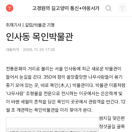
검색하기
고경원의 길고양이 통신+야옹서가
티스토리
취재기사 | 칼럼/박물관 기행
인사동 목인박물관
야옹서가
2005. 11. 29. 17:35
전통문화의 거리로 불리는 서울 인사동에 최근 새로운 박물관이
들어서 눈길을 끈다. 350여 점의 올망졸망한 나무사람들이 옹기
종기 모여 있는 곳, 바로 목인(木人) 박물관이다. 박물관 이름처럼
‘나무사람’ 조형물을 전문으로 전시하는 이곳에서는 은은하게 빛
이 바랜 세월의 흔적을 담은 목인이 곳곳에서 관람객을 반긴다. 12
월 초 개관하는 목인박물관을 미리 찾아가 본다.
쌈지길 맞은편
청삿골길 골목