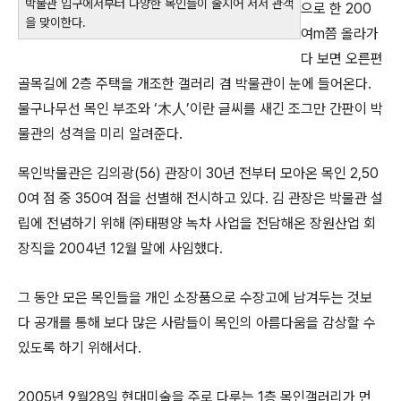
박물관 입구에서부터 다양한 목인들이 줄지어 서서 관객
으로 한 200
을 맞이한다.
여m쯤 올라가
다 보면 오른편
골목길에 2층 주택을 개조한 갤러리 겸 박물관이 눈에 들어온다.
물구나무선 목인 부조와 ‘木人’이란 글씨를 새긴 조그만 간판이 박
물관의 성격을 미리 알려준다.
목인박물관은 김의광(56) 관장이 30년 전부터 모아온 목인 2,50
0여 점 중 350여 점을 선별해 전시하고 있다. 김 관장은 박물관 설
립에 전념하기 위해 ㈜태평양 녹차 사업을 전담해온 장원산업 회
장직을 2004년 12월 말에 사임했다.
그 동안 모은 목인들을 개인 소장품으로 수장고에 남겨두는 것보
다 공개를 통해 보다 많은 사람들이 목인의 아름다움을 감상할 수
있도록 하기 위해서다.
2005년 9월28일 현대미술을 주로 다루는 1층 목인갤러리가 먼