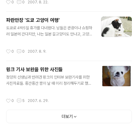
0
0
2007. 8. 22.
황당함이랄까. 규모 면..
그리는 화가 성유진씨에게도, 고양이 샴비는 우울증 치료
제 같은 존재다. 성씨에게 우울증이 찾아온 건 대학을 다닐
무렵이었다. 겉으론 밝고 명랑해 보였지만, 감정을 억누르
파란만장 '도쿄 고양이 여행'
는 성격이 그의 마음을 좀먹었다. 절친했던 친구가 절교 선
글 내용
언을 하면서 감정이 폭주했다. 폭식과 구토를 반복했고, 일
도쿄로 4박5일 휴가를 다녀왔다. 남들은 관광이나 쇼핑하
주일 만에 10㎏이 늘었다. 그러다 고양이를 키우면 우울함
러 일본에 간다지만, 나는 일본 길고양이도 만나고, 고양이
도 덜해진다는 말을 듣고, 2006년 봄 발리니즈 종의 수고
와 관련된 유적지나 테마파크도 보고 싶었다. 이번 휴가의
양이 ‘샴비’를 입양했다. “제 상상 속의 고양이는 얌전하고
목표는 ‘도쿄 고양이 여행’이었던 셈이다. 항공권과 숙소를
작성시간
0
0
2007. 8. 9.
새침한 모습이었는데, 샴비는 절..
예약하고, 여행 자료를 검색할 때까지만 해도 설렜지만, 출
발이 가까워질수록 슬슬 불안해졌다. 원고 마감에 치여 여
행 준비도 거의 못했으니 …. 비행기를 탄 뒤에도 뭔가 중요
윙크 기사 보완을 위한 사진들
한 걸 두고 온 것만 같았다. 일본 도착 첫날은 별 일이 없었
글 내용
다. 한데 이튿날 요코하마 프리킷푸(교통패스)를 사려고 보
정양희 선생님과 반려견 윙크의 인터뷰 보완기사를 위한
니 1천엔짜리는 있는데, 고액권이 한 장도 없었다. 게다가
사진자료들. 중간중간 짬이 날 때 미리 정리해두기로 했다.
가져간 카드마저 모조리 먹통이었다. 그걸 안 게 금요일 아
원고지 6매, 사진 1장만으로는 전할 수 없는 이야기들이 있
침 7시였으니, 어영부영 오후가 되면 공관도 은행도 문을
다. 선생님의 따뜻한 마음, 까칠하게 생겼으면서도 한편으
작성시간
0
5
2007. 6. 29.
닫아 여행도 제대로 ..
론 귀여운 윙크의 모습, 그리고 윙크를 닮은 봉제인형과 비
스크 인형들...이런 것을 한 장의 사진에 압축해서 보여주기
란 쉬운 일이 아니다. 그래서 여러 장의 사진이 들어가는 에
더보기
세이를 더 좋아하게 되는지도 모르겠다.