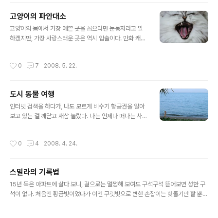
를 담은 마이크로칩 이식은 필수다. 또한 광견병 발생 국가인 한국에서 광견병 없는
고양이의 파안대소
일본에 반려견을 데려가려면, 한 달 간격으로 두 차례에 걸쳐 광견병 백신을 접종하
글 내용
고 검역기관에 혈액을 보내 항체 형성 여부를 검사해야 한다..
고양이의 몸에서 가장 예쁜 곳을 꼽으라면 눈동자라고 말
하겠지만, 가장 사랑스러운 곳은 역시 입술이다. 만화 캐릭
터처럼 선명한 ㅅ자 입술을 보노라면, 귀여워서 꺅꺅 소리
를 지르고 만다. 살짝 입 꼬리를 올린 채 잠든 고양이 입술
작성시간
0
7
2008. 5. 22.
은 웃는 표정과 어쩜 그리 닮았는지! 틈틈이 찍은 고양이 사
진을 갈무리하다가, 나도 모르게 배실배실 웃는다. 변화무
쌍한 고양이의 표정이 사랑스럽기 짝이 없어서다. 어찌 보
도시 동물 여행
면 단호해 보이고, 어떨 때는 심통 난 것 같고, 때로는 새침
글 내용
해 보이기까지 하는 그 표정들. 고양이가 뭔가 집중해서 바
인터넷 검색을 하다가, 나도 모르게 비수기 항공권을 알아
라볼 때, 망설이듯 살짝 벌린 입술은 금세라도 내게 말을 건
보고 있는 걸 깨닫고 새삼 놀랐다. 나는 언제나 떠나는 사람
넬 것만 같다. 입을 있는대로 힘껏 벌려 고양이 하품을 할
보다 머무르는 사람 쪽에 가까웠으니까. 사람들이 여행에
때면, 실은 웃는 게 아니란 걸 알면서도 꼭 파안대소를 하는
서 기대하는 맛집 탐방이나 쇼핑도 관심이 없었고, 관광명
작성시간
0
4
2008. 4. 24.
것처럼 보여서 그만 ..
소 앞에서 V자를 그리며 ‘나 여기 다녀왔소’ 하고 증명사진
찍는 건 더더욱 질색이었다. 게다가 모처럼 마음먹고 여행
을 준비하려 해도, 낯선 곳에서 헤매지 않으려면 신경 써서
스밀라의 기록법
준비해야 할 것들이 왜 이리 많은지. 가이드북을 사고, 약도
글 내용
를 인쇄하고, 인터넷 자료를 갈무리하고, 경험담을 읽다 지
15년 묵은 아파트에 살다 보니, 겉으로는 멀쩡해 보여도 구석구석 뜯어보면 성한 구
쳐서 여행이고 뭐고 집어치우고 쉬고 싶어질 때가 많았다.
석이 없다. 처음엔 황금빛이었다가 이젠 구릿빛으로 변한 손잡이는 헛돌기만 할 뿐
그래서 휴가가 주어져도 ‘세상에는 여행보다 휴식이 필요
제대로 열리지 않고, 부엌 싱크대 서랍 레일이 망가져 툭 기울거나, 거실 천장의 형광
한 사람도 있는 법이지’ 하고 되뇌면서 집에서 고양이와 함
등 커버가 느닷없이 추락하는 바람에 가슴이 철렁했던 적도 있다. 하지만 고양이에겐
작성시간