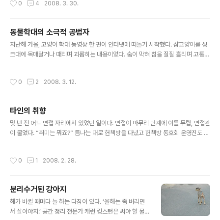
0
4
2008. 3. 30.
께 뒹굴뒹굴 놀곤 했다. 한데..
이렇게 낡은 집도 그저 새로워 견딜 수 없는 모양이다. 하루의 절반 이상을 잠으로 보
내는 녀석이지만, 깨어 있을 때면 집 구석구석을 탐색하며 소일하느라 여념이 없다.
책꽂이 위로 폴짝 뛰어올라 꼭대기에 쌓인 먼지를 털고, 방문을 열겠다고 앞발로 문
동물학대의 소극적 공범자
짝을 긁어 생채기를 남기면서. 가끔 스밀라가 문 앞에서 벅벅 긁는 소리를 내면서 밖
글 내용
으로 나갈 때면, 열어주지도 않았는데 혼자 문을 열고 ..
지난해 가을, 고양이 학대 동영상 한 편이 인터넷에 떠돌기 시작했다. 샴고양이를 싱
크대에 목매달거나 때리며 괴롭히는 내용이었다. 숨이 막혀 침을 질질 흘리며 고통스
러워하는 고양이를 본 사람들은 분노했고, “저 인간을 응징해야 한다”는 댓글이 쏟아
졌다. 한국 네티즌의 수사력은 놀라웠다. 이들의 집요한 추적과 제보에 힘입어 올해
작성시간
0
2
2008. 3. 12.
3월 초 범인을 검거했으니 말이다. 한데 막상 잡고 보니 18살 청소년이어서, 결국 기
소유예 처리되었다 한다. 사건의 전말을 보면서 만감이 교차했다. 범인 검거는 통쾌
했지만, 미성년자라서 죗값을 치르지 않아도 된다는 건 이해하기 어려웠다. 동물 학
타인의 취향
대는 ‘재미’가 아니라 ‘죄’라는 것을 일깨우려면, 하다못해 동물단체 봉사 판결이라도
글 내용
내렸어야 하지 않을까? 범인은 “죄가 되는 줄 모르고..
몇 년 전 어느 면접 자리에서 있었던 일이다. 면접이 마무리 단계에 이를 무렵, 면접관
이 물었다. “취미는 뭐죠?” 틈나는 대로 헌책방을 다녔고 헌책방 동호회 운영진도 맡
았던지라, 별 고민 없이 “헌책방 다니기입니다”하고 답했더니, 면접관이 떨떠름한 얼
굴로 되물었다. “다른 취미는요?” “가끔 구체관절 인형도 만들고, 길고양이 사진도
작성시간
0
1
2008. 2. 28.
찍는 것도 좋아하고요.” 면접관의 표정은 헌책방 이야기를 꺼냈을 때보다 한층 더 굳
어졌다. “주로 ‘혼자’ 하는 일이네요.” 그의 말은 짧고 단호했다. 면접관은 더이상 아
무 질문도 하지 않았다. 물론 그 회사에서도 다시 연락은 없었다. 면접 자리에서 일어
분리수거된 강아지
나면서 ‘좀더 정치적인 대답을 해야 했을까?’ 싶어 잠시 후회했다. 하지만 ‘관심도 없
글 내용
는 걸 좋아한다고 말할 수는 없잖아...
해가 바뀔 때마다 늘 하는 다짐이 있다. ‘올해는 좀 버리면
서 살아야지.’ 공간 정리 전문가 캐런 킹스턴은 써야 할 물