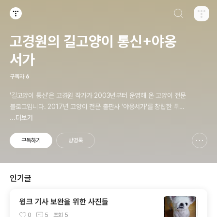
검색하기
티스토리
고경원의 길고양이 통신+야옹
서가
구독자
6
'길고양이 통신'은 고경원 작가가 2003년부터 운영해 온 고양이 전문
블로그입니다. 2017년 고양이 전문 출판사 '야옹서가'를 창립한 뒤로
출판사 소식도 함께 전하고 있습니다. 야옹서가에서는 매년 9월 9일
...더보기
한국 고양이의 날 기획전을 개최하면서, 고양이와 반려인의 행복에 도
움이 될 책을 만듭니다.
구독하기
방명록
신고하기 레이어
열기
인기글
윙크 기사 보완을 위한 사진들
0
5
조회
5