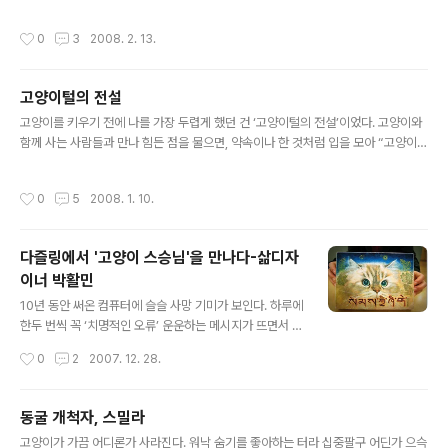
건과 버려야 할 물건을 가리는 기준은 ‘1년 동안 이 물건을
썼는가, 쓰지 않았는가’라고 한다. 1년 동안 한번도 쓰지 않
작성시간
0
3
2008. 2. 13.
은 물건이라면, 앞으로도 결코 쓰지 않을 물건이니 버리는
게 마땅하다는 것이다. 그렇다면 나는 버려야 할 것들로 가
득 찬 창고에 살고 있는 셈이다. 그런데 있는 것을 내다 버
고양이털의 전설
려도 모자랄 판에, 버려진 책이나 인형이 보이면 어쩐지 안
글 내용
쓰러운 생각이 들어서 덥석 줍고 마니, 이것도 고질병이다
고양이를 키우기 전에 나를 가장 두렵게 했던 건 ‘고양이털의 전설’이었다. 고양이와
싶다. 헌책을 주워 읽다 보면, 속표지에 사랑 고백이나 축하
함께 사는 사람들과 만나 힘든 점을 물으면, 약속이나 한 것처럼 입을 모아 “고양이털
·격려 말을 적어놓은 책이 눈에 띄는데, 그런 책을 보면 그
이 많이 날려요” 하고 말했기 때문이다. 그까짓 고양이털이 날리면 얼마나 날리겠나
글씨의 주인공이 상상되어 마음이 스산해진다. 분리수거
싶어 물어보면, 대답은 한결같았다. 날마다 진공청소기를 돌리고 물걸레로 바닥을 닦
작성시간
0
5
2008. 1. 10.
전날 밤이면..
아도, 고양이털은 사라지지 않는다는 것이다. 게다가 고양이털은 가늘고 가벼워서,
민들레 씨처럼 공기 중에 둥둥 떠다니다가 호흡기로 빨려 들어가기도 한단다. 어렸을
때부터 기관지가 좋지 않았던 내게는 꽤 위협적으로 들리는 경고였다. 좀더 구체적인
다즐링에서 '고양이 스승님'을 만나다-삶디자
사례를 들려주는 사람도 있었다. 한 애묘가는 매번 고양이털이 반찬 그릇에 날아와
이너 박활민
앉는 통에, 날마다 반찬 삼아 고양이털을 먹는다고 했다...
글 내용
10년 동안 써온 컴퓨터에 슬슬 사망 기미가 보인다. 하루에
한두 번씩 꼭 ‘치명적인 오류’ 운운하는 메시지가 뜨면서 다
운된다. 파랗게 깜빡이는 화면은 내게 모종의 경고를 던지
작성시간
0
2
2007. 12. 28.
는 듯하다. 그렇게 몸을 혹사시키며 살다 보면, 네게도 곧
치명적인 오류가 발생한다고. ‘라모’라는 닉네임으로 활동
하는 디자이너 박활민씨에게도 한때 그런 ‘시스템 오류’ 메
동굴 개척자, 스밀라
시지가 떴다. 대개 무시하기 마련인 그 메시지를 읽었을 때,
글 내용
고양이가 가끔 어디론가 사라진다. 워낙 숨기를 좋아하는 터라 십중팔구 어딘가 으슥
그는 마음의 균형을 회복할 장소를 찾아 떠났다. 2003년