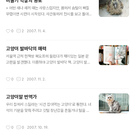
비둘기 학살의 공포
벗겨진다는 사실을 안 뒤에 멋쩍어서 무심코 버렸었다. 하
글 내용
지만 요즘은 거실 청소를 하다가 바닥에 나뒹구는 고양이
» 어떤 새나 새끼 때는 사랑스럽지만, 몸에서 솜털이 빠질
발톱을 발견하면, 반가운 마음이 들어 잘 챙겨둔다. 한번 모
무렵이면 시련이 시작된다. 사간동에서 전시를 보고 돌아
아서 뭔가 해볼까 하는 마음이 들어서다. 초승달을 닮은 고
오는 길에 산비둘기 새끼를 만났다. 어떤 새나 새끼 때는 사
양이 발톱을 모아 콜라주를 해보면 어떤 작품이 나올까, 상
랑스럽다. 하지만 그 몸에서 솜털이 슬슬 빠지고 깃털이 자
작성시간
0
2
2007. 11. 4.
상도 해 본다. 인간의 피를 ..
라나면 시련이 시작된다. 어미는 더 새끼를 돌보지 않고 매
정하게 내버려둔다. 한때는 귀여웠을 솜털이 지저분하게
너덜거리는 것으로 보아, 어미에게 밥을 얻어먹고 다닐 시
고양이 발바닥의 매력
점은 이미 지난 청소년 비둘기인 듯했다. 한데 사람이 눈앞
글 내용
에 다가와도, 화분 그늘에 숨어 있던 녀석은 도무지 달아날
서울역 근처 헌책방 북오프에 들렀다가 재미있는 일본 문
기색이 없다. 어딘가 불편한 듯 작은 몸을 움찔거릴 뿐이다.
고판을 발견했다. 이름하야 고양이 발바닥 책. 고양이 발바
새끼 비둘기의 얼굴을 들여다보았다. 이마의 깃털이 성글
닥에는 ‘육구’라는 말랑말랑한 살이 있는데, 고양이의 종류
게 빠져 있고, 눈과 눈 사이를 사선으로 가로지르는 길쭉한
와 나이에 따른 발바닥의 모양을 실제 사진과 함께 보여준
작성시간
0
2
2007. 11. 2.
상처가 있다. 상처가 꽤 깊..
다. 물론 고양이 발바닥이 중심을 이루기는 하지만, 발바닥
의 주인인 고양이씨의 얼굴과 몸도 가끔 등장해서 보는 재
미가 쏠쏠했다. 고양이의 육구는 한때 구멍가게에서 인기
고양이말 번역가
리에 판매되었던 ‘곰형 젤리’라는 과자류와 비슷하다. 밝은
글 내용
색 계통의 털을 가진 고양이들에게 흔한 분홍색 발바닥은
우리 집에서 스밀라는 ‘시간 잡아먹는 고양이’로 통한다. 녀
‘딸기 젤리’라는 애칭으로 부르고, 어두운 색 계열의 털을
석의 기분을 맞춰 주려고 깃털 장난감을 흔들거나 털을 빗
지닌 고양이의 발바닥은 ‘초코 젤리’, ‘포도 젤리’ 등으로 부
어 주거나 하다 보면, 한 시간은 뚝딱 지나가 버리니 말이
르는데, 애묘가들에게는 이미 익숙한 별칭이다. 나와 함께
다. 고양이와 함께 산 지 1년이 넘어가면서, 이제 고양이가
작성시간
0
0
2007. 10. 19.
사는 고양이 스밀라의 발바닥은..
무슨 말을 하는지 조금은 알아들을 수 있게 됐다. 고양이와
함께 살기 전에 나는 고양이 울음소리는 딱 두 가지인 줄 알