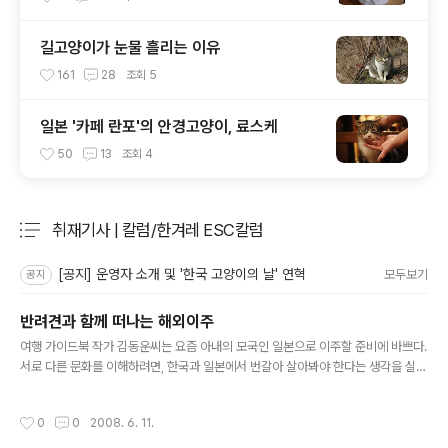
길고양이가 눈물 흘리는 이유
161
28
조회
5
일본 '카페 란포'의 안경고양이, 료스케
50
13
조회
4
취재기사 | 칼럼/한겨레 ESC칼럼
분류 전체보기
주요 글 목록
[공지] 운영자 소개 및 '한국 고양이의 날' 연혁
모두보기
공지
반려견과 함께 떠나는 해외이주
글 내용
여행 가이드북 작가 김동운씨는 요즘 아내의 모국인 일본으로 이주할 준비에 바쁘다.
서로 다른 문화를 이해하려면, 한국과 일본에서 번갈아 살아봐야 한다는 생각을 실천
에 옮기기 위해서다. 그가 일본 이주를 준비하면서 가장 공들인 일의 하나는 반려견
쿠로를 데리고 비행기에 오르는 일이다. 한국에서 일본까지는 비행기로 두 시간 거리
작성시간
0
0
2008. 6. 11.
에 불과하지만, 쿠로가 비행기를 탈 자격을 얻기까지는 장장 8개월이 걸렸다. 반려견
과 함께 외국 이주를 하는 데 걸림돌이 되는 건 비용과 시간이다. 일단 반려견의 정보