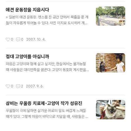
았다. 평상시의 ‘야옹’ 하는 소리와, 발정기 때의 약간 기괴
애견 운동장을 지읍시다
한 울음소리. 하지만 스밀라 덕분에 어설프게나마 ‘고양이
글 내용
언어 초벌 번역’ 정도는 할 수 있게 됐다고나 할까. 참고로
» 일본의 애견 운동장. 펜스를 친 공간 안에서 목줄을 푼 개
고양이마다 울음소리에 차이가 있으므로, 우리 집에서 먹
들이 자유롭게 뛰어놀 수 있다. 사진 이지묘 도시에서 개가
히는 번역이 다른 집 고양이에게 적용되지 않을 수도 있다.
마음 놓고 뛰어다닐 수 있는 곳을 찾기란 쉽지 않다. 간신히
일단 스밀라가 눈을 절반쯤 감다시피 뜨고 ‘앵!’ 하고 짧게
짬을 내어 개를 산책시킬라치면, 무섭다며 비명 지르는 사
작성시간
0
0
2007. 10. 4.
울면, 기..
람, 내 개가 눈 똥도 아닌데 ‘개똥 치우라’며 면박하는 사람
을 만나 마음 상하는 일도 부지기수다. 목줄 매고 사람 보폭
에 맞춰 느릿느릿 걷는 개에게도 미안한 노릇. 개도, 사람도
접대 고양이를 아십니까
행복하게 산책할 수 있는 방법은 없을까? 개 세 마리와 함
글 내용
께 사는 이지묘씨는 문득 ‘한강시민공원에 애견 운동장을
마음은 고양이와 함께 살고 싶지만, 현실에서는 불가능할
만들면 어떨까’ 하는 생각을 해냈다. “반려 동물을 데리고
때 사람들은 대리만족을 꿈꾼다. 고양이 동호회 게시판을
나오는 게 죄가 되는 분위기가 화났죠. 일부 양심 없는 개
기웃거리고, 애묘가의 블로그를 즐겨찾기하고, 오프라인
주인 때문에 개 키우는 사람들이 뭉뚱그려 욕먹는 것도 싫
고양이 카페를 찾아 아쉬움을 달랜다. 애묘 문화가 발달한
작성시간
0
2
2007. 9. 6.
었고요. ..
일본에서는 이런 사람들의 꿈을 잠시나마 이뤄주는 ‘고양
이 테마파크’를 어렵지 않게 찾아볼 수 있다. 도쿄의 신흥
쇼핑지구 오다이바에 위치한 ‘네코타마 캐츠리빙’도 그중
샴비는 우울증 치료제-고양이 작가 성유진
하나다. ‘고양이 100마리와 놀 수 있는 테마파크’란 말에
글 내용
솔깃해져서 이곳을 찾았을 때, 실제로 눈에 띈 것은 열댓 마
우울함이 극에 달하면 살가운 위로의 말도 버겁게 느껴질
리 남짓한 고양이뿐이었다. 그럼 나머지 고양이는 어디에?
때가 있다. 그렇게 마음이 바닥으로 치달을 때, 사람들은 무
한쪽 벽 구석에 붙은 ‘접대묘’ 명단 속에만 있다. ‘미녀 100
심코 다가와 발치에 머리를 비비는 반려동물에게서 힘을
명 상시 대기’ 따위의 유흥주점 전단지를 보았을 때와 같은
얻는다. 고양이와 인간이 결합된 그로테스크한 생명체를
작성시간