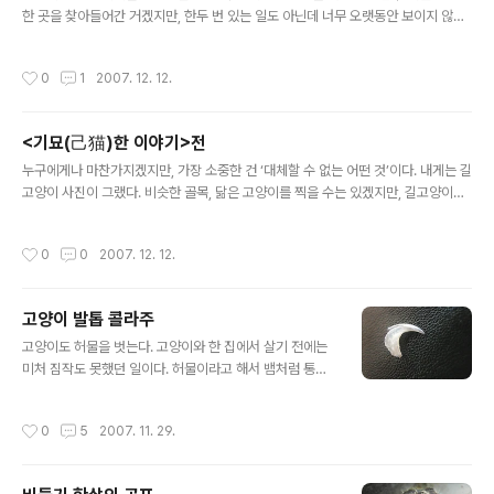
한 곳을 찾아들어간 거겠지만, 한두 번 있는 일도 아닌데 너무 오랫동안 보이지 않으
한국을 떠나 티베트·인도·네팔을 떠돌았고, 북인도 다즐링
면 ‘혹시라도 집을 나간 건가?’ 싶어 슬그머니 걱정이 된다. 무엇보다 처음으로 스밀
에서 1년을 머물렀다. 박활민씨가 다즐링에서 한 일은 ‘인
라 실종 사태가 벌어졌을 때는 정말 가슴이 철렁했다. 스밀라가 종종 들어가 숨는 종
생의 방학’을 즐기는 일이었다. 하릴없이 산책하고, 어슬렁
작성시간
0
1
2007. 12. 12.
이상자도 열어 보고, 혹시 옷장이나 싱크대 문을 앞발로 열고 들어갔나 싶어 일일이
거리는 고양이를 찍거나 그림을 그렸다. 명상하듯 먼 곳을
문짝을 여닫아 봤지만 어느 곳에도 고양이의 흔적은 보이지 않았으니까. ‘베란다 철
응시하는 고양이를 ..
망에 매달려 놀다가 추락한 건 아닐까, 아니면 쌓아둔 잡동사니 상자에 깔리기라도
<기묘(己猫)한 이야기>전
했나’ 하고 온갖 상상을 하면서 베란다 쪽을 살피는데, 베란다방에 세워둔 책꽂이 세
글 내용
번째 칸에 하얀 털 뭉치가 보였다. 스밀라였다. 책꽂이와 ..
누구에게나 마찬가지겠지만, 가장 소중한 건 ‘대체할 수 없는 어떤 것’이다. 내게는 길
고양이 사진이 그랬다. 비슷한 골목, 닮은 고양이를 찍을 수는 있겠지만, 길고양이를
찍으러 다녔던 그때 그 순간은 이미 사라지고 없다. 시간이 나를 기다려주지 않는 것
처럼, 길고양이 역시 그곳에 머물러 있지 않다. 사진에 관심을 두기 시작한 건 그리 오
작성시간
0
0
2007. 12. 12.
래된 일이 아니다. 대학에 다닐 무렵 니콘(FM2)을 장만한 것도, 포트폴리오용 슬라
이드 사진을 찍으려면 수동카메라가 필요해서였을 뿐이다. 한데 2001년 2월, 밥벌
이와는 도무지 상관없는 전공으로 대학원을 졸업하고 나니, 학원 강사 아니면 아르바
고양이 발톱 콜라주
이트밖에 할 일이 없었다. 취직이 안 되는 것보다, 내가 소중히 여겼던 일이 정작 세상
글 내용
에서는 쓸모 없는 짓으로 치부되는 게 괴로..
고양이도 허물을 벗는다. 고양이와 한 집에서 살기 전에는
미처 짐작도 못했던 일이다. 허물이라고 해서 뱀처럼 통째
로 가죽을 갈아 치우는 거창한 수준은 아니고, 발톱 끝의 각
질층이 통째로 훌렁 벗겨지는 정도지만, 그래도 빠지기 전
작성시간
0
5
2007. 11. 29.
의 원형을 그대로 유지한 발톱을 보노라면 신기하다. 처음
고양이 발톱 껍데기를 발견했을 때는 “어떡해, 발톱 빠졌
어!” 하고 호들갑을 떨다가, 고양이들은 주기적으로 발톱이