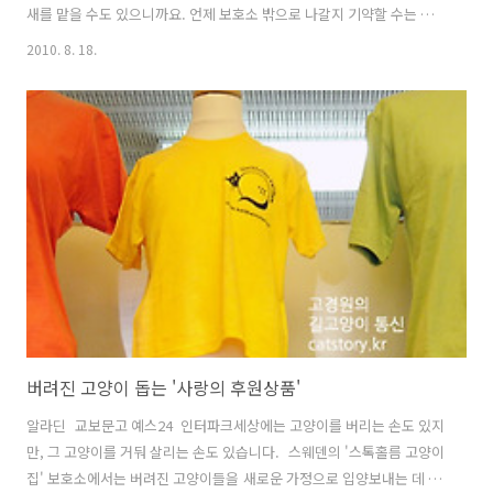
새를 맡을 수도 있으니까요. 언제 보호소 밖으로 나갈지 기약할 수는 없
지만,창가에 앉아 나무를 바라보고 새소리를 들으면 갑갑한 마음도 조금
2010. 8. 18.
은 진정되는 것 같습니다.그런 고양이들의 뒷모습을 바라보면, 쫑긋 세
운 귀와 통통한 엉덩이가귀여워 쓰다듬어주고 싶다가도, 예전 집과 가족
이 얼마나 그리울까하는 생각에 마음이 짠해집니다. 모든 것을 잃어버린
고양이에게바깥세상과 연결되는 통로는 저 창문밖에 없기에... 마냥 귀
엽게만 바라볼 수없는 건, 저 뒷모습에 누군가를 하염없이 기다리는 마음
이 있기 때문입니다. 처음에는 한 마리만 고즈넉하게 앉아있던 창가에 두
마리가 더 늘더니,..
버려진 고양이 돕는 '사랑의 후원상품'
알라딘 교보문고 예스24 인터파크세상에는 고양이를 버리는 손도 있지
만, 그 고양이를 거둬 살리는 손도 있습니다. 스웨덴의 '스톡홀름 고양이
집' 보호소에서는 버려진 고양이들을 새로운 가정으로 입양보내는 데 주