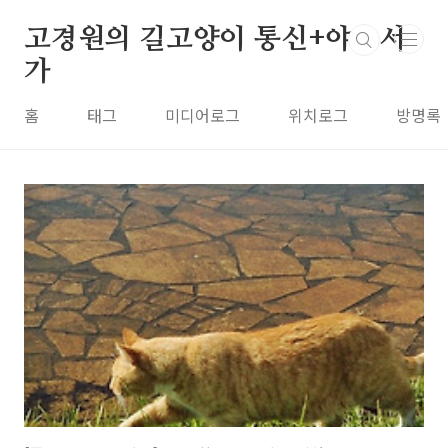
본문 바로가기
고경원의 길고양이 통신+야옹서
가
홈
태그
미디어로그
위치로그
방명록