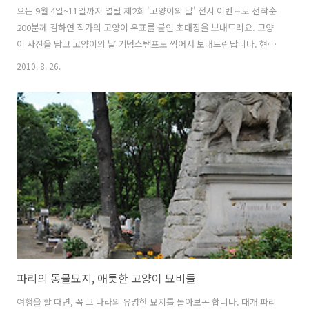
오는 9월 4일~11일까지 열릴 제2회 '고양이의 날' 전시 이벤트로 선착순
200분께 김하연 작가의 고양이 우표를 붙인 초대장을 보내드려요. 고양
이 사진을 담고 고양이의 날 기념스탬프도 찍어서 보내드린답니다. 현재
147분이 신청해주셨으니 마감이 얼마 남지 않았습니다^ㅅ^ 초대장이 없
2010. 8. 26.
어도 전시와 행사는 무료로 자유로이 관람하실 수 있지만, 평소 길고양이
를 응원해 온 분들께 특별한 기념선물을 드리고자 준비했습니다. 신청은
8월 29일까지지만, 선착순 마감인지라 서둘러 주세요~ 김하연 작가의 사
진으로 제작한 고양이 초대장입니다. 어떤 연출이나 인위적인 개입 없이,
길고양이의 삶을 묵직한 시선으로 지켜봐 온 작가의 진심이 느껴지는 작
품이에요. 저는 이 사진을 보면서 길고양이 가족이 허름한 뗏목에 몸을
싣고 ..
파리의 동물묘지, 애틋한 고양이 묘비들
여행을 할 때면, 꼭 그 나라의 유명한 묘지를 돌아보곤 합니다. 대개 파리