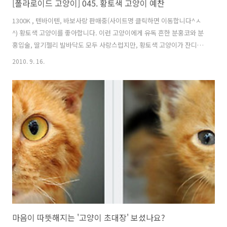
[폴라로이드 고양이] 045. 황토색 고양이 예찬
1300K , 텐바이텐, 바보사랑 판매중(사이트명 클릭하면 이동합니다^ㅅ
^) 황토색 고양이를 좋아합니다. 이런 고양이에게 유독 흔한 분홍코와 분
홍입술, 딸기젤리 발바닥도 모두 사랑스럽지만, 황토색 고양이가 잔디 위
를 걸을 때나 나무와 함께 있을 때, 돌밭을 뒤로 하고 걸을 때...그렇게 자
2010. 9. 16.
연의 배경 속으로 스며들어 자연스럽게 하나가 되는 황토색의 느낌이, 참
말로 좋습니다. *반려동물 진료 부가세 반대서명에 참여해주세요. * 구독
+ 버튼으로 '길고양이 통신'을 구독해보세요~ 트위터: @catstory_kr
아래 손가락버튼을 눌러 추천해주시면 글을 쓸 때마다 큰 힘이 됩니다.
마음이 따뜻해지는 '고양이 초대장' 보셨나요?