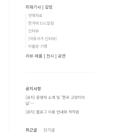
취재기사 | 칼럼
연재자료
한겨레 ESC칼럼
인터뷰
[야옹서가 인터뷰]
박물관 기행
리뷰-제품 | 전시 | 공연
공지사항
[공지] 운영자 소개 및 '한국 고양이의
날'⋯
[공지] 블로그 이용 안내와 저작권
최근글
인기글