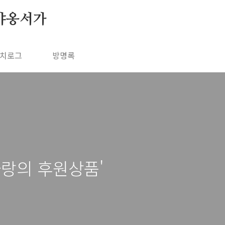
야옹서가
치로그
방명록
사랑의 후원상품'