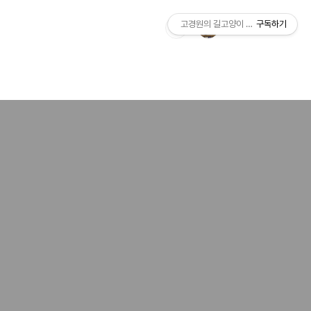
고경원의 길고양이 통신+야옹서가
구독하기