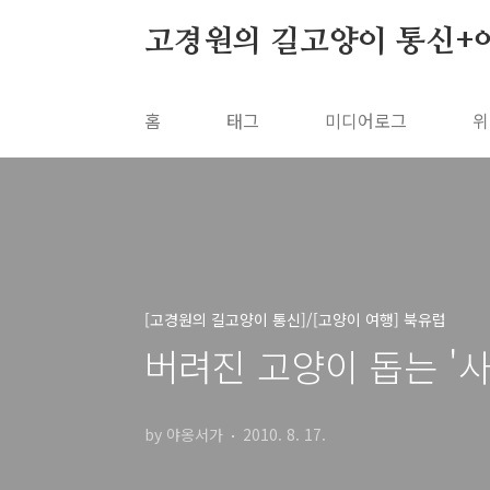
본문 바로가기
고경원의 길고양이 통신+
홈
태그
미디어로그
위
[고경원의 길고양이 통신]/[고양이 여행] 북유럽
버려진 고양이 돕는 '
by 야옹서가
2010. 8. 17.