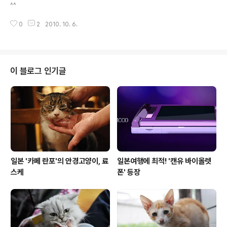
지변 앞에서도 희망을 잃지 않고 세상의 모든 동물들을 한
^^
쌍씩 태워 떠났던 노아의 방주처럼, 인간 위주의 세상에서
갈 곳을 잃어버린 동물들을 보호하고 보존하자는 취지에서
0
2
2010. 10. 6.
전시가 마련되었습니다. 제 관심사는 고양이지만, 고양이
외에도 다양한 동물들을 접할 수 있어서 좋았어요. 오늘 11
시에 전시 오픈하기 전에 어제 ..
이 블로그 인기글
일본 '카페 란포'의 안경고양이, 료
일본여행에 최적! '캔유 바이올렛
스케
폰' 등장