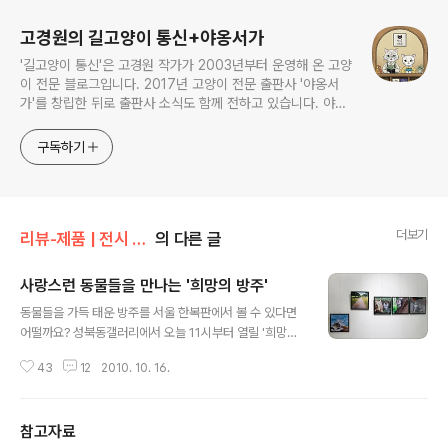
고경원의 길고양이 통신+야옹서가
'길고양이 통신'은 고경원 작가가 2003년부터 운영해 온 고양
이 전문 블로그입니다. 2017년 고양이 전문 출판사 '야옹서
가'를 창립한 뒤로 출판사 소식도 함께 전하고 있습니다. 야옹
서가에서는 매년 9월 9일 한국 고양이의 날 기획전을 개최하
면서, 고양이와 반려인의 행복에 도움이 될 책을 만듭니다.
구독하기
더보기
리뷰-제품 | 전시 | 공연
의 다른 글
사랑스런 동물들을 만나는 '희망의 방주'
글 내용
동물들을 가득 태운 방주를 서울 한복판에서 볼 수 있다면
어떨까요? 성북동갤러리에서 오늘 11시부터 열릴 '희망의
방주'전에서 사랑스런 동물들을 만나러 오세요^^ 인간과
43
12
2010. 10. 16.
친근한 반려동물인 개나 고양이 외에도 사막여우, 참새, 북
극곰, 펭귄, 수리부엉이 등 다양한 동물들이 기다리고 있답
니다. 성경에 나오는 '노아의 방주'에 대한 이야기는 종교인
참고자료
이 아니어도 한번쯤 들어보셨을 텐데요, 대홍수라는 천재
글 내용