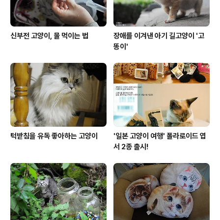
신부전 고양이, 물 먹이는 법
장애를 이겨낸 아기 길고양이 '고
똥이'
턱받침을 유독 좋아하는 고양이
'일본 고양이 여행' 폴라로이드 엽
서 2종 출시!