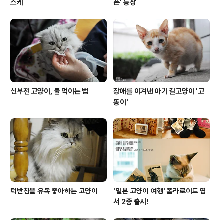
스케
폰' 등장
신부전 고양이, 물 먹이는 법
장애를 이겨낸 아기 길고양이 '고
똥이'
턱받침을 유독 좋아하는 고양이
'일본 고양이 여행' 폴라로이드 엽
서 2종 출시!