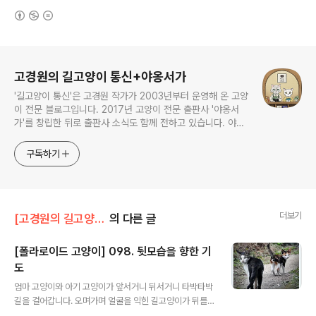
(새창열림)
로그 정보
고경원의 길고양이 통신+야옹서가
'길고양이 통신'은 고경원 작가가 2003년부터 운영해 온 고양
이 전문 블로그입니다. 2017년 고양이 전문 출판사 '야옹서
가'를 창립한 뒤로 출판사 소식도 함께 전하고 있습니다. 야옹
서가에서는 매년 9월 9일 한국 고양이의 날 기획전을 개최하
면서, 고양이와 반려인의 행복에 도움이 될 책을 만듭니다.
구독하기
더보기
[고경원의 길고양이 통신]/폴라로이드 고양이
의 다른 글
[폴라로이드 고양이] 098. 뒷모습을 향한 기
도
글 내용
엄마 고양이와 아기 고양이가 앞서거니 뒤서거니 타박타박
길을 걸어갑니다. 오며가며 얼굴을 익힌 길고양이가 뒤를
돌아보며 총총히 멀어져 갈 때, 마음속으로 기도합니다. 이