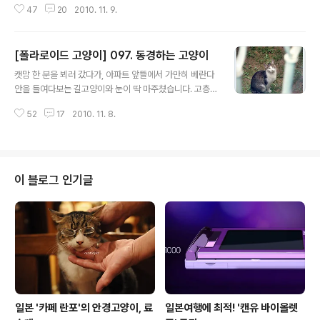
47
20
2010. 11. 9.
것이 우리의 작별인사가 되지 않기를, 내가 기억하는 그들
의 마지막 모습이 되지 않기를.
[폴라로이드 고양이] 097. 동경하는 고양이
글 내용
캣맘 한 분을 뵈러 갔다가, 아파트 앞뜰에서 가만히 베란다
안을 들여다보는 길고양이와 눈이 딱 마주쳤습니다. 고층
아파트의 3분의 2 지점에 사는 저로서는 1층에서 길고양
52
17
2010. 11. 8.
이와 마주 볼 기회가 드문 터라 눈을 떼지 못하고 쳐다보고
있었죠. 실내의 삶을 동경하는 마음이었을까요? 투명한 유
리창과 베란다 창살을 사이에 두고, 뭔가 그리운 듯한 눈으
로 베란다 너머를 바라보는 고양이의 눈동자에서 시선을
돌리기 어려웠습니다. 한 사람과 고양이 한 마리가 그렇게
이 블로그 인기글
오래 마주보며 서 있었습니다.
일본 '카페 란포'의 안경고양이, 료
일본여행에 최적! '캔유 바이올렛