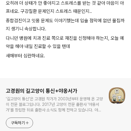
오히려 더 상태가 안 좋아지고 스트레스를 받는 것 같아 마음이 아
프네요. 구강질환 문제인지 스트레스 때문인지..
종합검진이고 잇몸 문제도 이야기했는데 입술 점막에 없던 물집까
지 생기니 속상합니다.
다니던 병원에 치과 진료 쪽으로 재진을 신청해야 하는지, 오늘 예
약을 해야 내일 진료할 수 있을 텐데
새해부터 심란하네요.
로그 정보
고경원의 길고양이 통신+야옹서가
'길고양이 통신'은 고경원 작가가 2003년부터 운영해 온 고양
이 전문 블로그입니다. 2017년 고양이 전문 출판사 '야옹서
가'를 창립한 뒤로 출판사 소식도 함께 전하고 있습니다. 야옹
서가에서는 매년 9월 9일 한국 고양이의 날 기획전을 개최하
면서, 고양이와 반려인의 행복에 도움이 될 책을 만듭니다.
구독하기