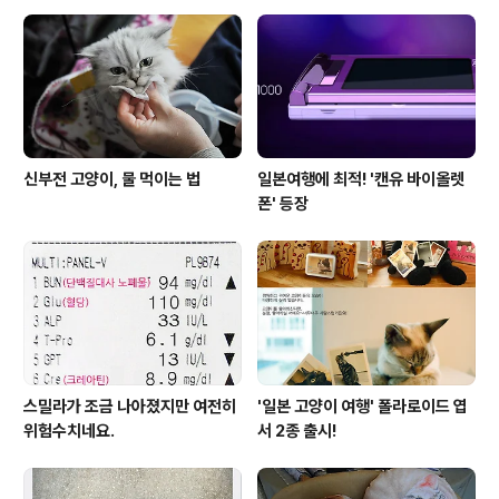
웃기만 하네요. 책짐 말고 다른 짐은 별로 없다고, 큰 짐은
다 버리고 갈 거라고 하니, 책 많은 집이 이사하기는 가장
힘들다고 하시네요. 책이 무겁기도 하거니와, 빼고 꽂고 하
는 시간이 많..
신부전 고양이, 물 먹이는 법
일본여행에 최적! '캔유 바이올렛
폰' 등장
스밀라가 조금 나아졌지만 여전히
'일본 고양이 여행' 폴라로이드 엽
위험수치네요.
서 2종 출시!