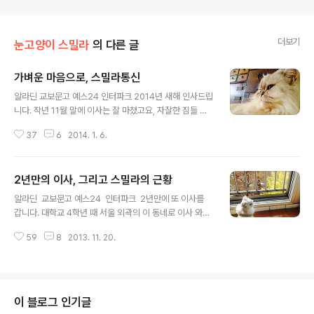
더보기
눈고양이 스밀라
의 다른 글
가벼운 마음으로, 스밀라통신
글 내용
알라딘 교보문고 예스24 인터파크 2014년 새해 인사드립
니다. 작년 11월 말에 이사는 잘 마쳤고요, 자잘한 짐들 정
리하다보니 한달이 금방 가버렸어요. 새로 이사 온 집은 오
37
6
2014. 1. 6.
래된 아파트이지만 근처에 자그마한 공원이 있어서 좋아
요. 역세권과는 떨어져 있어서 교통은 좀 불편하지만 공원
이 마음에 들어 계약했답니다. 오프라인 활동과 단행본 마
2년만의 이사, 그리고 스밀라의 근황
감 등으로 바빠지면서 온라인 활동은 상대적으로 줄어들었
글 내용
는데 오래 소식을 전하지 못한 동안, 스밀라의 안부를 궁금
알라딘 교보문고 예스24 인터파크 2년만에 또 이사를
해하는 분들이 많아서 인스타그램에 스밀라통신을 개설했
갑니다. 대학교 4학년 때 서울 외곽의 이 동네로 이사 와서
습니다. 스마트폰 쓰시면 무료 앱 깔아서 볼 수 있구요. 계
아파트만 옮겨다녔지 동네 자체를 멀리 벗어난 적은 없었
정은 오래 전에 만들어두었지만 활용을 거의 안 했었는데
59
8
2013. 11. 20.
는데, 여기도 이제는 전세보증금이 너무 올라서 다른 동네
간단하게 사진만 올리기엔 인스타그램이 편한 것 같아 다
로 가게 되었어요. 재작년 이사할 때 비교적 싸게 집을 빌린
시 써 보아요. 매일 한두 장씩 휴대폰으로 ..
터라, 가급적 여기 오래 살았으면 했는데 사람 일이란 게 뜻
대로 되지 않네요. 큰집은 보증금이 비싸니 짐을 줄여가야
지 해도 가장 많은 것이 책짐이라, 1천 권 넘게 처분했는데
이 블로그 인기글
도 여전히 책이 많습니다. 이삿짐 센터 아저씨는 그저 허허