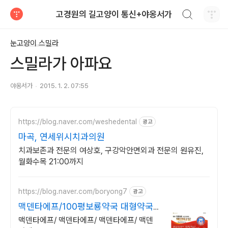
검색하기
고경원의 길고양이 통신+야옹서가
티스토리
눈고양이 스밀라
스밀라가 아파요
야옹서가
2015. 1. 2. 07:55
https://blog.naver.com/weshedental
광고
마곡, 연세위시치과의원
치과보존과 전문의 여상호, 구강악안면외과 전문의 원유진,
월화수목 21:00까지
https://blog.naver.com/boryong7
광고
맥덴타에프/100평보룡약국 대형약국/
태릉입구,육사 근처
맥덴타에프/ 맥덴타에프/ 맥덴타에프/ 맥덴