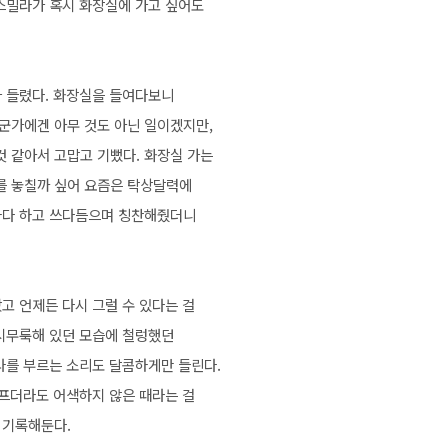
스밀라가 혹시 화장실에 가고 싶어도
가 들렸다. 화장실을 들여다보니
군가에겐 아무 것도 아닌 일이겠지만,
 같아서 고맙고 기뻤다. 화장실 가는
를 놓칠까 싶어 요즘은
탁상달력에
하다 하고 쓰다듬으며 칭찬해줬더니
고 언제든 다시 그럴 수 있다는 걸
 시무룩해 있던 모습에 철렁했던
 나를 부르는 소리도 달콤하게만 들린다.
아프더라도 어색하지 않은 때라는 걸
 기록해둔다.