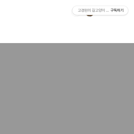
고경원의 길고양이 통신+야옹서가
구독하기