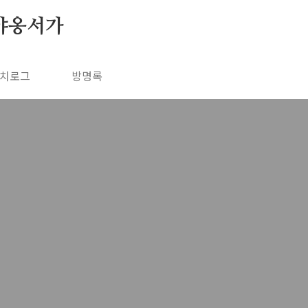
야옹서가
치로그
방명록
신