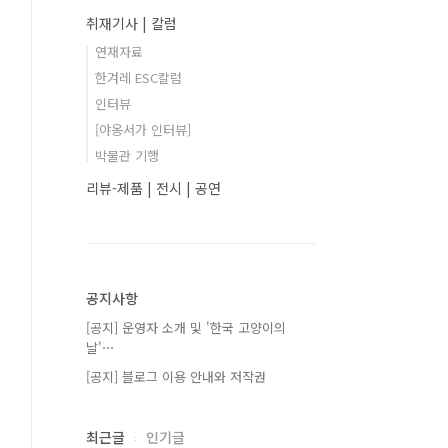
취재기사 | 칼럼
연재자료
한겨레 ESC칼럼
인터뷰
[야옹서가 인터뷰]
박물관 기행
리뷰-제품 | 전시 | 공연
공지사항
[공지] 운영자 소개 및 '한국 고양이의
날'⋯
[공지] 블로그 이용 안내와 저작권
최근글
인기글