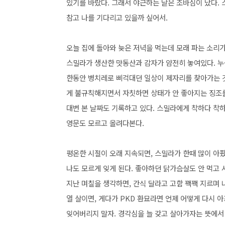
있기를 바랐다.
그래서 야근하는 날은 조바심이 났다. 
참고 나를 기다리고 있을까 싶어서.
오늘 집에 돌아와 늦은 저녁을 먹는데 모래 파는 소리
스밀라가 생산한 맛동산과 감자가 얌전히 놓여있다. 누
한동안 병치레로 삐걱대던 일상이 제자리를 찾아가는 것
게 불규칙해지면서 자칫하면 상태가 안 좋아지는 징조
대변 본 날짜도 기록하고 있다.
스밀라에게 착하다 착
영문도 모르고 올려다본
다.
평온한 시절이 오래 지속되면, 스밀라가 한때 많이 아팠
나도 모르게 잊게 된다. 좋아하던 닭가슴살도 안 먹고
지난 며칠을 생각하면, 간식 달라고 고함 꽥꽥 지르며
열 살이면, 게다가 PKD 환묘라면 언제 어떻게 다시 
잊어버리지 말자.
경각심을 늘 갖고 살아가자는 뜻에서