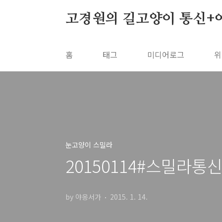
본문 바로가기
고경원의 길고양이 통신+
홈
태그
미디어로그
위
눈고양이 스밀라
20150114#스밀라통
by 야옹서가
2015. 1. 14.