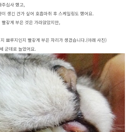
봐주십사 했고,
환이 생긴 건가 싶어 호흡마취 후 스케일링도 했어요.
 빨갛게 부은 것은 가라앉았지만,
집인지 뾰루지인지 빨갛게 부은 자리가 생겼습니다.(아래 사진)
 세 군데로 늘었어요.