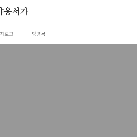
야옹서가
치로그
방명록