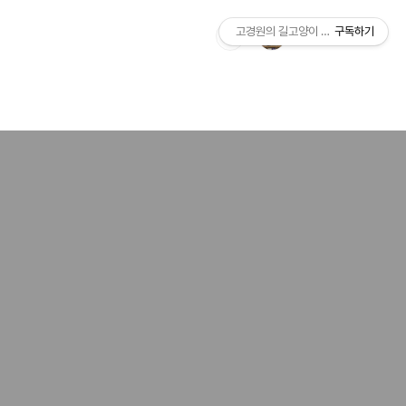
고경원의 길고양이 통신+야옹서가
구독하기