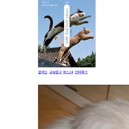
알라딘
교보문고
예스24
인터파크