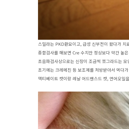
스밀라는 PKD환묘이고, 급성 신부전이 왔다가 치료
종합검사를 해보면 Cre 수치만 정상보다 약간 높은
초음파검사상으로는 신장이 조금씩 쪼그라드는 모양
초기에는 크레메진 등 보조제를 처방받아서 먹다가 
액티베이트 캣이랑 레날 어드밴스드 캣, 연어오일을