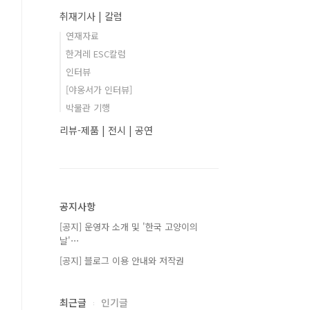
취재기사 | 칼럼
연재자료
한겨레 ESC칼럼
인터뷰
[야옹서가 인터뷰]
박물관 기행
리뷰-제품 | 전시 | 공연
공지사항
[공지] 운영자 소개 및 '한국 고양이의
날'⋯
[공지] 블로그 이용 안내와 저작권
최근글
인기글