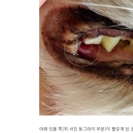
아래 잇몸 쪽(위 사진 동그라미 부분)이 빨갛게 된