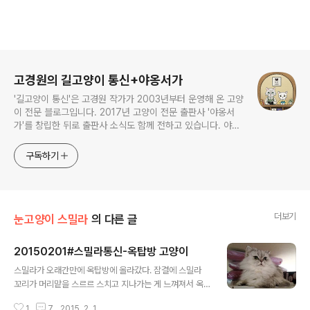
로그 정보
고경원의 길고양이 통신+야옹서가
'길고양이 통신'은 고경원 작가가 2003년부터 운영해 온 고양
이 전문 블로그입니다. 2017년 고양이 전문 출판사 '야옹서
가'를 창립한 뒤로 출판사 소식도 함께 전하고 있습니다. 야옹
서가에서는 매년 9월 9일 한국 고양이의 날 기획전을 개최하
면서, 고양이와 반려인의 행복에 도움이 될 책을 만듭니다.
구독하기
더보기
눈고양이 스밀라
의 다른 글
20150201#스밀라통신-옥탑방 고양이
글 내용
스밀라가 오래간만에 옥탑방에 올라갔다. 잠결에 스밀라
꼬리가 머리맡을 스르르 스치고 지나가는 게 느껴져서 옥
탑방으로 가는가 보다 했더니 반나절이 지나도록 내려오질
1
7
2015. 2. 1.