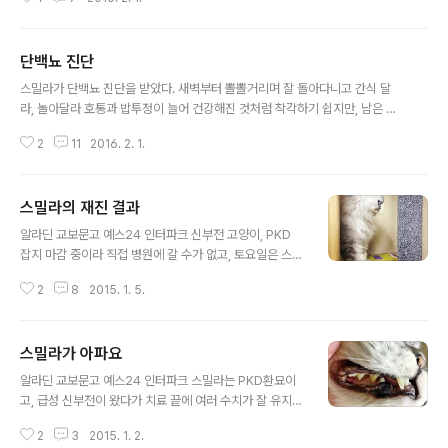
않고 있네. 안 쓰는 보료 방석을 쌓아놔서 등받이가 되고 좋
은지 꼭 저 자리를 찾아간다. 한동안 안 가더니만 오늘은 혼
자만의 시간을 보내고 싶은지... 마감 때라 주말도 바쁘지만
단백뇨 진단
뒹굴거리는 스밀라를 보고 있으면 마음이 여유롭다^^
글 내용
스밀라가 단백뇨 진단을 받았다. 새벽부터 뽈뽈거리며 잘 돌아다니고 간식 달
라, 놀아달라 호통과 밥투정이 늘어 건강해진 것처럼 착각하기 쉽지만, 남은 생
애 동안 신장질환이나 그에 따른 합병증과 싸워야 한다는 건 변함없는 사실이
2
11
2016. 2. 1.
다. 개인적으로는 작년 한 해 동안 분가, 퇴사, 이직 같은 일을 연달아 치르느라
정신이 없었고, 그동안 스밀라에게는 평화로운 기간이 이어진 탓에 이 사실을
잊고 있었다. 스밀라는 벌써 열두 살, 사람으로 치면 일흔 살쯤 되는 할머니 고양
스밀라의 재진 결과
이고, 환자라는 걸. 원래 6개월마다 갔어야 하는 건강검진을 바쁘다고 몇 달 미
글 내용
룬 탓인 것 같아 심란하다. 간식 달라는 소리에 차오추르며 동결 닭가슴살 따위
알라딘 교보문고 예스24 인터파크 신부전 고양이, PKD
를 꼬박꼬박 먹였던 것도 그렇고... 스밀라는 단백질 섭취 제한을 해야 하는데
잡지 마감 중이라 직접 병원에 갈 수가 없고, 토요일은 스밀
'요즘은 건강해 ..
라가 다니는 병원의 진료 예약이 꽉 상태라, 금요일 오후에
2
8
2015. 1. 5.
어머니가 스밀라를 데리고 병원에 가셨다. 1주일 전에 정기
검진하면서 각종 검사를 한 상태였지만 그 사이에 나빠진
곳이 있는지 확인하기 위해서 혈액검사, 엑스레이 촬영을
스밀라가 아파요
다시 했다. 갑자기 식욕부진/변비/구강점막 염증이 생긴 원
글 내용
인을 알 수 없으나 식욕촉진제와 수액 맞고 나서 기운이 났
알라딘 교보문고 예스24 인터파크 스밀라는 PKD환묘이
는지 적으나마 밥도 자발적으로 몇 입 먹고 뭔가 요구할 게
고, 급성 신부전이 왔다가 치료 끝에 여러 수치가 잘 유지되
있으면 고함도 치고 그런다. 구강점막 염증은 병원에서 알
고 있는 상태였어요. 종합검사를 해보면 Cre 수치만 정상
려준 대로 오라메디 발라줬더니 붉은 기가 좀 가라앉았고
2
3
2015. 1. 2.
보다 약간 높은 정도이고, Bun이나 기타 수치도 그럭저럭