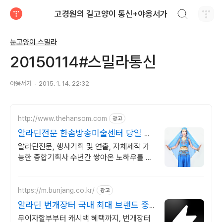
검색하기
고경원의 길고양이 통신+야옹서가
티스토리
눈고양이 스밀라
20150114#스밀라통신
야옹서가
2015. 1. 14. 22:32
http://www.thehansom.com
광고
알라딘전문 한솜방송미술센터 당일 배
송 및 수령가능!
알라딘전문, 행사기획 및 연출, 자체제작 가
능한 종합기획사 수년간 쌓아온 노하우를 바
탕으로 믿고 신뢰할수 있는 기업!!
https://m.bunjang.co.kr/
광고
알라딘 번개장터 국내 최대 브랜드 중
고거래
무이자할부부터 캐시백 혜택까지, 번개장터