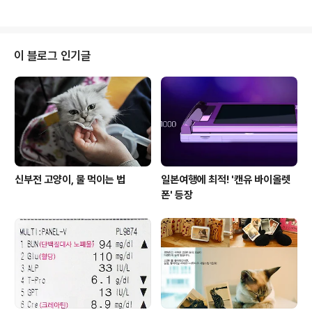
식욕부진과 변비 문제는 여전하지만 처방받은 약 먹이면서
정상 수치인 상태. 초음파검사상으로는 신장이 조금씩 쪼
경과를 봐야할 듯... 대변 ..
그라드는 모양이지만 아직은 큰 문제 없다고 하셨고요. 초
기에는 크레메진 등 보조제를 처방받아서 먹다가 현재는 6
개월에 한 번씩 정기검진 받고 액티베이트 캣이랑 레날 어
이 블로그 인기글
드밴스드 캣, 연어오일을 먹이고 있습니다. 아래 잇몸 쪽(위
사진 동그라미 부분)이 빨갛게 된 상태라 12월 26일(금)에
정기검진을 가면서 이 부분을 좀 봐주십사 했고, 스케일링
한 지 좀 지난 상태라 그것 때문에 잇몸질환이 생긴 건가 싶
어 호흡마취 후 스케일링도..
신부전 고양이, 물 먹이는 법
일본여행에 최적! '캔유 바이올렛
폰' 등장