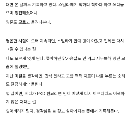
대변 본 날짜도 기록하고 있다.
스밀라에게 착하다 착하다 하고 쓰다듬
으며 칭찬해줬더니
영문도 모르고 올려다본
다.
평온한 시절이 오래 지속되면, 스밀라가 한때 많이 아팠고 언제든 다시
그럴 수 있다는 걸
나도 모르게 잊게 된다. 좋아하던 닭가슴살도 안 먹고 시무룩해 있던 모
습에 철렁했던
지난 며칠을 생각하면, 간식 달라고 고함 꽥꽥 지르며 나를 부르는 소리
도 달콤하게만 들린다.
열 살이면, 게다가 PKD 환묘라면 언제 어떻게 다시 아프더라도 어색하
지 않은 때라는 걸
잊어버리지 말자.
경각심을 늘 갖고 살아가자는 뜻에서 기록해둔다.