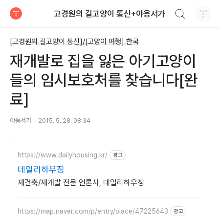
검색하기
고경원의 길고양이 통신+야옹서가
티스토리
[고경원의 길고양이 통신]/[고양이 여행] 한국
재개발로 집을 잃은 아기고양이
들의 임시보호처를 찾습니다[완
료]
야옹서가
2015. 5. 28. 08:34
https://www.dailyhousing.kr/
광고
데일리하우징
재건축/재개발 전문 언론사, 데일리하우징
https://map.naver.com/p/entry/place/47225643
광고