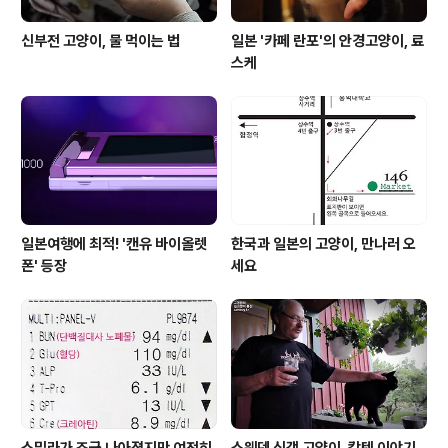
신부전 고양이, 물 먹이는 법
일본 '카페 란포'의 안경고양이, 료
스케
일본여행에 최적! '캔유 바이올렛
한국과 일본의 고양이, 만나러 오
폰' 등장
세요
스밀라가 조금 나아졌지만 여전히
스웨덴 식객 고양이, 캅텐 이야기