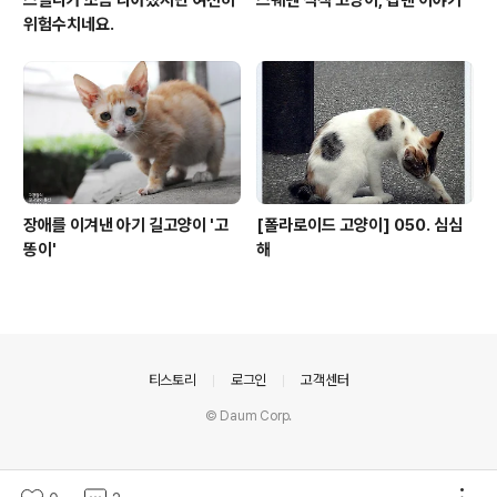
위험수치네요.
장애를 이겨낸 아기 길고양이 '고
[폴라로이드 고양이] 050. 심심
똥이'
해
의안내
티스토리
로그인
고객센터
© Daum Corp.