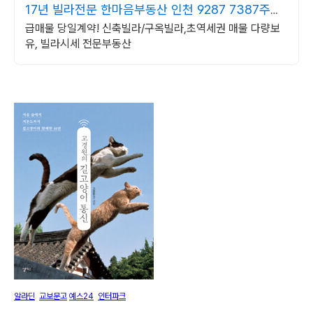
17년 빌라전문 한마음부동산 인천 9287 7387주안
동
급매물 당일계약! 신축빌라/구옥빌라,초역세권 매물 다량보
유, 빌라시세 전문부동산
알라딘
교보문고
예스24
인터파크