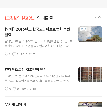
더보기
[고경원의 길고양이 통신]/[고양이 여행] 한국
의 다른 글
[안내] 2016년도 한국고양이보호협회 후원
달력
글 내용
알라딘 교보문고 예스24 인터파크 내년이면 한국고양이보
호협회가 창립 10주년을 맞이한다고 하네요. 매년 고양이
를 테마로 고보협 달력이 나오는데, 올해는 재개발 고양이
1
3
2015. 12. 7.
를 테마로 달력을 만들 예정이라고 해서 그간 찍은 길고양
이 사진들을 보내드렸습니다. 저는 사진기부를, 고양이 잡
지 를 만드는 펫러브에서는 편집디자인 기부를 해주셨고
휴대폰으로만 길고양이 찍기
요. 달력 판매 수익금은 고양이들을 위해 쓰인다고 합니다.
글 내용
매년 길고양이 치료비와 보호소 고양이들 돌봄비로 적잖은
알라딘 교보문고 예스24 인터파크 최근 1년간 거의 휴대
금액이 들어간다는 걸 알기에, 제가 기획해서 매년 진행하
폰으로만 길고양이를 찍고 있다(서울 외의 다른 지역으로
는 '고양이의 날' 전시 때도 약소하나마 후원판매를 하고 수
취재를 가거나 해외에서 '고양이 여행 프로젝트'를 진행할
익금으로 고보협에 기부금을 전달하고 있습니다만, 올해는
0
0
2015. 2. 18.
때는 예외로 하고). 일단 회사 근처로 길고양이 골목 산책을
달력 사진에도 참여하게 되어 보람이 있네요. 아래는 탁상
다닐 때는 그렇게 하고 있다. 회사에 다니기 시작하면서 늘
달력 내지 사진 12장입니다. 재개발이 끝난,..
부피 큰 카메라를 들고 다니는 게 번거로웠던 게 가장 큰 이
무지개 고양이
유지만, 한 가지 연구해보고 싶은 과제가 생겼기 때문이다.
글 내용