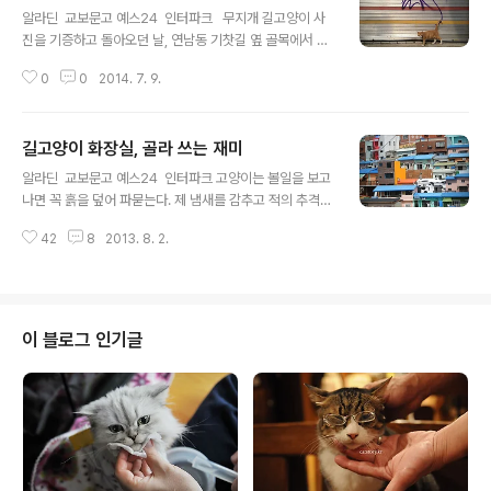
앞으로 살면서 카메라가 없는 상황에서 고양이를 만나는
알라딘 교보문고 예스24 인터파크 무지개 길고양이 사
상황이 더 많을 것이다. 그럴 때 휴대폰만으로 길고양이를
진을 기증하고 돌아오던 날, 연남동 기찻길 옆 골목에서 만
제대로 포착할 수 있을까, 휴대폰으로만 찍는 사진에서 얻
난 또 다른 무지개 고양이. 셔터 문에 누군가 그린 낙서가
을 수 있는 장점은 뭐가 있을까 하는 궁금증이 생겼다. 제약
0
0
2014. 7. 9.
고양이 꼬리와 만나니 꼭 꼬리 끝에 붓을 쥐어주고 나서 그
조건이 있을 때 그걸 한계로 받아들이지 않고 하나의 실험
린 그림 같다. 휴대폰카메라밖에 없어 아쉬웠던 날.
조건으로 생각해보는 일..
길고양이 화장실, 골라 쓰는 재미
글 내용
알라딘 교보문고 예스24 인터파크 고양이는 볼일을 보고
나면 꼭 흙을 덮어 파묻는다. 제 냄새를 감추고 적의 추격을
피하기 위해서인데, 도시에서는 흙을 찾아보기 힘들어진지
42
8
2013. 8. 2.
오래다. 그래서 고양이의 눈길이 가는 곳도 도심 속 화단이
다. 오래된 골목길엔 크고작은 화단을 만들어 가꾸는 분들
이 많기에, 고양이들도 그곳으로 찾아드는 것이다. 화단이
많으면 많을수록, 고양이의 선택 폭도 넓어진다. 고양이를
따라 화단 쪽으로 다가가본다. 주렁주렁 매달린 고추 열매
이 블로그 인기글
아래 숨어들어 볼일을 보던 고양이가 갸웃 하며 얼굴을 내
민다. 고양이가 등을 둥글게 세우고 약간 쭈그린 자세로 등
을 툭, 툭 털면 큰 볼일을 보는 것이고, 그렇지 않으면 작은
볼일을 보는 게다. 긴장해서 나를 돌아본 바람에 고양이 오
줌발도 잠시 멈췄을..