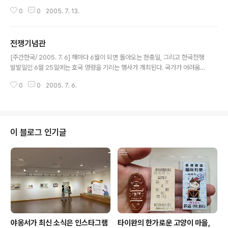
는 것도 한 방법이지만, 조금만 둘러보면 국내에서도 해외 못지 않은 이국적 풍
0
0
2005. 7. 13.
취를 한껏 담은 명소가 곳곳에 숨어있다. 여름에 가장 잘 어울리는 정열적인 중
남미의 매력을 소개하는 중남미문화원 병설박물관(www.latina.or.kr)으로 1
일 여행을 떠나보자. 작지만 옹골찬 중남미 문화의 정수 경기 고양시 고양동에 1
전쟁기념관
994년 개관한 중남미문화원 병설박물관(이하 중남미박물관)은 30여 년 간 중
글 내용
남미 국가 대사로 활동해온 이복형 관장이 1,500여 점의 관련 유물을 모아 설립
[주간한국/ 2005. 7. 6] 해마다 6월이 되면 돌아오는 현충일, 그리고 한국전쟁
한 곳이다. 이 관장이 부인 홍갑표 이사와 함께 꾸려가는 중남미박물관은, 비록..
발발일인 6월 25일에는 호국 영령을 기리는 행사가 개최된다. 국가가 어려움에
처했을 때 용기 있게 나서 싸우며 목숨을 바친 분들이 있었기에 오늘날의 한국
0
0
2005. 7. 6.
이 존재하지만, 우리는 그들에 대한 고마움을 너무 쉽게 잊고 살아간다. 그러나
추상적이고 일회적인 기념 행사를 넘어, 실제로 전쟁에 사용되었던 비행기와 탱
크, 헬기 등 구체적인 자료를 보여주며 전쟁의 참혹함을 되새기고, 나라를 위해
싸운 분들의 얼을 기리며 엄숙한 추모의 정을 갖게 하는 장소가 존재한다. 바로
전쟁기념관(www.warmemo.co.kr)이 그런 곳이다. 전쟁을 주제로 한 역사
이 블로그 인기글
탐방 서울 용산구 용산동에 위치한 전쟁기념관은 구 육군 본부 자리에 1994..
야옹서가 최신 소식은 인스타그램
타이완의 한가로운 고양이 마을,