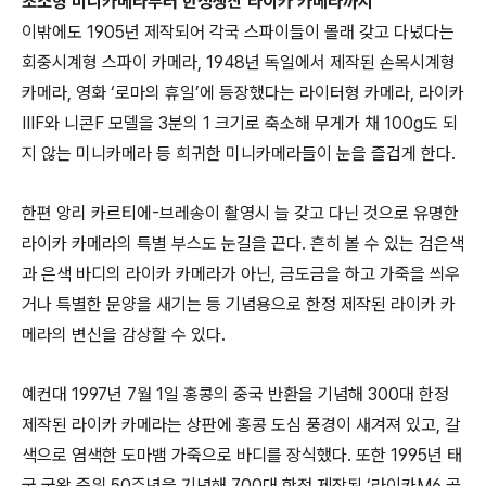
초소형 미니카메라부터 한정생산 라이카 카메라까지
이밖에도 1905년 제작되어 각국 스파이들이 몰래 갖고 다녔다는
회중시계형 스파이 카메라, 1948년 독일에서 제작된 손목시계형
카메라, 영화 ‘로마의 휴일’에 등장했다는 라이터형 카메라, 라이카
ⅢF와 니콘F 모델을 3분의 1 크기로 축소해 무게가 채 100g도 되
지 않는 미니카메라 등 희귀한 미니카메라들이 눈을 즐겁게 한다.
한편 앙리 카르티에-브레송이 촬영시 늘 갖고 다닌 것으로 유명한
라이카 카메라의 특별 부스도 눈길을 끈다. 흔히 볼 수 있는 검은색
과 은색 바디의 라이카 카메라가 아닌, 금도금을 하고 가죽을 씌우
거나 특별한 문양을 새기는 등 기념용으로 한정 제작된 라이카 카
메라의 변신을 감상할 수 있다.
예컨대 1997년 7월 1일 홍콩의 중국 반환을 기념해 300대 한정
제작된 라이카 카메라는 상판에 홍콩 도심 풍경이 새겨져 있고, 갈
색으로 염색한 도마뱀 가죽으로 바디를 장식했다. 또한 1995년 태
국 국왕 즉위 50주년을 기념해 700대 한정 제작된 ‘라이카M6 골