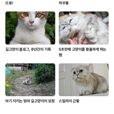
으로!
허우퉁
길고양이 블로그, 8년간의 기록
5초만에 고양이를 황홀하게 하는
법
아기 지키는 엄마 길고양이의 모정
스밀라의 근황