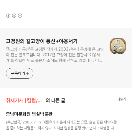
(새창열림)
로그 정보
고경원의 길고양이 통신+야옹서가
'길고양이 통신'은 고경원 작가가 2003년부터 운영해 온 고양
이 전문 블로그입니다. 2017년 고양이 전문 출판사 '야옹서
가'를 창립한 뒤로 출판사 소식도 함께 전하고 있습니다. 야옹
서가에서는 매년 9월 9일 한국 고양이의 날 기획전을 개최하
면서, 고양이와 반려인의 행복에 도움이 될 책을 만듭니다.
구독하기
더보기
취재기사 | 칼럼/박물관 기행
의 다른 글
중남미문화원 병설박물관
글 내용
[주간한국/ 2005. 7. 13]여름휴가 시즌이 다가오는 요즘, 슬슬 짧은 해외여행
을 준비하는 사람들도 적지 않다. 지리한 일상을 훌렁 벗어 던지고 여행을 떠나