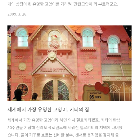
게의 상징이 된 유명한 고양이를 가리켜 ‘간판고양이'라 부르더군요. 아
마도 '간판스타' 같은 개념인 듯합니다. 15살 먹은 할아버지 고양이 료스
2009. 3. 26.
케는 근엄한 얼굴로 기념사진을 찍어주었습니다. 나이 지긋한 주인장 할
아버지와 함께 늙어가는 고양이의 모습을 보니, 부럽기 그지없습니다. 저
도, 어디서 무슨 일을 하더라도 고양이와 함께 하는 삶을 살 수 있다면 좋
겠다고 늘 생각하지만, 아마 그럴 수 있으려면 자영업을 해야겠지요. 카
페 주인장 할아버지는 일본 추리소설가 에도가와 란포의 열렬한 팬이어
서, 찻집 이름도 아예 ‘란포’로 지었다고 합니다. 그런 까닭인지, 벽 곳곳
에 란포와 ..
세계에서 가장 유명한 고양이, 키티의 집
세계에서 가장 유명한 고양이라 하면 역시 헬로키티겠죠. 키티의 탄생
30주년을 기념해 산리오 퓨로랜드에 세워진 헬로키티의 저택에 다녀왔
습니다. 물이 거꾸로 흐르는 신비한 분수, 센서로 움직임을 감지해 물소