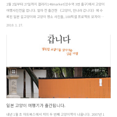
2월 2일부터 27일까지 갤러리146market(상수역 3번 출구)에서 고양이
여행사진전을 엽니다. 얼마 전 출간한 《고양이, 만나러 갑니다》에 수
록된 일본 길고양이와 고양이 명소 사진들, 100픽셀 프로젝트 모자이크
사진과 기금마련전을 위해 준비한 한국 길고양이 사진을 함께 겁니다. 전
2010. 1. 27.
시를 보면서 고양이를 좋아하는 사람들이 잔잔한 웃음을 지을 수 있었으
면 좋겠고, 전시가 끝난 뒤에도, 언젠가 우연히 길고양이와 마주칠 때 한
번쯤 다정한 눈길을 건네게 해줄 계기가 되는 전시였음 좋겠습니다. 2월
6일, 20일, 27일 오후에는 제가 나가 있으면서 소품판매전도 진행하니
시간 되시면 구경 오세요^^ 그때는 고양이 역장 타마의 캐릭터상품도 갖
고 나가 보여드릴 예정이에요. 자세한 내용은 아래 웹 포스터를 참고하세
요..
일본 고양이 여행기가 출간됩니다.
내년 1월 초 아트북스에서 저의 두 번째 고양이책이 나옵니다. 2007년 1