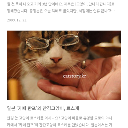
월 첫 책이 나오고 거의 3년 만이네요. 제목은 {고양이, 만나러 갑니다}로
정해졌습니다. 증정본은 오늘 택배로 받았지만, 서점에는 연휴 끝나고 1
월 6일 이후에나 풀릴 것 같습니다. * 1월 4일 폭설 때문에 배본이 지연되
2009. 12. 31.
어서, 1월 11일 이후 배본된다고 합니다. 실사를 찍어 올리려 했더니 메
모리 리더기가 말을 안 들어서, 최종 표지 시안을 올려요. 올해 진행했던
일 중에 제일 큰 덩어리를 마무리짓고 한 해를 마감할 수 있어서 홀가분
합니다. 인터넷서점에 신간 정보가 업데이트되는 대로 자세한 정보 올릴
게요. 2009년에는 허리 때문에 고생했지만, 내년에는 몸도 건강해지고
마음도 굳건해지는 한해가 되었음 합니다. 사람도 고양이도 ..
일본 '카페 란포'의 안경고양이, 료스케
안경 쓴 고양이 료스케를 아시나요? 고양이 마을로 유명한 됴쿄의 야나
카에서 ‘카페 란포’의 간판고양이 료스케를 만났습니다. 일본에서는 가