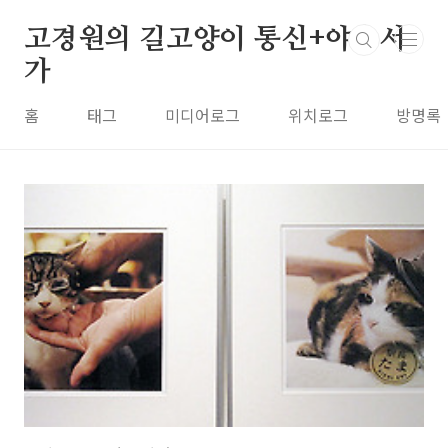
본문 바로가기
고경원의 길고양이 통신+야옹서
가
홈
태그
미디어로그
위치로그
방명록