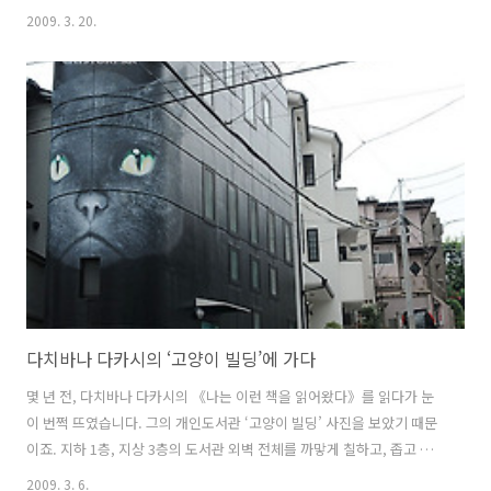
리를 들려주는 샤워실, 분홍빛 헬로키티 침구가 가득한 침실, 헬로키티
2009. 3. 20.
모양 소파와 화장대에 이르기까지, 키티 마니아라면 홀딱 반할 물건들로
가득합니다. 달콤한 분홍색으로 온통 도배된 헬로키티의 집을 방문해 봅
니다. 내부공간이 그리 넓지는 않기 때문에 줄을 서서 기다려야 하지만,
그럼에도 불구하고 퓨로랜드에 들렀다면 한번쯤 가보아야 할 곳으로 손
꼽히는 건, 역시 헬로키티의 사랑스러움 때문이겠죠. 2층 발코니에는 드
레스를 입은 헬로키티 아가씨가 서서 손님들을 환영합니다. 문을 열고 들
어서면 물이 거꾸로 솟는..
다치바나 다카시의 ‘고양이 빌딩’에 가다
몇 년 전, 다치바나 다카시의 《나는 이런 책을 읽어왔다》를 읽다가 눈
이 번쩍 뜨였습니다. 그의 개인도서관 ‘고양이 빌딩’ 사진을 보았기 때문
이죠. 지하 1층, 지상 3층의 도서관 외벽 전체를 까맣게 칠하고, 좁고 길
쭉한 계단 벽에 거대한 검은 고양이 얼굴을 그려넣은 고양이 빌딩은 부럽
2009. 3. 6.