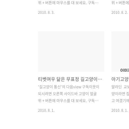
위 + 버튼에 마우스를 대 보세요. 구독을
위 + 버튼
선택하면, 제 블로그에 새 글이 올라올 때
선택하면, 
2010. 8. 3.
2010. 8. 2.
마다 http://v.daum.net/my에서 편하
마다 http:
게 볼 수 있습니다. (구독이웃 등록은 다음
게 볼 수 
넷 로그인 후 가능합니다.) 길고양이뿐 아
넷 로그인 
니라 길 위의 모든 생명을 애틋히 여기며,
니라 길 위
그들의 평안을 기원하는 분들과 오래 가
그들의 평안
는 인연을 맺고 싶습니다. 귀가 크고 눈이
는 인연을 
동그란 사막여우를 보면서 '여우보다 고
서 만나는 
양이랑 비슷하네' 하고 생각했는데, 사막
자'에게는 
여우만큼이나 귀여운 모래고양이가 살고
양이를 위한
티벳여우 닮은 무표정 길고양이, 본심은?
있는 '고양이과 동물원'이 있어서 찾아가
가던 목적도
보았습니다. 프랑스 파리 근교에 위치한
머물게 되
'길고양이 통신'의 다음view 구독이웃이
알라딘 교
이곳은 여느 동물원과 달리 크고 작은 고
으로 향하던
되시려면 오른쪽 사이드바 고양이 얼굴
양이라면 
양이과 동물에 특화해서 설립된 곳입니
전망대를 
위 + 버튼에 마우스를 대 보세요. 구독을
고 여겼기에
다. 오늘은 동물원의..
음을 참을 수
선택하면, 제 블로그에 새 글이 올라올 때
이 거리낌없
2010. 8. 1.
2010. 8. 1.
마다 http://v.daum.net/my에서 편하
는 모습은 
게 볼 수 있습니다. (구독이웃 등록은 다음
기도 했습니
넷 로그인 후 가능합니다.) 길고양이뿐 아
으니, 어린