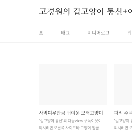
본문 바로가기
고경원의 길고양이 통신+
홈
태그
미디어로그
위
사막여우만큼 귀여운 모래고양이
'길고양이 통신'의 다음view 구독이웃이
'길고양이 
되시려면 오른쪽 사이드바 고양이 얼굴
되시려면 