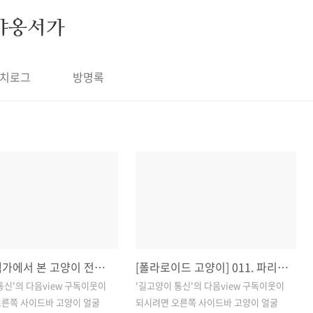
야옹서가
치로그
방명록
파리 주택가에서 본 고양이 전망대, 신기해
[폴라로이드 고양이] 011. 파리의 낭만 고양이
통신'의 다음view 구독이웃이
'길고양이 통신'의 다음view 구독이웃이
오른쪽 사이드바 고양이 얼굴
되시려면 오른쪽 사이드바 고양이 얼굴