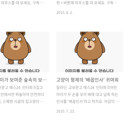
에 마우스를 대 보세요. 구독을
위 + 버튼에 마우스를 대 보세요. 구독을
제 블로그에 새 글이 올라올 때
선택하면, 제 블로그에 새 글이 올라올 때
2010. 8. 2.
//v.daum.net/my에서 편하
마다 http://v.daum.net/my에서 편하
있습니다. (구독이웃 등록은 다음
게 볼 수 있습니다. (구독이웃 등록은 다음
후 가능합니다.) 길고양이뿐 아
넷 로그인 후 가능합니다.) 길고양이뿐 아
의 모든 생명을 애틋히 여기며,
니라 길 위의 모든 생명을 애틋히 여기며,
을 기원하는 분들과 오래 가
그들의 평안을 기원하는 분들과 오래 가
맺고 싶습니다. 낯선 여행지에
는 인연을 맺고 싶습니다. 파리의 길고양
고양이는, 저 같은 '고양이 여행
이를 찾아 골목을 돌아다니다가 발견한
더없이 큰 기쁨입니다. 특히 고
예쁜 그래피티. 찌는 듯한 더위에 맥을 못
 시설을 발견하게 되면, 원래
추던 저도 정신이 번쩍 들 만큼 사랑스러
아기고양이가 보여준 숲속의 보물단지
고양이 형제의 '배꼽인사' 귀여워
 잠시 잊고 그 자리에 한참을
웠어요. 온몸에 윤기가 자르르 도는 검은
는데요, 파리국립자연사박물관
고양이가 오도카니 앉아 나비를 낚고 있
보문고 예스24 인터파크집고
알라딘 교보문고 예스24 인터파크어린
 길에 한 주택가에서 고양이
네요. 한국에서 고양이가 나비라고도 불
집안에서만 뛰놀아야 안전하다
아이가 두 손을 모아 배에 대고 넙죽 하는
발견하고 기발한 아이디어에 웃
린다는 걸, 이 그림을 그린 사람은 알고 있
, 스웨덴 시골의 집고양이들
인사를 '배꼽인사'라고 하지요. 어감이 귀
 ..
었을까요? 아마..
이 자연 속에서 마음껏 뛰노
여워서 기억하는데스웨덴의 한 시골집에
2010. 7. 23.
놀랍기도 하고, 한편으론 부럽
서 만난 아기 고양이에게서 이 배꼽인사
다. 아무도 간섭할 사람이 없
를 환영선물로 받았습니다. 물론 처음부
 고양이들은 드넓은 숲속에서
터 인사를 받은 것은 아니고, 경계의 눈초