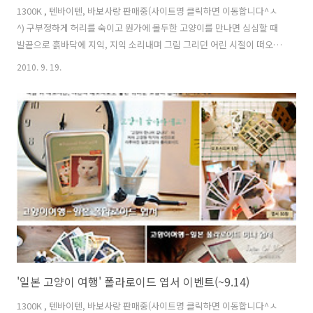
1300K , 텐바이텐, 바보사랑 판매중(사이트명 클릭하면 이동합니다^ㅅ
^) 구부정하게 허리를 숙이고 뭔가에 몰두한 고양이를 만나면 심심할 때
발끝으로 흙바닥에 지익, 지익 소리내며 그림 그리던 어린 시절이 떠오릅
니다. 고양이도 심심하면 앞발로 그림 그리며 놀까요? 아니면, 지나가는
2010. 9. 19.
벌레라도 발견한 걸까요. 혼자서도 잘 노는 고양이를 보면서 이런저런 생
각을 해 봅니다. 고양이 좋아하세요? 이 배너를 눌러 구독+해 보세요=(^
ㅅ^)= 아래 손가락버튼을 눌러 추천해주시면, 제게 큰 힘이 됩니다.
'일본 고양이 여행' 폴라로이드 엽서 이벤트(~9.14)
1300K , 텐바이텐, 바보사랑 판매중(사이트명 클릭하면 이동합니다^ㅅ