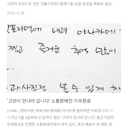
고양이 모양으로 만든 건물이겠죠? 올해 7월 20일 완공을 목표로 열심히
건축 중인 역사는, 고양이 얼굴로 의인화, 아니 의묘화한 건물이라고 합
2010. 4. 28.
니다. 와카야마 전철의 '타마 역사 서포터즈 모집' 포스터입니다. 예전 딸
기 전차와 장난감 전차, 타마 전차를 제작할 때와 마찬가지로, 여러 시민
들의 뜻을 함께 모아 십시일반으로 역사 건축비를 보조하고 있습니다. 역
사의 지붕은 노송나무 껍질로 만들고 일본 전통 공법으로 제작한다고 하
네요. 지붕 정면의 조그만 창 2개는 언제나 형형하게 뜬 고양이의 두 눈을
형상화한 것이고, 지붕 양 끝에 삐쭉 올라온 2개의 삼각형은 작은 소..
'고양이 만나러 갑니다' 소품판매전 기부완료
1300K , 텐바이텐, 바보사랑 판매중(사이트명 클릭하면 이동합니다^ㅅ
^) 지난 2월 2일부터 27일까지 열린 '고양이 만나러 갑니다' 출간기념전
부대행사로 진행한 소품판매전에서 제작 실비, 포장 배송비 등 제반 경비