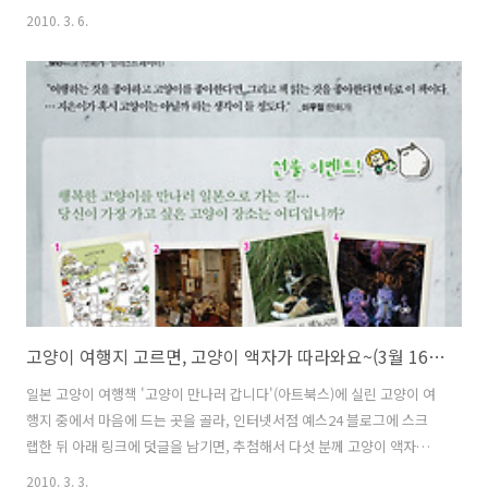
를 제한 수익금 1,013,450원을 오늘자로 한국고양이보호협회에 기부했
2010. 3. 6.
습니다. 길고양이들을 위해 힘쓰시는 분들께 조금이나마 도움이 되기를
바랍니다. 한 달간이나 전시공간을 선뜻 내어주신 갤러리146Market 박
지민 큐레이터님, 전시를 물심양면으로 도와주신 아트북스 출판사에 감
사드리고, 사진 속 길고양이들을 보러 와주신 분들께 특별히 감사드립니
다. 방명록 이벤트 당첨자 5분께는 개별연락을 드렸고, 소정의 선물을 월
요일에 발송하겠습니다. (당첨자 중 아래 글을 남겨주신 song-ee
Mom..
고양이 여행지 고르면, 고양이 액자가 따라와요~(3월 16일 마감)
일본 고양이 여행책 '고양이 만나러 갑니다'(아트북스)에 실린 고양이 여
행지 중에서 마음에 드는 곳을 골라, 인터넷서점 예스24 블로그에 스크
랩한 뒤 아래 링크에 덧글을 남기면, 추첨해서 다섯 분께 고양이 액자를
보내드리는 이벤트가 진행됩니다. 지난 2월 말에 끝난 사진전에 오지 못
2010. 3. 3.