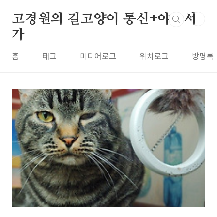
본문 바로가기
고경원의 길고양이 통신+야옹서
가
홈
태그
미디어로그
위치로그
방명록