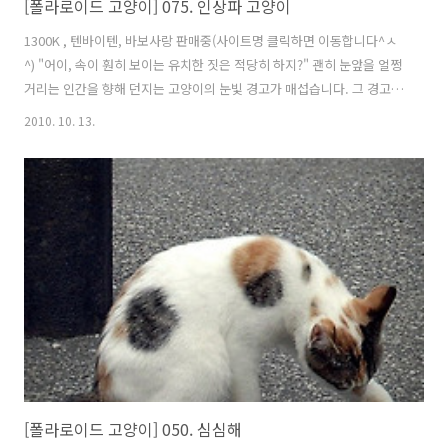
[폴라로이드 고양이] 075. 인상파 고양이
1300K , 텐바이텐, 바보사랑 판매중(사이트명 클릭하면 이동합니다^ㅅ
^) "어이, 속이 훤히 보이는 유치한 짓은 적당히 하지?" 괜히 눈앞을 얼쩡
거리는 인간을 향해 던지는 고양이의 눈빛 경고가 매섭습니다. 그 경고
도, 좋아하는 사람 눈엔 귀엽게만 보이지만요. 구독+ 버튼으로 '길고양이
2010. 10. 13.
통신'을 구독해보세요~ 트위터: @catstory_kr ↓ '손가락 버튼'을 눌러
추천해주시면 큰 힘이 됩니다
[폴라로이드 고양이] 050. 심심해