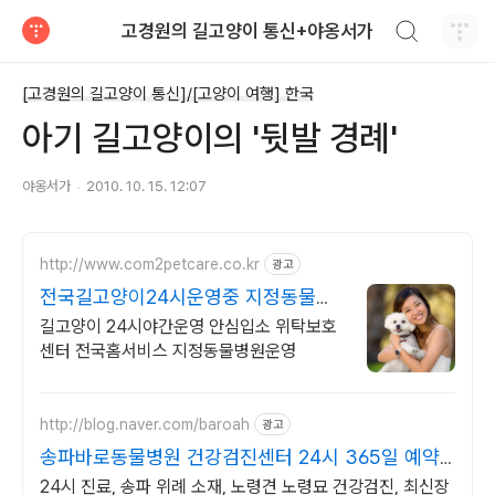
검색하기
고경원의 길고양이 통신+야옹서가
티스토리
[고경원의 길고양이 통신]/[고양이 여행] 한국
아기 길고양이의 '뒷발 경례'
야옹서가
2010. 10. 15. 12:07
http://www.com2petcare.co.kr
광고
전국길고양이24시운영중 지정동물병
원운영 기초검사무료
길고양이 24시야간운영 안심입소 위탁보호
센터 전국홈서비스 지정동물병원운영
http://blog.naver.com/baroah
광고
송파바로동물병원 건강검진센터 24시 365일 예약
가능
24시 진료, 송파 위례 소재, 노령견 노령묘 건강검진, 최신장