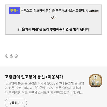
버튼으로 '길고양이 통신'을 구독해보세요~
트위터:
@catstor
구독+
y_kr
↓ '손
가락
버튼'을 눌러 추천해주시면 큰 힘이 됩니다
(새창열림)
로그 정보
고경원의 길고양이 통신+야옹서가
'길고양이 통신'은 고경원 작가가 2003년부터 운영해 온 고양
이 전문 블로그입니다. 2017년 고양이 전문 출판사 '야옹서
가'를 창립한 뒤로 출판사 소식도 함께 전하고 있습니다. 야옹
서가에서는 매년 9월 9일 한국 고양이의 날 기획전을 개최하
면서, 고양이와 반려인의 행복에 도움이 될 책을 만듭니다.
구독하기