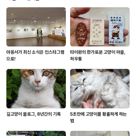
고양이의 하품 장면입니다. 입을 크게 벌리니 송곳니가 드
러나고, 눈이 옆으로 쭉 찢어져서 어쩐지 위협하는 것만 같
고, 괜히 꽉 깨물 것 같다고 생각되기 때문은 아닐까 싶습니
다. 그러나 고양이 입장에선 이런 평가는 억울한 면이 있어
요. "난 그냥 졸려서 ..
야옹서가 최신 소식은 인스타그램
타이완의 한가로운 고양이 마을,
으로!
허우퉁
길고양이 블로그, 8년간의 기록
5초만에 고양이를 황홀하게 하는
법