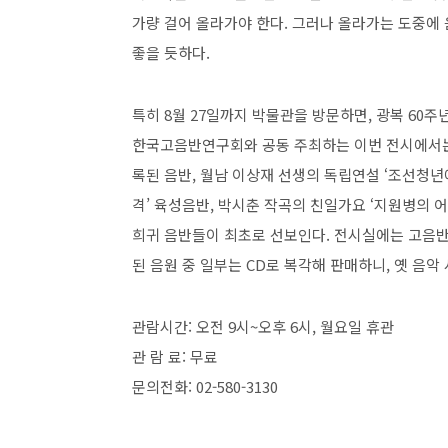
가량 걸어 올라가야 한다. 그러나 올라가는 도중에
좋을 듯하다.
특히 8월 27일까지 박물관을 방문하면, 광복 60주
한국고음반연구회와 공동 주최하는 이번 전시에서는 1
록된 음반, 월남 이상재 선생의 독립연설 ‘조선청년
격’ 육성음반, 박시춘 작곡의 친일가요 ‘지원병의 어
희귀 음반들이 최초로 선보인다. 전시실에는 고음반
된 음원 중 일부는 CD로 복각해 판매하니, 옛 음
관람시간: 오전 9시~오후 6시, 월요일 휴관
관 람 료: 무료
문의전화: 02-580-3130