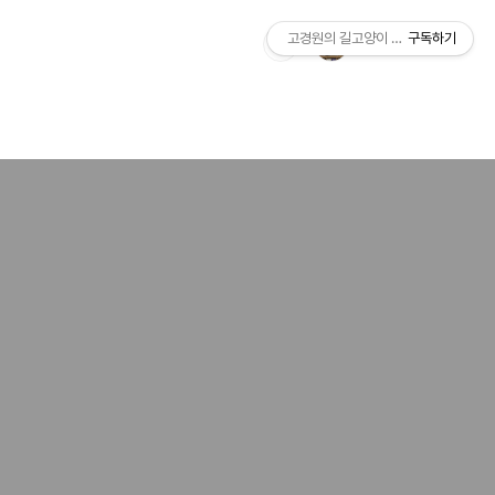
고경원의 길고양이 통신+야옹서가
구독하기