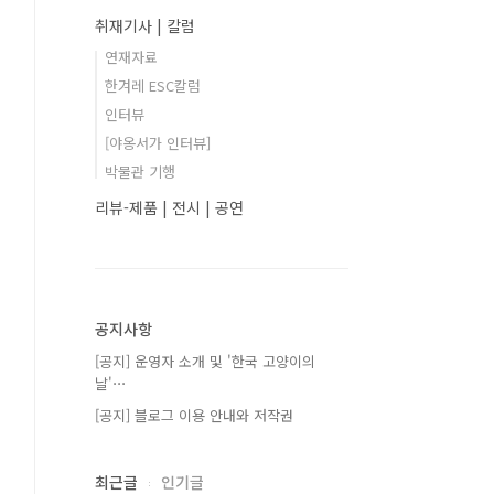
취재기사 | 칼럼
연재자료
한겨레 ESC칼럼
인터뷰
[야옹서가 인터뷰]
박물관 기행
리뷰-제품 | 전시 | 공연
공지사항
[공지] 운영자 소개 및 '한국 고양이의
날'⋯
[공지] 블로그 이용 안내와 저작권
최근글
인기글