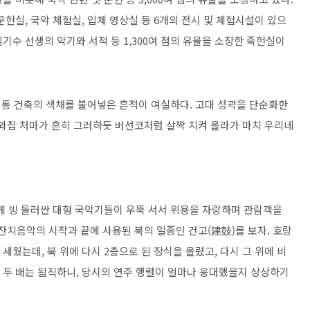
문헌실, 국악 체험실, 입체 영상실 등 6개의 전시 및 체험시설이 있으
기수 선생의 악기와 서적 등 1,300여 점의 유물을 소장한 죽헌실이
통 건축의 색채를 불어넣은 흔적이 여실하다. 고대 성곽을 단순화한
기와집 처마가 흔히 그러하듯 버선코처럼 살짝 치켜 올라가 마치 우리네
게 빙 둘러싼 대형 국악기들이 우뚝 서서 위용을 자랑하며 관람객을
잔치음악의 시작과 끝에 사용된 북의 일종인 건고(建鼓)를 보자. 호랑
 세웠는데, 북 위에 다시 2층으로 된 장식을 올렸고, 다시 그 위에 비
의 두 배는 됨직하니, 당시의 연주 행렬이 얼마나 웅대했을지 상상하기