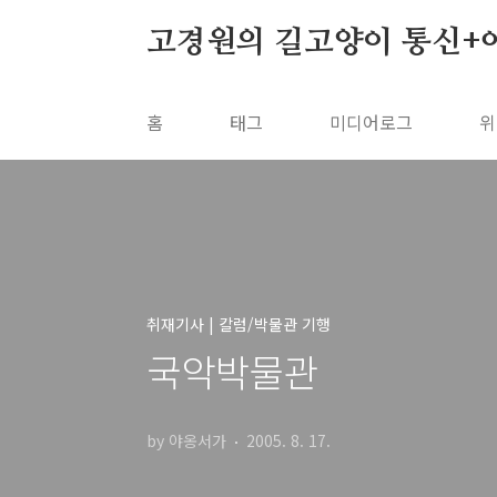
본문 바로가기
고경원의 길고양이 통신+
홈
태그
미디어로그
위
취재기사 | 칼럼/박물관 기행
국악박물관
by 야옹서가
2005. 8. 17.