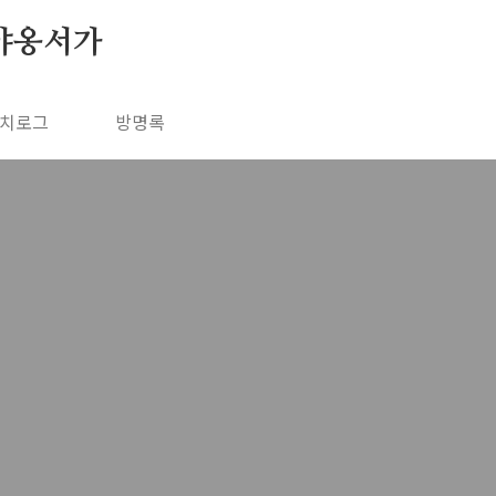
야옹서가
치로그
방명록