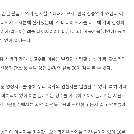
손을 붙잡고 악기 전시실로 데려가 보자. 한국 전통악기 53점과 아
 타악기로 세분해 전시했는데, 각 나라의 악기를 비교해 가며 감상하
라이카(러시아), 래틀(나이지리아), 타폰(태국), 사웅가욱(미얀마) 등 이
수 있어 흥미롭다.
 선생의 가야금, 고수로 이름을 떨쳤던 김명환 선생의 북, 판소리의
생의 단소 등 국악 명인 14명의 유품 50여 점을 볼 수 있다.
운 영상자료를 통해 우리 국악의 변천사를 일별할 수 있다. 특히 이제
 고루 비치되어 있어 어른들에게는 향수를 자극하고 아이들에게는 지난 시
한편 고문헌실에서는 국악 및 전통무용과 관련한 고문서 및 고악보들이
 공연이 이뤄지는 미술관ㆍ오페라하우스와는 약간 떨어져 있어 10분