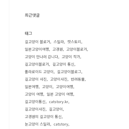
최근댓글
태그
길고양이 블로거
스밀라
캣스토리
일본고양이여행
고경원
고양이블로거
고양이 만나러 갑니다
고양이 작가
길고양이블로거
길고양이 통신
폴라로이드 고양이
길고양이블로그
길고양이 사진
고양이사진
반려동물
일본여행
고양이
고양이여행
고양이 여행
일본 고양이 여행
길고양이통신
catstory.kr
길고양이사진
길고양이
고경원의 길고양이 통신
눈고양이 스밀라
catstory