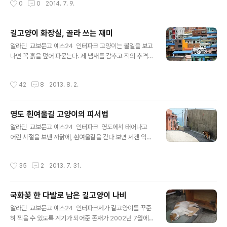
0
0
2014. 7. 9.
조건으로 생각해보는 일..
린 그림 같다. 휴대폰카메라밖에 없어 아쉬웠던 날.
길고양이 화장실, 골라 쓰는 재미
글 내용
알라딘 교보문고 예스24 인터파크 고양이는 볼일을 보고
나면 꼭 흙을 덮어 파묻는다. 제 냄새를 감추고 적의 추격을
피하기 위해서인데, 도시에서는 흙을 찾아보기 힘들어진지
오래다. 그래서 고양이의 눈길이 가는 곳도 도심 속 화단이
작성시간
42
8
2013. 8. 2.
다. 오래된 골목길엔 크고작은 화단을 만들어 가꾸는 분들
이 많기에, 고양이들도 그곳으로 찾아드는 것이다. 화단이
많으면 많을수록, 고양이의 선택 폭도 넓어진다. 고양이를
영도 흰여울길 고양이의 피서법
따라 화단 쪽으로 다가가본다. 주렁주렁 매달린 고추 열매
글 내용
아래 숨어들어 볼일을 보던 고양이가 갸웃 하며 얼굴을 내
알라딘 교보문고 예스24 인터파크 영도에서 태어나고
민다. 고양이가 등을 둥글게 세우고 약간 쭈그린 자세로 등
어린 시절을 보낸 까닭에, 흰여울길을 걷다 보면 제겐 익숙
을 툭, 툭 털면 큰 볼일을 보는 것이고, 그렇지 않으면 작은
한 고향 냄새가 느껴집니다. '고향' 이라는 단어를 발음할
볼일을 보는 게다. 긴장해서 나를 돌아본 바람에 고양이 오
때면 정 많은 어르신이 계신 푸근한 시골 풍경을 떠올리는
작성시간
35
2
2013. 7. 31.
줌발도 잠시 멈췄을..
분도 있겠지만, 제게 고향은 바닷길을 바로 곁에 두고 타박
타박 걸어가는 섬 고양이들이 살고 있는 영도의 이미지입
니다. 부산은 대한민국 제2의 도시로 손꼽힐 만큼 번화한
국화꽃 한 다발로 남은 길고양이 나비
도시이기도 하지만, 영도 흰여울길에는 여전히 제 기억 속
글 내용
의 옛 동네가 남아 있기에 부산을 들를 때마다 즐겨 찾게 된
알라딘 교보문고 예스24 인터파크제가 길고양이를 꾸준
답니다. 이날은 흰여울길에 들르면 꼭 찾아가보곤 하는 파
히 찍을 수 있도록 계기가 되어준 존재가 2002년 7월에