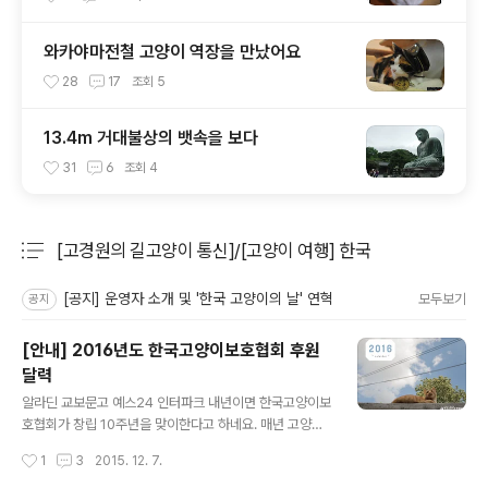
와카야마전철 고양이 역장을 만났어요
28
17
조회
5
13.4m 거대불상의 뱃속을 보다
31
6
조회
4
[고경원의 길고양이 통신]/[고양이 여행] 한국
분류 전체보기
주요 글 목록
[공지] 운영자 소개 및 '한국 고양이의 날' 연혁
모두보기
공지
[안내] 2016년도 한국고양이보호협회 후원
달력
글 내용
알라딘 교보문고 예스24 인터파크 내년이면 한국고양이보
호협회가 창립 10주년을 맞이한다고 하네요. 매년 고양이
를 테마로 고보협 달력이 나오는데, 올해는 재개발 고양이
작성시간
1
3
2015. 12. 7.
를 테마로 달력을 만들 예정이라고 해서 그간 찍은 길고양