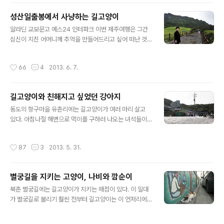
난다. 사람들이 우측통행을 하는 동안, 고양이는 사람이 뜸
성산일출봉에서 사냥하는 길고양이
한 왼쪽 길로 내려간다. 도망가는 와중에도 잠시 꼬리를 치
글 내용
켜들고 치익 오줌을 내뿜어 영역표시를 하는 여유를 보여
알라딘 교보문고 예스24 인터파크 이번 제주여행은 그간
준다. 어머니는 산으로 계속 올라가시고, 나는 반대쪽으로
심신이 지친 어머니께 추억을 만들어드리고 싶어 떠난 것
내려가는 상황이 되고 말았지만 일단 낯선 여행지에서 길
이었다. 보통 '고양이 여행'을 떠날 때면 고양이를 쉽게 만
고양이를 만난 반가움에 고양이 쪽을 따라가기로 했다. 일
날 수 있는 골목 많은 동네를 중심으로 동선을 짜지만, 이번
작성시간
66
4
2013. 6. 7.
출봉을 등지고 수풀 속에 자리를 잡고 앉았다..
에는 어머니를 위해 초여름의 제주를 만끽할 수 있는 자연
여행을 염두에 뒀다. 혹시 여행 중에 고양이와 만난다면 더
없이 좋겠지만, 못 만나더라도 그것대로 좋은, 그렇게 느슨
길고양이와 친해지고 싶었던 강아지
한 여행을 하리라 다짐했다. 하지만 운이 좋았는지 여행 첫
글 내용
날 성산일출봉에서 행운의 삼색 고양이를 만날 수 있었다.
동도의 항구마을 유촌리에는 길고양이가 여러 마리 살고
일출봉을 오르는 동안 어머니도 찍어드리고, 어머니가 좋
있다. 아침나절 해변으로 먹이를 구하러 나오는 녀석들이
아하시는 야생화도 틈틈이 찍고 하면서 쉬엄쉬엄 올라간
종종 눈에 띈다. 작년 여름 인근 마을로 취재를 갔다가 시간
다. 일출봉은 왕복 50분이 걸린다고 입구 안내문에 적혀
이 남아, 오래간만에 동도 길고양이들의 안부를 확인하고
작성시간
87
3
2013. 5. 31.
있지만, 초입은 경사가 가파르지 않아도..
돌아올 수 있었다. 2009년 봄 이곳 길고양이의 생태 답사
차 방문했을 때 본 녀석들의 얼굴은 거의 찾아볼 수 없고 새
로운 고양이들이 대부분이지만, 길고양이들의 생애주기가
별궁길을 지키는 고양이, 나비와 깜순이
있으니 세대교체는 어쩔 수 없는 일이겠구나 싶다. 그날따
글 내용
라 아무도 놀아주지 않아서 심심했던지 흰둥이 한 녀석이
북촌 별궁길에는 길고양이가 지키는 매점이 있다. 이 일대
마음을 굳게 먹고 삼색이 곁으로 슬금슬금 다가간다. 잠시
가 별궁길로 불리기 훨씬 전부터 길고양이는 이 언저리에
뒤돌아서서 '오늘은 저 누나의 마음을 사로잡아 봐야지' 하
서 대대로 살아왔다. 골목의 역사만큼 매점 고양이의 역사
고 진지하게 다짐하면서. 보통 개가 가까이 오면 길고양이
도 깊다. 우리 가족이 안국동에 처음 정착해 살던 무렵 내가
작성시간