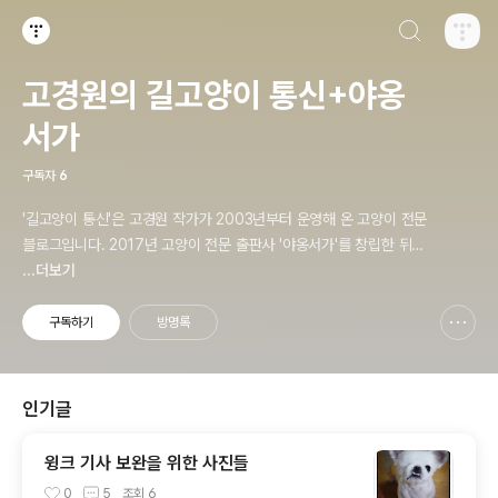
검색하기
티스토리
고경원의 길고양이 통신+야옹
서가
구독자
6
'길고양이 통신'은 고경원 작가가 2003년부터 운영해 온 고양이 전문
블로그입니다. 2017년 고양이 전문 출판사 '야옹서가'를 창립한 뒤로
출판사 소식도 함께 전하고 있습니다. 야옹서가에서는 매년 9월 9일
...더보기
한국 고양이의 날 기획전을 개최하면서, 고양이와 반려인의 행복에 도
움이 될 책을 만듭니다.
구독하기
방명록
신고하기 레이어
열기
인기글
윙크 기사 보완을 위한 사진들
0
5
조회
6