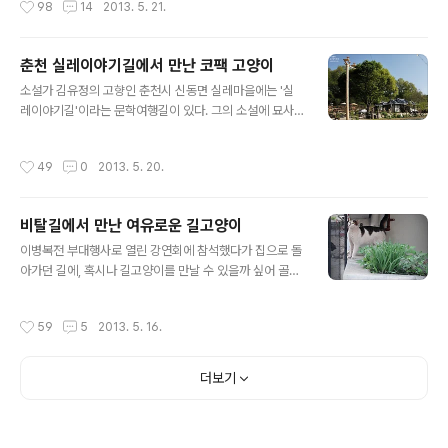
98
14
2013. 5. 21.
는 도망가기 일쑤이지만 삼색이는 원..
‘고양이집’이라고 부르던 매점이 있었다. 집 근처에 작은 매
점이 세 군데나 있었지만 그곳을 자주 찾았던 건 역시 고양
이를 키우는 할머니가 살고 있기 때문이었다. 그때까지만
춘천 실레이야기길에서 만난 코팩 고양이
해도 집에서 고양이를 키울 수 없었기 때문에, 고양이를 가
글 내용
까이에서 볼 수 있는 유일한 곳은 그 가게였다. 한갓지던 이
소설가 김유정의 고향인 춘천시 신동면 실레마을에는 '실
동네도 1990년대로 접어들며 개발 바람이 불기 시작했다.
레이야기길'이라는 문학여행길이 있다. 그의 소설에 묘사
작고 오래된 가게를 운영하던 사람들은 치솟는 월세에 문
된 이야기들 중 일부가 도보여행길로 되살아난 것인데, '들
을 닫았고, 그런 가게들이 사라진 자리에는 관광객 대상 음
병이들 넘어오던 눈웃음길', '점순이가 ‘나’를 꼬시던 동백
작성시간
49
0
2013. 5. 20.
식점과 찻집이 들어섰다. 좁..
숲길', '덕돌이가 장가가던 신바람길', '도련님이 이쁜이와
만나던 수작골길' 등 총 16가지 길이 조성되어 있다고 한
다. 해학적인 길 이름만 들어도 김유정 소설의 분위기가 떠
비탈길에서 만난 여유로운 길고양이
오른다. 이렇게 이야기가 있는 길을 걷는 것도 재미나지만,
글 내용
내겐 고양이를 만날 수 있어서 더 즐거웠던 길이다. 김유정
이병복전 부대행사로 열린 강연회에 참석했다가 집으로 돌
문학관에서 마을 쪽으로 이어지는 실레이야기길 곳곳에는
아가던 길에, 혹시나 길고양이를 만날 수 있을까 싶어 골목
이렇게 나무로 깎은 솟대가 우뚝 서 있어서 여행길의 정취
안쪽으로 들어가본다. 10여 년 전 처음으로 웹진 기자 일을
를 더한다. 솟대에 눈이 팔려 잠시 걸음을 멈추었다가, 저
시작한 곳도 이 동네였다. 일부러 길고양이를 찾아나서기
작성시간
59
5
2013. 5. 16.
멀리 목제 데크 쪽에 몸을 숨..
보다는 취재 차 카메라를 들고 나선 김에, 오며가며 눈에 띄
는 녀석들을 무심코 찍곤 했다. 대로변에서 볼 때는 상업시
설만 가득한 것 같은 혜화동이지만, 주택가 쪽으로 접어들
더보기
면 익숙한 번잡함과 또 다른 풍경이 있다. 길고양이가 숨어
드는 곳도 이렇게 골목 많은 동네다. 골목을 오르내리다 보
면, 담벼락 아래로 훌쩍 뛰어내리며 달아나는 고양이를 간