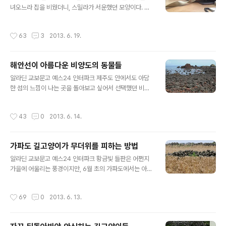
리만 남았습니다. 얼룩고양이 한 녀석과 고등어 줄무늬가
녀오느라 집을 비웠더니, 스밀라가 서운했던 모양이다. 어
새끼예요. 자동차로 카메라만 불쑥 들이밀고 찍었더니 엄
제 저녁 10시가 다 되어서야 집에 도착해서 짐 먼저 책상
마 꼬맹이랑, 어린 줄무늬 고양이의 눈도 덩달아 휘둥그래
위에 풀어놓고, 너무 피곤해서 정리도 안 한 채로 잠이 들었
작성시간
63
3
2013. 6. 19.
졌어요. 보통 엄마가 앞에 나서서 새끼들을..
더니 아침에 스밀라가 저러고 있다. 3일 동안 몸에 지니고
다녔던 귀중품 보관지갑인데, 아예 베개 삼아 깔고 앉았
다. 샐쭉한 표정이 '도대체 어디 갔다 온 거야?' 하는 듯하
해안선이 아름다운 비양도의 동물들
다. 모른 척, 못본 척 나와 눈을 맞추지 않고 있지만, 사실은
글 내용
알고 있다. 책상 위에서 저 자세로 누워 나를 내려다보면서
알라딘 교보문고 예스24 인터파크 제주도 안에서도 아담
'언제쯤 일어나려나' 하고 기다리고 있었다는 걸. 무심한
한 섬의 느낌이 나는 곳을 돌아보고 싶어서 선택했던 비양
듯 누워있지만 귀만은 이쪽으로 돌리고, 키보드를 치는 내
도. 비양봉에 올라 보는 풍경도 시원했지만, 만약 비양도의
소리를 귀기울여 듣고 있다. 올 한 해는 그간 계획만 해두었
아름다움을 만끽하고 싶다면 해안을 여유있게 돌아보는 쪽
작성시간
43
0
2013. 6. 14.
던 ..
을 권해드리고 싶다. 비양봉도 오르고 해안도 돌아보려면
제법 시간이 걸리기 때문. 비양도에는 배가 하루에 세 차례
만 들어오기 때문에, 오전 9시 배로 들어온 사람은 12시 1
가파도 길고양이가 무더위를 피하는 방법
6분 배로 나가거나 오후 3시 16분 배를 타고 나가야 하는
글 내용
데, 오후 3시까지 머물기엔 시간이 좀 남고 12시 배로 나가
알라딘 교보문고 예스24 인터파크 황금빛 들판은 어쩐지
기엔 시간이 빠듯했다. 바닷가에 발도 담가보고 쉬기도 할
가을에 어울리는 풍경이지만, 6월 초의 가파도에서는 아직
생각이면 해안선을 따라 돌아보는 쪽에 집중하는 게 좋을
남아있는 보리밭 덕에 한 발 앞서 가을 정취를 느낄 수 있었
것 같다. 해안선을 따라 걷다 보면 제주도의 현무암을 닮은
다. 이 풍경도 며칠 지나지 않아 사라지고 빈 들판만 남겠지
작성시간
69
0
2013. 6. 13.
길고양이도 뚜벅뚜벅 걸어간..
만, 그나마 이 풍경을 마음에 담아올 수 있어 기뻤다. 하지
만 실제로 바람에 흔들리는 보리밭에서 느껴지는 가을 냄
새와 달리, 이른 더위 때문에 내내 모자와 햇빛을 가릴 수