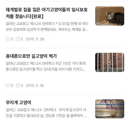
이 사진들을 보내드렸습니다. 저는 사진기부를, 고양이 잡
지 를 만드는 펫러브에서는 편집디자인 기부를 해주셨고
재개발로 집을 잃은 아기고양이들의 임시보호
요. 달력 판매 수익금은 고양이들을 위해 쓰인다고 합니다.
처를 찾습니다[완료]
매년 길고양이 치료비와 보호소 고양이들 돌봄비로 적잖은
글 내용
금액이 들어간다는 걸 알기에, 제가 기획해서 매년 진행하
알라딘 교보문고 예스24 인터파크 * 5/30일 현재 네 마리
는 '고양이의 날' 전시 때도 약소하나마 후원판매를 하고 수
모두 임보처와 입양처가 정해졌네요. 계속되는 재개발 공
익금으로 고보협에 기부금을 전달하고 있습니다만, 올해는
사로 생명을 위협받는 고양이들이 나올 수 있는 상황이어
작성시간
0
2
2015. 5. 28.
달력 사진에도 참여하게 되어 보람이 있네요. 아래는 탁상
서, 새 소식이 들려오는 대로 또 임보처 공지가 나갈 수 있
달력 내지 사진 12장입니다. 재개발이 끝난,..
으니 가능하신 분은 꼭 연락주세요. 감사합니다. 서울 모처
의 재개발 구역에서 길고양이를 돌보고 있는 캣맘분의 요
휴대폰으로만 길고양이 찍기
청으로 글을 올립니다. 혹시라도 임시보호처를 찾을 수 있
글 내용
알라딘 교보문고 예스24 인터파크 최근 1년간 거의 휴대
으면 좋겠네요. 엄마고양이가 밥주는 곳 근처 빈집에 아기
폰으로만 길고양이를 찍고 있다(서울 외의 다른 지역으로
고양이를 낳아 키우던 상황이었는데 그 집이 1주~한달내
취재를 가거나 해외에서 '고양이 여행 프로젝트'를 진행할
에 철거할 예정이라 임시로 한 창고에서 보호하고 있다고
때는 예외로 하고). 일단 회사 근처로 길고양이 골목 산책을
하네요. 현재 철거지역 고양이들이 갑자기 집이 없어지면
작성시간
0
0
2015. 2. 18.
다닐 때는 그렇게 하고 있다. 회사에 다니기 시작하면서 늘
서 살 곳을 잃어 우왕좌왕하고 그중에는 갑자기 철거공사
부피 큰 카메라를 들고 다니는 게 번거로웠던 게 가장 큰 이
가 시작되면서 미처 피하지 못하고 죽는 경우도..
유지만, 한 가지 연구해보고 싶은 과제가 생겼기 때문이다.
무지개 고양이
앞으로 살면서 카메라가 없는 상황에서 고양이를 만나는
글 내용
상황이 더 많을 것이다. 그럴 때 휴대폰만으로 길고양이를
알라딘 교보문고 예스24 인터파크 무지개 길고양이 사
제대로 포착할 수 있을까, 휴대폰으로만 찍는 사진에서 얻
진을 기증하고 돌아오던 날, 연남동 기찻길 옆 골목에서 만
을 수 있는 장점은 뭐가 있을까 하는 궁금증이 생겼다. 제약
난 또 다른 무지개 고양이. 셔터 문에 누군가 그린 낙서가
조건이 있을 때 그걸 한계로 받아들이지 않고 하나의 실험
고양이 꼬리와 만나니 꼭 꼬리 끝에 붓을 쥐어주고 나서 그
작성시간