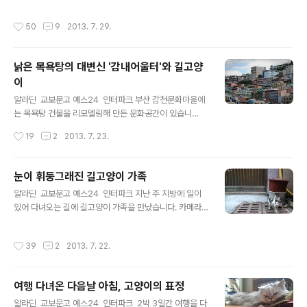
란 골목 고양이길에서 고양이 가족을 만날 수 없어 아쉬운
만난 화단 고양이들이었다면,고양이와 함께 살 수 없던 중
마음으로 바다를 향해 난 길을 따라 하염없이 걸었습니다.
학생 시절부터 고양이의 추억을 남겨준 곳은 별궁길 고양
작성시간
50
9
2013. 7. 29.
더위를 피해 담벼락을 ..
이 매점이었습니다.별궁길 고양이 매점을 거쳐간 여러 마
리 길고양이 중에서도 나비는 별궁길 앞을 지나는 많은 분
들의 모델이 되어줄 만큼 두루 사랑받은 길고양이였지요.
낡은 목욕탕의 대변신 '감내어울터'와 길고양
원래 집고양이였다가 길에서 살게 된 탓에 사람을 무서워
이
하지 않았다고 합니다. 나비의 넉살은 경험에서 온 것이겠
글 내용
죠. 나에게 잘해주는 사람은 믿어도 된다는...그런데 별궁길
알라딘 교보문고 예스24 인터파크 부산 감천문화마을에
매점을 지키던 나비가 세상을 떠났다는 소식을 지난 토요
는 목욕탕 건물을 리모델링해 만든 문화공간이 있습니
일에 전해듣고, 그간 나비를 돌봐주신 분이 메일로 보내주
다. 작년 8월 초 정식으로 문을 연 감내어울터인데요. 시설
작성시간
19
2
2013. 7. 23.
신 사진을 받아보았습니다. 매점 아주머니께 나..
이 낙후되어 찾는 사람이 거의 없었던 '건강탕'이라는 이름
의 목욕탕 건물이 뼈대가 되었답니다. 사진 속 빨간 점선 부
분이 감내어울터 자리입니다. 4층 옥상에는 전망대가 있어
눈이 휘둥그래진 길고양이 가족
서, 길고양이가 있는 장소를 멀리서 확인할 수도 있습니
글 내용
알라딘 교보문고 예스24 인터파크 지난 주 지방에 일이
다. 저도 감내어울터 옥상에 올랐다가 운 좋게 고양이를 한
있어 다녀오는 길에 길고양이 가족을 만났습니다. 카메라
마리 만났었지요. 이곳은 감천문화마을 커뮤니티센터라는
스트랩이 풀려 한번 바닥으로 낙하하고 나서 렌즈에 이상
이름으로, 마을을 찾는 여행객은 물론 마을 주민들의 휴식
이 생기는 바람에, 갖고 있던 카메라로는 사진을 찍을 수 없
처와 문화강좌 공간으로도 애용되고 있습니다. 우리나
작성시간
39
2
2013. 7. 22.
어서 아쉬우나마 휴대폰으로 찍어두었어요.고양이를 좋아
라 곳곳의 오래된 골목들을 찾아 고양이 여행을 다니다 보
하는 가게에서 줄곧 밥을 얻어먹고 있는 가족들인데, 엄마
면 대개 마을에서 벽화미술 프로젝트가 시행된 곳이..
의 이름은 꼬맹이. 이 근처에서 꼬맹이를 돌보는 분도 아기
여행 다녀온 다음날 아침, 고양이의 표정
고양이들 이름은 아직 지어주지 못했다고 하네요.꼬맹이는
글 내용
세 마리 새끼를 낳았는데 한 마리는 요즘 보이지 않고 두 마
알라딘 교보문고 예스24 인터파크 2박 3일간 여행을 다