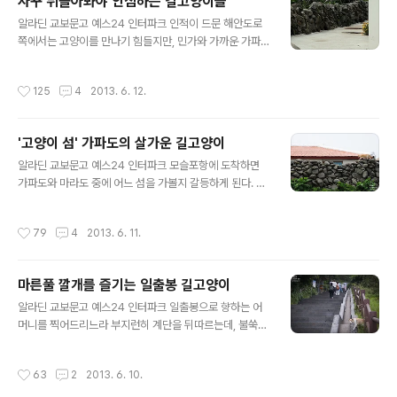
자꾸 뒤돌아봐야 안심하는 길고양이들
있는 옷차림을 하고 걸어야 했다. 멀리서 걷고 있는 어머니
글 내용
모습도 차양모자와 스카프, 마스크로 완전무장한 모습이
알라딘 교보문고 예스24 인터파크 인적이 드문 해안도로
다. 그래도 바닷바람이 불어줘서 더위 속에서 조금은 걷기
쪽에서는 고양이를 만나기 힘들지만, 민가와 가까운 가파
가 수월했다. 사람이 더울 때면 고양이도 더위를 탄다. 보리
도의 돌담길을 따라 걷다 보면 길고양이들을 어렵지 않게
밭에서 불어오는 바람을 맞으며, 그것만으로는 더위를 이
만날 수 있다. 녀석들이 자주 나타나는 곳은 항구와 가까운
작성시간
125
4
2013. 6. 12.
길 수 없었던지 고양이는 시원한..
민박 근처와 하동마을 쪽. 도시의 길고양이나 섬고양이나
사는 곳은 달라도 행동양식은 비슷해서, 사람을 보면 경계
하고 일단 안전거리를 확보하기 위해 달아난다. 성급히 달
'고양이 섬' 가파도의 살가운 길고양이
려가면서도 꼭 한번쯤은 뒤를 돌아보곤 해서 달아나는 속
글 내용
도가 조금씩 늦춰지지만, 그래야만 안심되는 것이 또 고양
알라딘 교보문고 예스24 인터파크 모슬포항에 도착하면
이 마음인지라 그 절차를 건너뛸 수는 없다. 가파도 어디를
가파도와 마라도 중에 어느 섬을 가볼지 갈등하게 된다. 하
가더라도 돌담을 볼 수 있어서, 고양이들도 자연스레 돌담
지만 "짜장면 시키신 분~"이라는 광고로 유명해져 거대 관
사이로 혹은 돌담 곁으로 몸을 붙여 달아난다. 돌담 뒤에 숨
광지처럼 되어버린 마라도보다는 소담한 가파도가 마음에
작성시간
79
4
2013. 6. 11.
어서 동네 주민들의 모습을 훔쳐보던 또..
끌렸다. 제주올레 코스를 완주하기는 힘들 것 같고, 길을 잃
거나 지칠 부담없이 가볍게 돌아볼 수 있는 올레길을 짚어
보다 선택한 곳이 가파도였다. 청보리밭축제로 유명해진
마른풀 깔개를 즐기는 일출봉 길고양이
섬이지만, 어머니와 내게는 '고양이 섬'의 추억을 안겨준 곳
글 내용
이 되었다. 제주를 여행하며 만난 녀석들 중에 가장 살가운
알라딘 교보문고 예스24 인터파크 일출봉으로 향하는 어
길고양이를 이곳에서 만났으니까. 섬을 한 바퀴 도는 동안
머니를 찍어드리느라 부지런히 계단을 뒤따르는데, 불쑥
녀석 외에도 서너 마리 고양이를 더 만날 수 있었다. 여행을
나타난 노랑얼룩이. 어머니의 추억앨범을 만들어드리는 게
정리하면서 돌아보니 그날 아침 가파도행 배를 선택한 것
이번 여행의 목적 중 하나이지만, 여행 중에 만나는 길고양
작성시간
63
2
2013. 6. 10.
이 더 나은 결정이었던 것 같다...
이를 찍는 일도 포기할 수는 없다. 고양이도 산 위쪽으로 도
망가는 것은 힘든지, 계단을 거쳐 아래로 내려가면서 달아