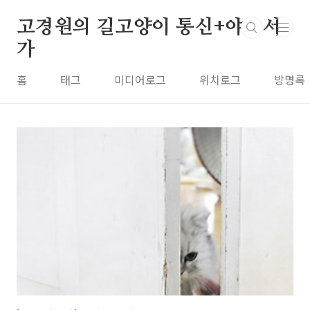
본문 바로가기
고경원의 길고양이 통신+야옹서
가
홈
태그
미디어로그
위치로그
방명록