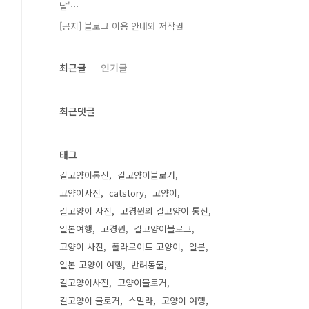
날'⋯
[공지] 블로그 이용 안내와 저작권
최근글
인기글
최근댓글
태그
길고양이통신
길고양이블로거
고양이사진
catstory
고양이
길고양이 사진
고경원의 길고양이 통신
일본여행
고경원
길고양이블로그
고양이 사진
폴라로이드 고양이
일본
일본 고양이 여행
반려동물
길고양이사진
고양이블로거
길고양이 블로거
스밀라
고양이 여행