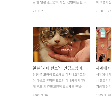
로 한 일본 길고양이 사진, 정면에는 한국
이 여행사진
길고양이 사진, 왼쪽에는 고양이와 관련
《고양이, 
2010. 2. 1.
2010. 1. 27
된 명소와 고양이 인형 관련 사진을 걸었
본 길고양이
어요. 100픽셀 프로젝트 사진은 대형인화
픽셀 프로
업체에 별도로 맡겼는데, 토요일까지 오
전을 위해 
기로 한 사진이 오질 않아 걱정이네요. 택
함께 겁니다
배아저씨가 전화 왔길래 관리실에 맡겨달
아하는 사람
라 했더니 그 뒤로 연락이 없고, 관리실에
있었으면 좋
도 안 왔다고 하니 좀 난감합니다. 일단 그
젠가 우연히
사진 1장을 제외하면 나머지는 다 걸린 상
쯤 다정한 
태인데, 사진의 행방을 확인하는대로 설
는 전시였음 
일본 '카페 란포'의 안경고양이, 료스케
치해서 마저 포스팅할게요. *[추가] 배송
27일 오후
사고로 100픽셀 사진은 2월 5일부터 전시
판매전도 진
안경 쓴 고양이 료스케를 아시나요? 고양
세계에서 가
합니다. 카페 란포의 안경 쓴 간판고양이
세요^^ 그
이 마을로 유명한 됴쿄의 야나카에서 ‘카
시 헬로키티
료스케와, 기시 역 고양이 역장 타마의 초
터상품도 
페 란포’의 간판고양이 료스케를 만났습
기념해 산
상사진입니다. 여행 중에 만..
요. 자세한
니다. 일본에서는 가게의 상징이 된 유명
티의 저택에
2009. 3. 26.
2009. 3. 20
하세요..
한 고양이를 가리켜 ‘간판고양이'라 부르
흐르는 신비
더군요. 아마도 '간판스타' 같은 개념인
지해 물소리
듯합니다. 15살 먹은 할아버지 고양이 료
헬로키티 침