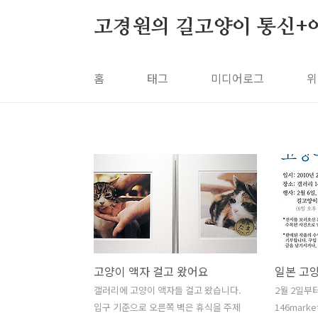
본문 바로가기
고경원의 길고양이 통신+
홈
태그
미디어로그
위
고양이 액자 걸고 왔어요
갤러리에 고양이 액자들 걸고 왔습니다.
2월 2일부
입구 기준으로 오른쪽 벽은 휴식을 주제
146mark