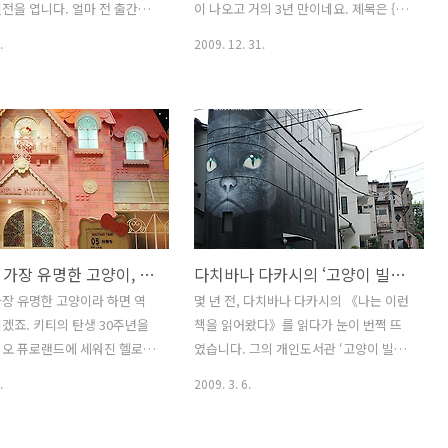
전을 엽니다. 얼마 전 출간한
이 나오고 거의 3년 만이네요. 제목은 {고
만나러 갑니다》에 수록된 일
양이, 만나러 갑니다}로 정해졌습니다. 증
.
2009. 12. 31.
와 고양이 명소 사진들, 100
정본은 오늘 택배로 받았지만, 서점에는
젝트 모자이크사진과 기금마련
연휴 끝나고 1월 6일 이후에나 풀릴 것 같
준비한 한국 길고양이 사진을
습니다. * 1월 4일 폭설 때문에 배본이 지
. 전시를 보면서 고양이를 좋
연되어서, 1월 11일 이후 배본된다고 합
들이 잔잔한 웃음을 지을 수
니다. 실사를 찍어 올리려 했더니 메모리
겠고, 전시가 끝난 뒤에도, 언
리더기가 말을 안 들어서, 최종 표지 시안
 길고양이와 마주칠 때 한번
을 올려요. 올해 진행했던 일 중에 제일 큰
눈길을 건네게 해줄 계기가 되
덩어리를 마무리짓고 한 해를 마감할 수
좋겠습니다. 2월 6일, 20일,
있어서 홀가분합니다. 인터넷서점에 신간
세계에서 가장 유명한 고양이, 키티의 집
다치바나 다카시의 ‘고양이 빌딩’에 가다
에는 제가 나가 있으면서 소품
정보가 업데이트되는 대로 자세한 정보
행하니 시간 되시면 구경 오
올릴게요. 2009년에는 허리 때문에 고생
장 유명한 고양이라 하면 역
몇 년 전, 다치바나 다카시의 《나는 이런
때는 고양이 역장 타마의 캐릭
했지만, 내년에는 몸도 건강해지고 마음
겠죠. 키티의 탄생 30주년을
책을 읽어왔다》를 읽다가 눈이 번쩍 뜨
갖고 나가 보여드릴 예정이에
도 굳건해지는 한해가 되었음 합니다. 사
리오 퓨로랜드에 세워진 헬로키
였습니다. 그의 개인도서관 ‘고양이 빌딩’
 내용은 아래 웹 포스터를 참고
람도 고양이도 ..
 다녀왔습니다. 물이 거꾸로
사진을 보았기 때문이죠. 지하 1층, 지상
.
2009. 3. 6.
한 분수, 센서로 움직임을 감
3층의 도서관 외벽 전체를 까맣게 칠하고,
를 들려주는 샤워실, 분홍빛
좁고 길쭉한 계단 벽에 거대한 검은 고양
구가 가득한 침실, 헬로키티
이 얼굴을 그려넣은 고양이 빌딩은 부럽