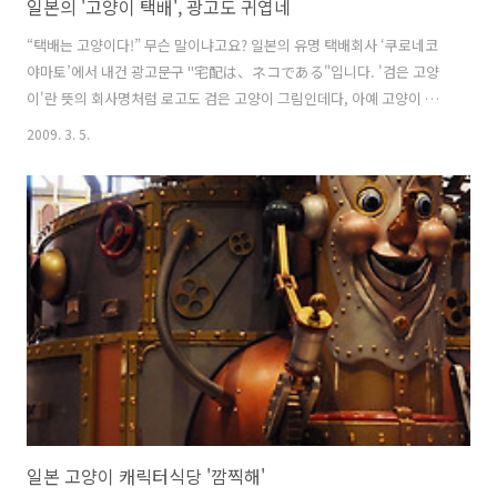
일본의 '고양이 택배', 광고도 귀엽네
“택배는 고양이다!” 무슨 말이냐고요? 일본의 유명 택배회사 ‘쿠로네코
야마토’에서 내건 광고문구 "宅配は、ネコである"입니다. '검은 고양
이'란 뜻의 회사명처럼 로고도 검은 고양이 그림인데다, 아예 고양이 꼬
리가 달린 택배차가 종횡무진 활약하는 모습을 TV광고로 만들어 웃음을
2009. 3. 5.
줍니다. 쿠로네코의 로고는 보시다시피 검은색 엄마고양이가 새끼고양
이의 목덜미를 물고 싱긋 웃는 모습입니다. 고양이는 불안을 느끼면 새끼
를 안전한 곳으로 옮깁니다. 그런데 아주 어린 새끼의 경우, 엄마고양이
가 다니는 것처럼 자유자재로 험한 길을 다니지 못하는 경우가 있습니다.
그럴 때 엄마고양이는 새끼의 목덜미를 아프지 않게 살짝 물고 안전한 곳
으로 나릅니다. 새끼는 몸을 축 늘어뜨린 채 엄마에게 몸을 맡깁니다. 이
러한 고양이의 습성..
일본 고양이 캐릭터식당 '깜찍해'