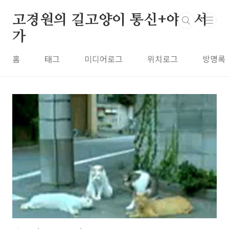
본문 바로가기
고경원의 길고양이 통신+야옹서
가
홈
태그
미디어로그
위치로그
방명록