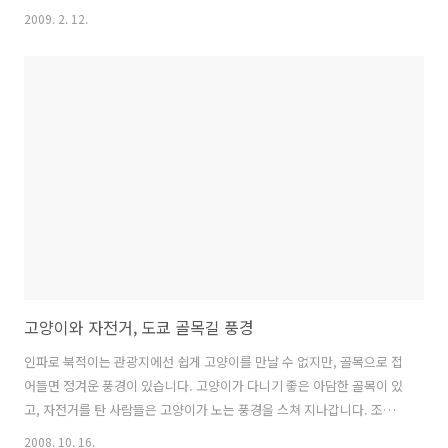
문인지, 밖에 나가는 걸 극도로 무서워한다. 얌전히 품에 안겨 있다가도,
2009. 2. 12.
신발 신고 나가려는 시늉을 하면 침을 꿀꺽 삼키면서 발톱을 내밀어 내
어깨에 콱 박고는, 뒷발로 밀치며 아래로 뛰어내린다. 한번은 바깥 구경
을 시켜주겠다고 이동장에 넣어 집 앞 공원으로 데리고 나왔더니, 스밀라
는 땅바닥에 붙은 껌처럼 벤치를 껴안고 꼼짝도 하지 않았다. 괜히 불안
한 마음만 자극할 거 같아 다음부터는 고양이와 함께하는 산책을 포기했
다. 고양이가 겁먹지 않게 바깥구경을 시켜줄 수는 없을까? 오사카의 복
고양이 신사에서..
고양이와 자전거, 도쿄 골목길 풍경
인파로 북적이는 관광지에선 쉽게 고양이를 만날 수 없지만, 골목으로 접
어들면 정겨운 풍경이 있습니다. 고양이가 다니기 좋은 아담한 골목이 있
고, 자전거를 탄 사람들은 고양이가 노는 풍경을 스쳐 지나갑니다. 조금
은 무심한 듯, 그러나 아주 무관심하지는 않게. 가끔 주차된(?) 자전거 앞
2008. 10. 16.