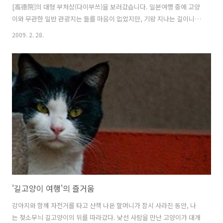
[高德院]의 대형 부처상(다이부쓰)을 보러갔습니다. 일본여행 중에 고양
이와 무관한 일반 관광지는 들를 마음이 없었지만, 기왕 지나는 길이니까
다이부쓰는 한번쯤 보고 싶었습니다. 도쿄를 중심으로 여행하면서 이곳
2009. 2. 28.
은 당일치기 여행으로 계획한 거라, 호텔은 도쿄에 잡고 '가마쿠라-에노
시마 프리패스'를 구입해서 하루종일 이용했는데, 이 지역을 운행하는 전
차 '에노덴' 노선에서는 자유롭게 내렸다 탔다 할 수 있거든요. 다이부쓰
는 높이 13.4미터, 무게만 121톤에 달하는 청동불상입니다. 일본에서 두
번째로 큰 불상이라네요. 사진으로는 크기를 체감할 수 없지만, 입장료
20엔을 내면 불상의 뱃속으로 들어가볼 수 있다고 해서, 한번 들어가보
았습니다. ..
'길고양이 여행'의 즐거움
강아지와 함께 자전거를 타고 산책 나온 할머니가 잠시 사라진 동안, 나
는 젖소무늬 길고양이의 뒤를 따라갔다. 낯선 사람을 만난 고양이가 대개