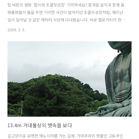
팀 버튼의 영화 '찰리와 초콜릿공장' 기억하세요? 흥겨운 음악과 함께 움
파룸파들이 춤을 추면 기이한 사건이 벌어지던 초콜릿공장처럼, 재미난
일이 일어날 것 같은 캐릭터 식당에 다녀왔습니다. 바로 헬로키티의 천국
'퓨로랜드'에 있는 푸드머신인데요. 고양이를 좋아하는 사람이라면, 특
2009. 3. 3.
히 세계에서 가장 유명한 고양이 캐릭터인 헬로키티의 팬이라면 퓨로랜
드는 역시 빼놓을 수 없는 주요 순례 코스 중 하나입니다. 이곳에는 산리
오의 대표 캐릭터인 헬로키티를 비롯해 시나모롤, 뱃지마루, 폼폼퓨린 등
귀여운 캐릭터가 가득하답니다. 식당의 중앙홀에 설치된 재미난 캐릭터
인형을 보고 있으면, 금세 식당 내부가 뚝딱뚝딱 움직이면서 뭔가 재미난
일이 일어날 것 같아요. 자 그럼 함께 구경해 볼까요? 푸드코트의 중앙홀
에는 로봇 요..
13.4m 거대불상의 뱃속을 보다
길고양이로 유명한 에노시마를 가는 길에, 가마쿠라의 명물인 고토쿠인