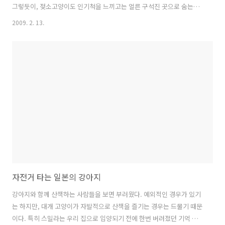
그렇듯이, 젖소고양이도 인기척을 느끼고는 얼른 구석진 곳으로 숨는다.
그때 내가 들고 있던 짐들은 15킬로그램쯤 되는 배낭 1개, 20인치 기내
2009. 2. 13.
용 트렁크 1개, 10킬로그램쯤 나가는 카메라 가방, 그리고 우산. 하여간
그 짐들을 바리바리 메고 끌고 길고양이를 따라갈 만한 상황은 아니었다.
오사카 체류 마지막 날이었고, 공항으로 가던 길에 잠시 들른 거라 코인
로커에 짐을 맡길 생각도 못한 터였다. 3초쯤 고민하다가, 기내용 트렁크
는 길에 세워두고, 귀중품이 든 배낭은 메고, 카메라는 들고 젖소고양이
를 따라 뛰었다. '이거 무슨 극기훈련도 아니고...'하고 잠시 생각했..
자전거 타는 일본의 강아지
강아지와 함께 산책하는 사람들을 보면 부러웠다. 예외적인 경우가 있기
는 하지만, 대개 고양이가 자발적으로 산책을 즐기는 경우는 드물기 때문
이다. 특히 스밀라는 우리 집으로 입양되기 전에 한번 버려졌던 기억 때