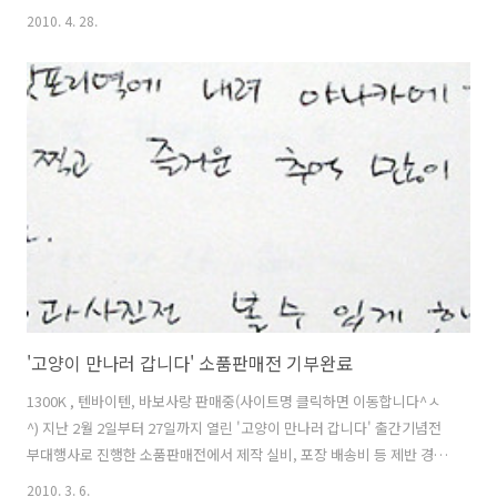
건축 중인 역사는, 고양이 얼굴로 의인화, 아니 의묘화한 건물이라고 합
2010. 4. 28.
니다. 와카야마 전철의 '타마 역사 서포터즈 모집' 포스터입니다. 예전 딸
기 전차와 장난감 전차, 타마 전차를 제작할 때와 마찬가지로, 여러 시민
들의 뜻을 함께 모아 십시일반으로 역사 건축비를 보조하고 있습니다. 역
사의 지붕은 노송나무 껍질로 만들고 일본 전통 공법으로 제작한다고 하
네요. 지붕 정면의 조그만 창 2개는 언제나 형형하게 뜬 고양이의 두 눈을
형상화한 것이고, 지붕 양 끝에 삐쭉 올라온 2개의 삼각형은 작은 소..
'고양이 만나러 갑니다' 소품판매전 기부완료
1300K , 텐바이텐, 바보사랑 판매중(사이트명 클릭하면 이동합니다^ㅅ
^) 지난 2월 2일부터 27일까지 열린 '고양이 만나러 갑니다' 출간기념전
부대행사로 진행한 소품판매전에서 제작 실비, 포장 배송비 등 제반 경비
를 제한 수익금 1,013,450원을 오늘자로 한국고양이보호협회에 기부했
2010. 3. 6.