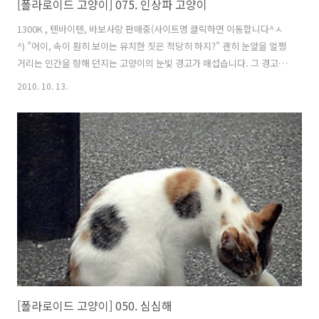
[폴라로이드 고양이] 075. 인상파 고양이
1300K , 텐바이텐, 바보사랑 판매중(사이트명 클릭하면 이동합니다^ㅅ
^) "어이, 속이 훤히 보이는 유치한 짓은 적당히 하지?" 괜히 눈앞을 얼쩡
거리는 인간을 향해 던지는 고양이의 눈빛 경고가 매섭습니다. 그 경고
도, 좋아하는 사람 눈엔 귀엽게만 보이지만요. 구독+ 버튼으로 '길고양이
2010. 10. 13.
통신'을 구독해보세요~ 트위터: @catstory_kr ↓ '손가락 버튼'을 눌러
추천해주시면 큰 힘이 됩니다
[폴라로이드 고양이] 050. 심심해