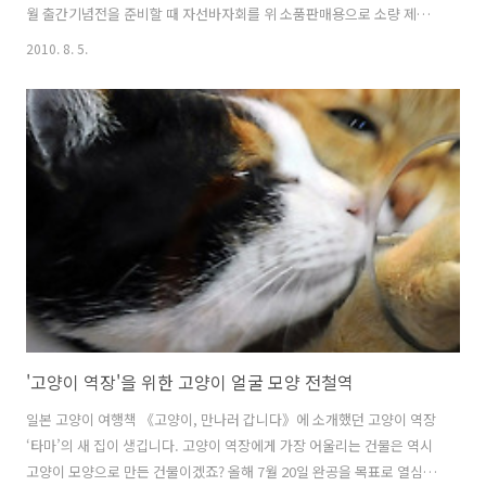
월 출간기념전을 준비할 때 자선바자회를 위 소품판매용으로 소량 제작
했던 '미니달력'과 비슷한 형식과 크기입니다. 그때 만들었던 미니달력
2010. 8. 5.
사진 기억나시죠^^ 제가 만든 미니달력과는 제조사가 달라서, '미니엽
서' 세트에는 위 사진의 스티커들이나 끈, 집게 등은 없어요. 대신 미니엽
서보다 크기가 좀 큰 '폴라로이드 엽서' 세트에는 고양이 스티커 5종이
포함되어 있답니다. 미니 엽서에는 세 차례의 일본 고양이 여행에서 만난
길고양이와 가게의 고양이, 그리고 고양이 소품 사진이 수록되어 있어요.
책에 수록하지 않은 미공개 사진을 찾는 재미도 쏠쏠하답니다. 스..
'고양이 역장'을 위한 고양이 얼굴 모양 전철역
일본 고양이 여행책 《고양이, 만나러 갑니다》에 소개했던 고양이 역장
‘타마’의 새 집이 생깁니다. 고양이 역장에게 가장 어울리는 건물은 역시
고양이 모양으로 만든 건물이겠죠? 올해 7월 20일 완공을 목표로 열심히