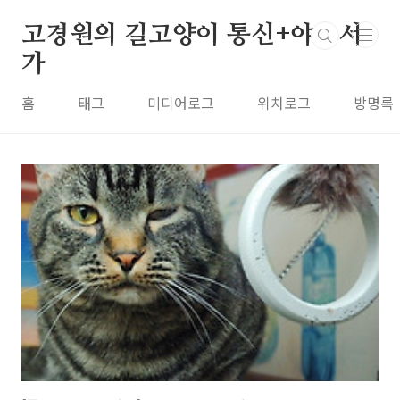
본문 바로가기
고경원의 길고양이 통신+야옹서
가
홈
태그
미디어로그
위치로그
방명록