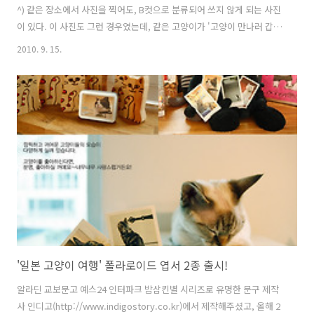
^) 같은 장소에서 사진을 찍어도, B컷으로 분류되어 쓰지 않게 되는 사진
이 있다. 이 사진도 그런 경우였는데, 같은 고양이가 '고양이 만나러 갑니
다'란 책의 표지 사진으로까지 쓰인 반면, 이 사진은 개밥의 도토리처럼
2010. 9. 15.
하드 속을 굴러다니다가 어찌어찌하여 다시 눈에 들어오게 되었다. 나중
에 책에 실린 사진과, 미처 싣지 못한 미공개 사진을 추가해서 '일본 고양
이 여행' 폴라로이드 엽서를 만들었는데, 따로 떼어놓고 보니 또 그런대
로 귀엽게 보인다. 고양이 발밑에 무심하게 채이는 저 도토리들처럼 쓸모
없어 보이는 것들도 제 몸에 맞는 자리를 찾으면 예뻐 보일 수 있구나, 버
려야겠다 여겼던 것도 실은 어디 한 군데 쓸모없는 것이 없구나. 고양..
'일본 고양이 여행' 폴라로이드 엽서 2종 출시!
알라딘 교보문고 예스24 인터파크 밤삼킨별 시리즈로 유명한 문구 제작
사 인디고(http://www.indigostory.co.kr)에서 제작해주셨고, 올해 2