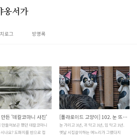
야옹서가
치로그
방명록
만든 '데칼코마니 사진'
[폴라로이드 고양이] 102. 눈 뜨고, 귀 열고, 말하기
때 만들어보곤 했던 데칼코마니
눈 가리고 3년, 귀 막고 3년, 입 막고 3년.
시나요? 도화지를 반으로 접
옛날 시집살이하는 며느리가 그랬다지