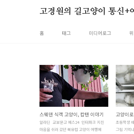
본문 바로가기
고경원의 길고양이 통신+
홈
태그
미디어로그
위
스웨덴 식객 고양이, 캅텐 이야기
고양이로 
알라딘 교보문고 예스24 인터파크 지친
초등학생 
마음을 쉬러 갔던 북유럽 고양이 여행에
그림 기억나