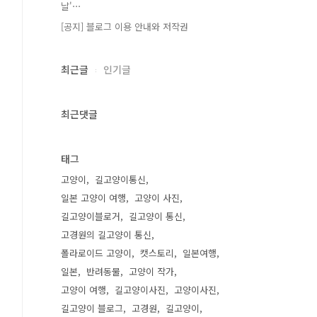
날'⋯
[공지] 블로그 이용 안내와 저작권
최근글
인기글
최근댓글
태그
고양이
길고양이통신
일본 고양이 여행
고양이 사진
길고양이블로거
길고양이 통신
고경원의 길고양이 통신
폴라로이드 고양이
캣스토리
일본여행
일본
반려동물
고양이 작가
고양이 여행
길고양이사진
고양이사진
길고양이 블로그
고경원
길고양이