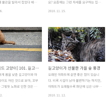
에 물감을 발라서 접었다 떼면
요? 요즘에는 그런 자세를 요구하는 집도
은 대칭 그림이 나오곤 했는
거의 없겠지만요. 맨 처음 저런 조각을 본
6.
2010. 11. 15.
이가 해도 그럴듯한 추상미술
것은 한 헌책방에서였는데 그땐 원숭이
어주는 재미있는 기법이었죠.
세 마리가 저 자세를 취하고 있었답니다.
리창만 있으면, 간단하게 데
동남아 어딘가에서 만들었음직한 분위기
진을 만들 수 있습니다. 아, 그
의 조각이었죠. 몇 년의 세월이 흘러, 일본
 밤에 찍어야만 유리창이 거
의 고양이 카페 앞에서 저 3인방을 만나게
해서 고양이 몸이 대칭을 이룰
될 줄은 몰랐습니다. 너희는 어디서 왔니?
 물론 가운데가 떨어져 있어도
물어보고 싶었지만, 겁에 질린 표정의 고
는 만들 수 있습니다만 너무
양이 3인방은 아무 말이 없었습니다. '눈
 끊어져 보이면 좀 어색하니
가리고 3년, 귀 막고 3년, 입 막고 3년'의
[폴라로이드 고양이] 101. 길고양이는 왜 자꾸 납작해질까?
길고양이가 선물한 가을 숲 풍경
가 유리창에 등을 기대고 있을
자세는 약자로 취급받는 이들, 혹은 약자
좋습니다. 스밀라에게 같은 종
의 상황에 공감하는 이들이 자신도 모르
하게 몸을 낮춘 길고양이와 마
오래된 아파트에 살면 좋은 점이 있습니
 만들어주고 싶은 생각도 가
게 취하는 방어 자세가 아닌가 싶기도 합
나이도 어린 것으로 보아, 꼬부
다. 비록 시설이 낡아 불편하기는 하지만,
새로운 고양이가 들어왔을 때
니다. 나는 아무 힘이 없는데, 눈에 보이기
 그렇듯 노화로 인한 것은 아
아파트가 오래될수록 화단에 심은 나무도
응해서 지내는 경우도 있지만
는 하니 마..
됩니다. 가끔 허리를 펴는 모
함께 자라거든요. 나만의 화단은 아니어
2.
2010. 11. 12.
 걸로 봐서 허리에 문제가 있
도, 봄이면 꽃이 피고 가을이면 곱게 단풍
닙니다. 아무런 엄폐물도 없는
드는 나무를 보고 있으면, 부자의 정원이
길고양이는 최대한 사람 눈에
부럽지 않습니다. 이런 화단 근처에선 길