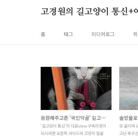
본문 바로가기
고경원의 길고양이 통신+
홈
태그
미디어로그
위
응원해주고픈 '국민약골' 길고양이
솔방울로
'길고양이 통신'의 다음view 구독이웃이
공 굴리며 
되시려면 오른쪽 사이드바 고양이 얼굴
고난 축구선