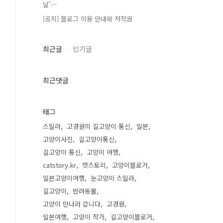
날'⋯
[공지] 블로그 이용 안내와 저작권
최근글
인기글
최근댓글
태그
스밀라
고경원의 길고양이 통신
일본
고양이사진
길고양이통신
길고양이 통신
고양이 여행
catstory.kr
캣스토리
고양이블로거
일본고양이여행
눈고양이 스밀라
길고양이
반려동물
고양이 만나러 갑니다
고경원
일본여행
고양이 작가
길고양이블로거