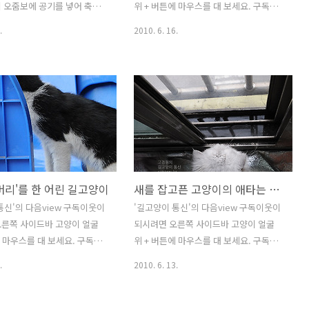
 오줌보에 공기를 넣어 축구
위 + 버튼에 마우스를 대 보세요. 구독을
며 놀기도 했다지만, 길고양이
선택하면, 제 블로그에 새 글이 올라올 때
.
2010. 6. 16.
굴러다니는 동그란 것을 주워
마다 http://v.daum.net/my에서 편하
 삼아 갖고 놉니다. 여느 고양
게 볼 수 있습니다. (구독이웃 등록은 다음
이는 공에 눈길을 주기 마련
넷 로그인 후 가능합니다.) 길고양이뿐 아
 고양이는 공을 갖고 놀면서도
니라 길 위의 모든 생명을 애틋히 여기며,
 견제하며 골대를 향해 달려
그들의 평안을 기원하는 분들과 오래 가
눈을 부릅뜬 걸 보니, 축구냥이
는 인연을 맺고 싶습니다. 스밀라의 털이
보입니다. 그런데 경기에는 나
눈꽃처럼 날리는 계절이 돌아왔습니다.
 혼자 드리블만 죽어라 연습
장모종 고양이는 가뜩이나 두터운 털옷
면, 아직 후보선수인 모양입니
때문에 여름나기가 어렵고, 함께 사는 사
머리'를 한 어린 길고양이
새를 잡고픈 고양이의 애타는 눈빛
경험이 부족한 어린 길고양이라,
람의 입장에서도 털이 많이 빠지는 이맘
 되려면 패스와 드리블 훈련을
때는 평소보다 좀 힘듭니다. 스밀라의 털
통신'의 다음view 구독이웃이
'길고양이 통신'의 다음view 구독이웃이
 하나 봅니다. "캬앙~ 태어날 때
을 빗어주다보면, 내가 지금 솜사탕 기계
오른쪽 사이드바 고양이 얼굴
되시려면 오른쪽 사이드바 고양이 얼굴
이가 어디 있냥! 열심히 연습
를 껴안고 있는 건가 싶을 만큼 잔털이 구
에 마우스를 대 보세요. 구독을
위 + 버튼에 마우스를 대 보세요. 구독을
수냥이 될 거다냥." 그래 ..
름같이 날립니다. ..
제 블로그에 새 글이 올라올 때
선택하면, 제 블로그에 새 글이 올라올 때
.
2010. 6. 13.
//v.daum.net/my에서 편하
마다 http://v.daum.net/my에서 편하
있습니다. (구독이웃 등록은 다음
게 볼 수 있습니다. (구독이웃 등록은 다음
후 가능합니다.) 길고양이뿐 아
넷 로그인 후 가능합니다.) 길고양이뿐 아