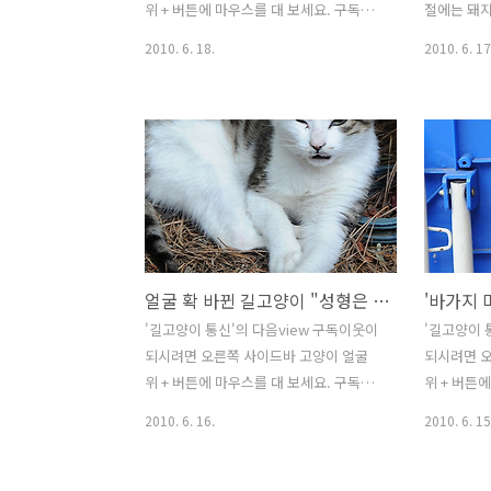
위 + 버튼에 마우스를 대 보세요. 구독을
절에는 돼지
선택하면, 제 블로그에 새 글이 올라올 때
공 대신 차
2010. 6. 18.
2010. 6. 17
마다 http://v.daum.net/my에서 편하
는 주변에 
게 볼 수 있습니다. (구독이웃 등록은 다음
다가 축구공
넷 로그인 후 가능합니다.) 길고양이뿐 아
이라면 움직
니라 길 위의 모든 생명을 애틋히 여기며,
이지만, 이
그들의 평안을 기원하는 분들과 오래 가
마치 주변을
는 인연을 맺고 싶습니다. 세상에는 근육
가려는 듯 
질 몸매로 눈길을 사로잡는 사람이 있는
의 기질이 
가하면, 정 반대인 '국민약골' 캐릭터로
서지 못하고
웃음을 주는 사람도 있습니다. 특별히 육
하는 걸 보
얼굴 확 바뀐 길고양이 "성형은 아니에요"
'바가지 
체적인 매력이 있거나 입심이 유달리 좋
다. 아직 
은 것도 아니고, 오히려 어딘가 부실한 듯,
축구냥이가
'길고양이 통신'의 다음view 구독이웃이
'길고양이 
조금은 결함이 있어 보이는 캐릭터인데
좀 더 해야
되시려면 오른쪽 사이드바 고양이 얼굴
되시려면 
공감을 불러옵니다. 친한 사이도 아니지
부터 축구냥
위 + 버튼에 마우스를 대 보세요. 구독을
위 + 버튼
만 어쩐지 잘해주고..
해서 나도 선
선택하면, 제 블로그에 새 글이 올라올 때
선택하면, 
2010. 6. 16.
2010. 6. 15
마다 http://v.daum.net/my에서 편하
마다 http:
게 볼 수 있습니다. (구독이웃 등록은 다음
게 볼 수 
넷 로그인 후 가능합니다.) 길고양이뿐 아
넷 로그인 