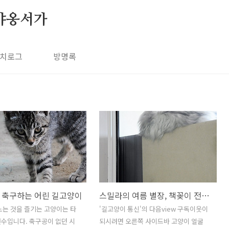
야옹서가
치로그
방명록
 축구하는 어린 길고양이
스밀라의 여름 별장, 책꽂이 전망대
노는 것을 즐기는 고양이는 타
'길고양이 통신'의 다음view 구독이웃이
수입니다. 축구공이 없던 시
되시려면 오른쪽 사이드바 고양이 얼굴