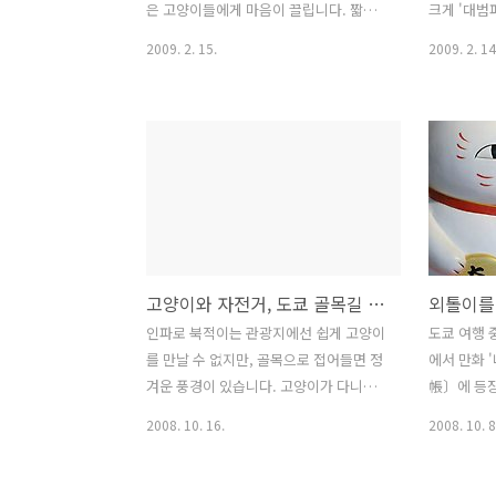
은 고양이들에게 마음이 끌립니다. 짧은
크게 '대범
털 아래로 느껴지는 탄탄한 근육이 좋고,
양이 은신처
2009. 2. 15.
2009. 2. 14
발바닥의 곰형 젤리 모양이 그대로 드러
지냥, 두 
나는 것도 사랑스럽고... 찹쌀떡 같은 앞
왕소심파라 
발 모양도 귀엽지요. 고양이다운 새침함
도 가장 늦
과 날렵함을 겸비한 단모종 고양이들의
조금만 움직
매력이란^^ 물론 스밀라도 더할 나위 없
얼른 뒤로 
이 예쁘지만, 언젠가는 분홍코에 분홍 젤
까지 코빼기
리가 선명히 드러나는 발바닥을 가진 고
녀석(사진의
양이가 곁에 있으면 좋겠다는 욕심을 부
만 대범한 
려봅니다. 자주 들르는 고양이 은신처의
이는 소심한
고양이와 자전거, 도쿄 골목길 풍경
밀크티도 그 중 하나인데요. 한때는 밀크
냥은 어쩐지
티를 덥석 데려와서 편안한 집을 마련해
잖아요^^ 
인파로 북적이는 관광지에선 쉽게 고양이
도쿄 여행 
주고 싶다는 생각도 했었습니다. 하지만
녀석이 한 
를 만날 수 없지만, 골목으로 접어들면 정
에서 만화 
이미 어른고양이가 되어 야생의 삶에 익
음에는 여차
겨운 풍경이 있습니다. 고양이가 다니기
帳〕에 등장
숙해진 밀크티에게는 오히려 그게 속박일
에 숨어 눈
좋은 아담한 골목이 있고, 자전거를 탄 사
만화 속 야
2008. 10. 16.
2008. 10. 8
듯해서,..
람들은 고양이가 노는 풍경을 스쳐 지나
에 봉인된 
갑니다. 조금은 무심한 듯, 그러나 아주 무
의 한 장면
관심하지는 않게. 가끔 주차된(?) 자전거
느낄 수 있