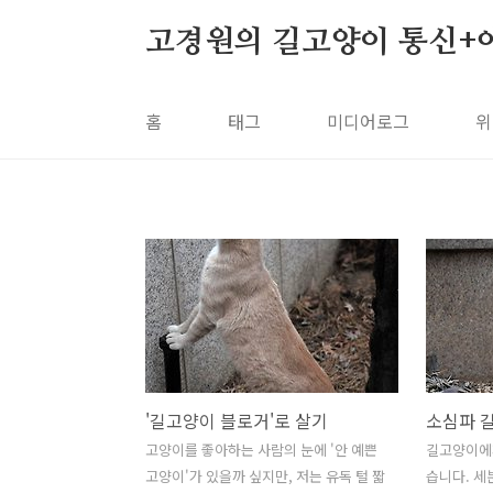
본문 바로가기
고경원의 길고양이 통신+
홈
태그
미디어로그
위
'길고양이 블로거'로 살기
소심파 
고양이를 좋아하는 사람의 눈에 '안 예쁜
길고양이에
고양이'가 있을까 싶지만, 저는 유독 털 짧
습니다. 세