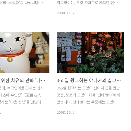
파'와 '소심파'로 나뉩니다. 고
길고양이는, 온갖 위험으로 가득한 인간
에서 가끔 보는 회색냥과 딱
의 길보다, 조금은 더 위험해 보이더라도
.
2008. 11. 29.
녀석은 소심파 고양이 중에서도
암벽을 따라 걷는 쪽을 택한 것인가 봅니
할 수 있습니다. 밥을 갖다줘
다. 발밑을 내려다보면 어지럽고 무서울
게 나타나고(사진의 노랑냥),
거라는 것을 잘 알고 있는지, 길고양이는
일 것 같으면 밥을 먹다가도
자신이 가야할 길만을 똑바로 응시하며
물러나며, 심지어는 제가 갈 때
한 걸음 두 걸음 앞으로 발걸음을 옮깁니
도 안 비치는 경우가 허다한
다. 젖소무늬 길고양이의 조심스런 표정
 회색냥)도 있으니까요. 하지
이 사뭇 진지합니다. 자못 엄숙하기까지
냥이는 대범한 대로, 소심한 냥
한 길고양이의 표정. 종종걸음으로 걸어
 대로 매력이 있습니다. 소심
도 암벽 길은 쉬 끝나지 않습니다. 어디 발
외톨이를 위한 치유의 만화 '나츠메 우인장'
365일 윙크하는 야나카의 길고양이, 신이치
 수줍어하는 거 같아서 귀엽
딛을 자리나 있을까 싶은데도, 앞발에 힘
오늘은 어쩐 일인지 소심파 두
을 꾹 주고 발 옮길 곳을 찾아냅니다. 조금
중에, 복고양이를 모시는 신사
365일 윙크하는 고양이 신이치 군을 만난
자리에 모였습니다. 하지만 처
이라도 발을 헛디디면 바로 깎아지른 바
'나츠메 우인장'〔夏目友人
곳은, 도쿄의 고양이 카페 '넨네코야'에서
하면 도망갈 기세로 나무 뒤
윗길 아래로 굴러떨어질 것 같은, 위태로
하는 '야옹 선생'을 만났다.
였습니다. 넨네코야는 주중에는 고양이
치를 봅니다. 노랑냥은 콧..
운 길입니다. 사진에 다 담지 못했지만,..
옹 선생이 '마네키네코 인형 속
공방으로 운영되고, 주말이면 고양이 카
.
2008. 10. 6.
요괴'로 설정된 만큼, 마치 만화
페로 변신하지요. 칼같이 오후 6시에 문을
이 현실로 재현된 듯한 재미를
닫아서, 오후 늦게 찾아갔다 헛걸음을 하
었다. 의뭉스런 눈빛, 통통한 몸
기도 했어요. 하지만 두번 걸음을 했어도