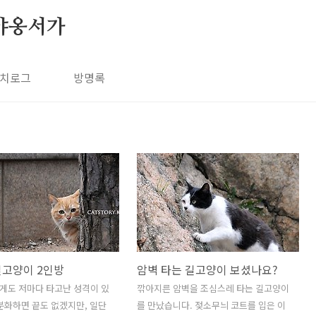
야옹서가
치로그
방명록
길고양이 2인방
암벽 타는 길고양이 보셨나요?
게도 저마다 타고난 성격이 있
깎아지른 암벽을 조심스레 타는 길고양이
분화하면 끝도 없겠지만, 일단
를 만났습니다. 젖소무늬 코트를 입은 이