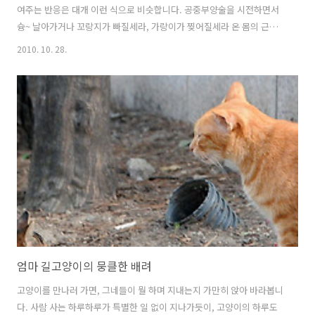
여주는 반응은 대개 이런 식으로 비슷합니다. 공중부양술을 시전하면서
슝~ 날아가거나 꼬랑지가 빠질세라, 가랑이가 찢어질세라 온 몸의 근육
을 총동원해 뛰어가는 것. 혼비백산해서 달아나는 고양이가 안쓰러워 괜
2010. 10. 28.
찮다, 해치지 않는다 말해보다가 부질없는 일이다 싶어 그만 둡니다. 아
무리 지혜로운 엄마 고양이라 할지라도 모든 고양이에게 독심술을 가르
칠 수 없다면, 달아나는 법을 가르치는 것이 살아남기엔 더 유리할 테니
까요.
엄마 길고양이의 뭉클한 배려
고양이를 만나러 가면, 그네들이 뭘 하며 지내는지 가만히 앉아 바라봅니
다. 사람 사는 하루하루가 특별한 일 없이 지나가듯이, 고양이의 하루도