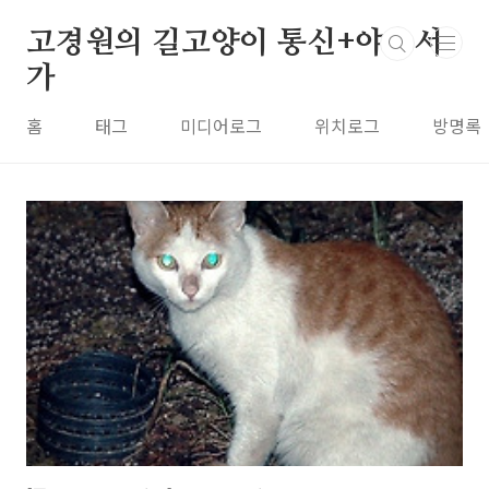
본문 바로가기
고경원의 길고양이 통신+야옹서
가
홈
태그
미디어로그
위치로그
방명록