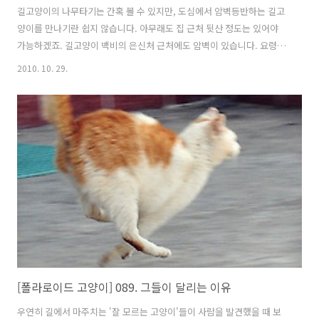
길고양이의 나무타기는 간혹 볼 수 있지만, 도심에서 암벽등반하는 길고
양이를 만나기란 쉽지 않습니다. 아무래도 집 근처 뒷산 정도는 있어야
가능하겠죠. 길고양이 백비의 은신처 근처에도 암벽이 있습니다. 요령좋
은 고양이 발로는 용케 다닐 수 있지만, 사람의 뭉툭한 발로는 도저히 따
2010. 10. 29.
라잡을 재주가 없죠. 담벼락에 앉아있던 백비가 내려서더니, 암벽을 향해
잽싸게 몸을 날립니다. 산을 탈 때는 오르는 것보다 내려갈 때 더 조심해
야 한다고 하는데, 뛰어내리는 발걸음에 거침이 없습니다. 뒷발의 곰돌이
쿠션 신발은, 이럴 때 아쉬우나마 등산화가 되어줍니다. 깎아지른 바위
계단도 성큼성큼 잘 오릅니다. 사람으로 친다면 자기 허벅지만큼 올라오
는, 높이가 꽤 되는 바위지만, 거리낌이 없습니다. 어중간히 낮은 경사의
바위산보다..
[폴라로이드 고양이] 089. 그들이 달리는 이유
우연히 길에서 마주치는 '잘 모르는 고양이'들이 사람을 발견했을 때 보