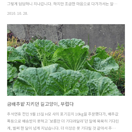
그렇게 담담하니 지나갑니다. 하지만 조급한 마음으로 다가가서는 알아
챌 수 없는 고양이의 작은 배려를, 몸짓에서 읽을 때가 있습니다. 밀레니
2010. 10. 28.
엄 고양이 일족인 노랑아줌마와 아기 통통이가 나란히 앉아 있는 모습을
지켜보고 있을 때였습니다. 통통이가 잘 따라 오나, 못 오나...한 배에서
난 통키보다 조금은 허약한 통통이 때문에, 노랑아줌마의 표정에도 근심
이 담긴 듯합니다. 통통이도 점프는 잘 할 나이인데, 오늘은 엄마 꼬리를
뛰어넘지 못합니다. 노랑아줌마는 애가 타는지 통통이를 돌아보며 부릅
니다. "이 정도면 넘을 수 있겠니?" 노랑아줌마가 엉거주춤한 자세로 꼬
리를 들어..
금배추밭 지키던 길고양이, 부럽다
추석연휴 전인 9월 15일 H모 사의 포기김치 10kg을 주문했다가, 배추값
폭등으로 배송받지 못하고 '보름만 더 기다려달라'던 말에 묵묵히 기다린
게, 벌써 한 달이 넘게 지났습니다. 더 이상은 못 기다릴 것 같아서 주문을