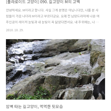
[폴라로이드 고양이] 090. 길고양이 M의 고백
안녕하세요. M이라고 합니다. 사실 그게 본명은 아닙니다만, 나를 본 사
람들이 가끔 나더러 M이라고 부르더군요. 오래 전 납량드라마에 나온 여
주인공의 레이저 눈빛과 내 눈빛이 꼭 닮았다면서요. 내 주위에는, 나 말
고도 수많은 M이 있습니다. 한낮에 우리와 마주쳤을 때 그리 부르는 사람
2010. 10. 29.
은 별로 없지만 깊은 밤이 되고 도시의 어둠이 거리로 내려앉을 때 ... 밝
은 매장에서 흘러나온 불빛에, 혹은 자동차 헤드라이트에 가끔은 우리를
사진찍기 위해 터뜨리는 카메라 플래시에 우리 눈동자가 빛을 반사하면,
그렇게 보이나 봅니다. M이 무엇인지, 텔레비전을 보지 않는 우리 길고
양이들은 알 수 없지만, 그 단어를 말하는 사람들의 표정에 약간의 껄끄
러움과 두려움이 담긴 것을 보면 한밤중에 만나는 우리 눈동자가 그리 달
갑지..
암벽 타는 길고양이, 먹먹한 뒷모습