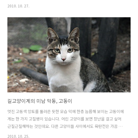
취소하려던 차에, 업체에서 메일이 왔네요. 내일은 꼭 보내주겠노라고...
2010. 10. 27.
배추값이 오른다고 농민에게 혜택이 돌아가는 것도 아니고 중간유통상
의 주머니에 고스란히 들어간다는데... 도대체 이 배추는 금배추도 되었
다가, 무용지물이 되었다가 하니 어느 장단에 맞춰야할 지 모르겠습니다.
오늘 날이 추워지면서 또 배추값이 오를 기미가 보인다고 하니 한숨이 나
네요. 작년 이맘때 풍성하게 자란 배추밭을 홀로 지키던 길고양이가 생각
나 사진을 올려봅니다. 누르면 커져요^^ 아, 저 많은 배추들...보..
길고양이계의 미남 악동, 고동이
멋진 고동색 망토를 둘러쓴 듯한 모습 덕에 한층 늠름해 보이는 고동이에
게는 한 가지 고질병이 있습니다. 어린 고양이를 보면 장난을 걸고 싶어
근질근질해하는 것인데요. 다른 고양이들 사이에서도 육탄전은 가끔 벌
어지는 일이고, 어떻게 보면 놀이를 통해 싸우는 법을 가르치는 것이라고
2010. 10. 25.